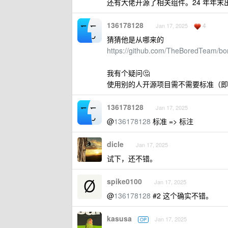
还有大佬开源了相关组件。24 年年
136178128
4
Jan 17, 2025
猜猜他是从哪来的
https://github.com/TheBoredTeam/bor
我有个疑问🤔
使用别的人开源项目需不需要标准（即
136178128
Jan 17, 2025
@
136178128
标准 => 标注
dicle
Jan 17, 2025
试下，还不错。
spike0100
Jan 17, 2025
@
136178128
#2 这个确实不错。
kasusa
Jan 17, 2025
OP