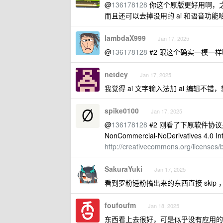
@
136178128
你这个原版更好用啊，
而且还可以去掉没用的 ai 和语音功能
lambdaX999
Jan 17, 2025
@
136178128
#2 跟这个确实一模一
netdcy
Jan 17, 2025
我觉得 ai 文字输入法加 ai 编辑不错
spike0100
Jan 17, 2025
@
136178128
#2 刚看了下原软件协议是：This 
NonCommercial-NoDerivatives 4.0 Inter
http://creativecommons.org/licenses/
SakuraYuki
Jan 17, 2025
看到罗粉锤粉搞出来的东西直接 ski
foufoufm
Jan 18, 2025
东西看上去很好，可是似乎没有应用的