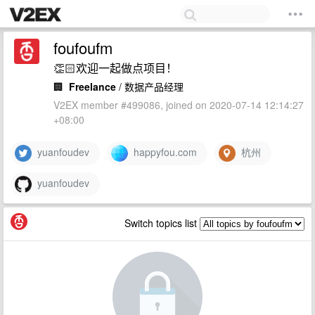
foufoufm
👏🏻欢迎一起做点项目！
🏢
Freelance
/ 数据产品经理
V2EX member #499086, joined on 2020-07-14 12:14:27
+08:00
yuanfoudev
happyfou.com
杭州
yuanfoudev
Switch topics list