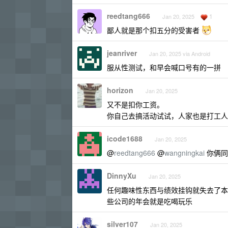
reedtang666
1
Jan 20, 2025
鄙人就是那个扣五分的受害者
jeanriver
Jan 20, 2025 via Android
服从性测试，和早会喊口号有的一拼
horizon
Jan 20, 2025
又不是扣你工资。
你自己去搞活动试试，人家也是打工人
icode1688
Jan 20, 2025
@
reedtang666
@
wangningkai
你俩同
DinnyXu
Jan 20, 2025
任何趣味性东西与绩效挂钩就失去了本
些公司的年会就是吃喝玩乐
silver107
Jan 20, 2025