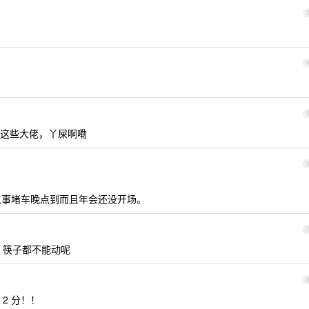
这些大佬，丫屎啊嘞
事堵车晚点到而且年会还没开场。
，筷子都不能动呢
2 分！！