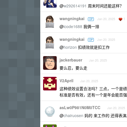
@
w292614191
周末时间还能这样？
wangningkai
1
Jan 20, 2025
OP
@
icode1688
我俩一排
wangningkai
Jan 20, 2025
OP
@
horizon
扣绩效就是扣工作
jackerbauer
Jan 20, 2025
要么忍，要么走
V2April
Jan 20, 2025
这种绩效设置合法吗？三点，一个是绩
标准是否有效，还有一个是年会能否强
asLw0P981N0M0TCC
Jan 20, 2025
@
chairuosen
妈的 来工作的 还得表