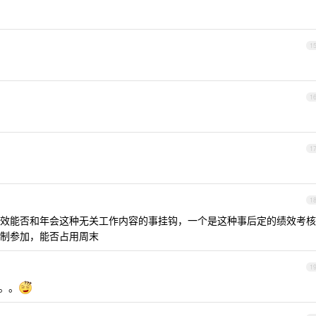
1
1
1
1
效能否和年会这种无关工作内容的事挂钩，一个是这种事后定的绩效考核
制参加，能否占用周末
1
演。。