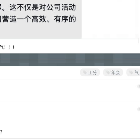
气！！！
工分
年会
气
？