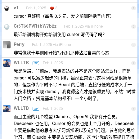
v1
Feb 1, 2025
3
1
cursor 真好嘻（每条 0.5 元，发之前删除括号内容）
Ct5T66PVR1bW7b2z
Feb 1, 2025 via iPhone
2
最近培训机构开始培训使用 cursor 写代码了吗？
Perry
Feb 1, 2025 via iPhone
3
非常像我十年前刚开始写代码那种沾沾自喜的心态
WLLTB
Feb 1, 2025
OP
4
我是后端，非前端，我想表达的并不是这个网站怎么样，而是
cursor 可以减少起步的门槛，虽然正常去写这种网站是很简单
的，但是作为平时不写 React 的后端，直接很低的成本入手一
门技术栈并实现 demo ，我觉得这点才是很重要的，不然平时看
入门文档 + 搭建基本结构都不止一个小时了。
WLLTB
Feb 1, 2025
OP
5
而且主流的几个模型 Claude 、OpenAI 我都有开会员，
Deepseek 也在用，Cursor 的会员也是上个月开的，Deepseek
主要是借助他的思考去学习新知识以及定位问题，参考他的思维
学习，而 Claude 主要是去实现功能，这也让我的效率提升了很