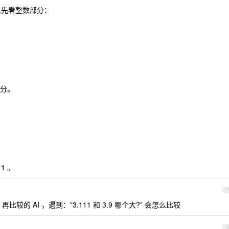
以先看整数部分：
分。
11 。
1
0 再比较的 AI ，遇到："3.111 和 3.9 哪个大?" 会怎么比较
1