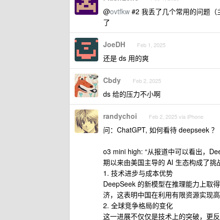
@
ovtfkw
#2 我丢了几个常用的问题（主要是 c
了
JoeDH
Feb 1, 2025
还是 ds 用的爽
Cbdy
Feb 2, 2025
ds 给的压力不小啊
randychoi
Feb 2, 2025 via iPhone
问：ChatGPT, 如何看待 deepseek ？
o3 mini high: “从报道中可以
期以来由美国主导的 AI 生态构成了
1. 技术进步与成本优势
DeepSeek 的新模型在推理能力
济，这表明中国在利用有限资源实现高性
2. 全球竞争格局的变化
这一进展不仅仅是技术上的突破，更反映