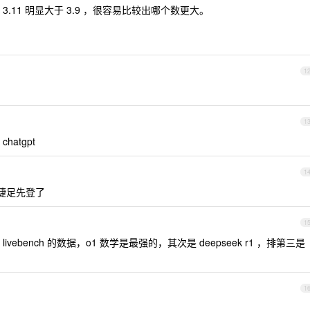
，3.11 明显大于 3.9 ，很容易比较出哪个数更大。
1
1
hatgpt
1
商捷足先登了
1
livebench 的数据，o1 数学是最强的，其次是 deepseek r1 ，排第三是
1