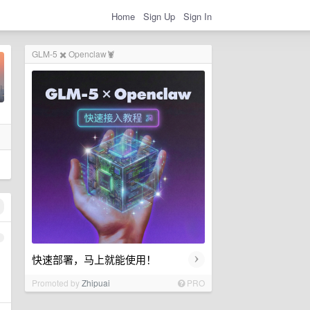
Home
Sign Up
Sign In
GLM-5 ✖️ Openclaw🦞
1
›
快速部署，马上就能使用！
Promoted by
Zhipuai
PRO