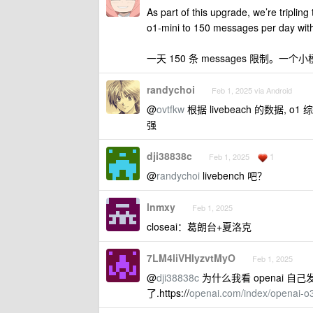
As part of this upgrade, we’re triplin
o1-mini to 150 messages per day with
一天 150 条 messages 限制
randychoi
Feb 1, 2025 via Android
@
ovtfkw
根据 livebeach 的数据, o1 
强
dji38838c
1
Feb 1, 2025
@
randychoi
livebench 吧？
lnmxy
Feb 1, 2025
closeai：葛朗台+夏洛克
7LM4liVHIyzvtMyO
Feb 1, 2025
@
dji38838c
为什么我看 openai 自己
了.https://
openai.com/index/openai-o3