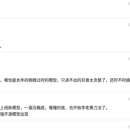
多。
，哪怕是去年的稍微过时的模型，只进不出的巨兽太贪婪了，还时不时搞
么时候给上线新模型，一直压箱底，慢慢的放，也开始学老黄刀法了。
强开源模型出现