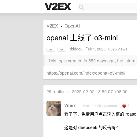
V2EX
OpenAI
›
openai 上线了 o3-mini
ddddd0
·
Feb 1, 2025
· 8595 views
This topic created in 552 days ago, the info
https://openai.com/index/openai-o3-mini/
29 replies
•
2025-02-02 13:59:07 +08:00
Vneix
1
Feb 1, 2025 via Android
看了下，免费用户点击输入框的 reas
这是对 deepseek 的反击吗？