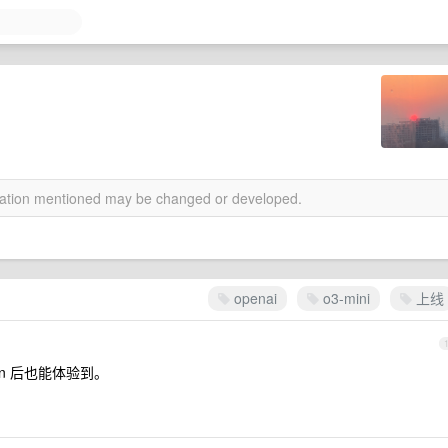
rmation mentioned may be changed or developed.
openai
o3-mini
上线
on 后也能体验到。