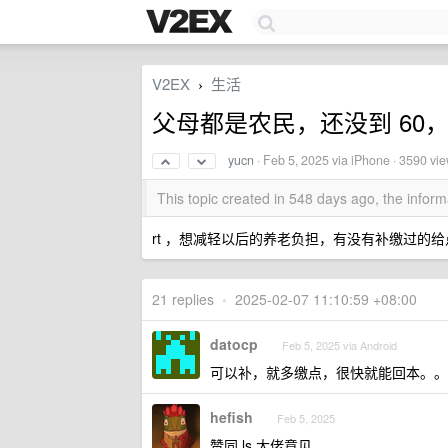
V2EX
生活
›
父母都是农民，还没到 60
yucn
·
Feb 5, 2025
via iPhone · 3590 vi
This topic created in 548 days ago, the info
rt ，想减轻以后的养老负担，有没有补缴过的
21 replies
•
2025-02-07 11:10:59 +08:00
datocp
Feb 5, 2025 via Android
可以补，就多缴点，很快就能回本。。
hefish
Feb 5, 2025
赞同 ls 大佬意见。