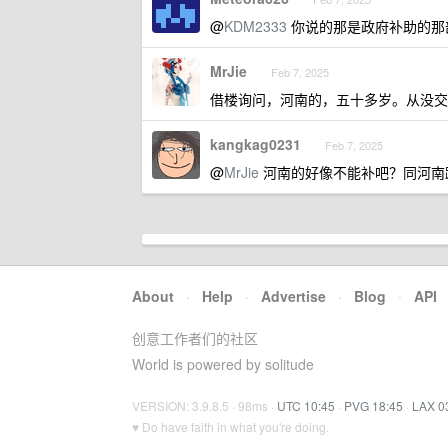
@
KDM2333
你说的那是政府补助的那
MrJie
Feb 7, 2025
借楼询问，河南的，五十多岁。从没交过
kangkag0231
Feb 7, 2025
@
MrJie
河南的好像不能补吧？同河南
About
·
Help
·
Advertise
·
Blog
·
API
创意工作者们的社区
World is powered by solitude
VERSION: 3.9.8.5 · 98ms ·
UTC 10:45
·
PVG 18:45
·
LAX 0
♥ Do have faith in what you're doing.