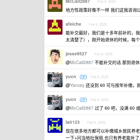
McCall2887
Feb 6, 2025
地方性政策好像不一样 我们这我咨询
afeiche
Feb 6, 2025
能补交最好，我们是十多年前补的，我
太清楚了），刚开始退休的时候，每个月
jesse9527
Feb 6, 2025
@
McCall2887
不能补交的话 那到退休
yucn
Feb 6, 2025
OP
@
Yancey
还没到 60 可与按年补缴，刚到
yucn
Feb 6, 2025
OP
@
McCall2887
过了 60 吧，没满 60
lait123
Feb 6, 2025
现在很多地方都可以补缴城乡居民养老保险.
一下+问当地社保局.也只有养老能补了.