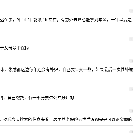
1
个事，补 15 年 能领 1k 左右，有意外去世也能拿到本金，十年以后是
1
于父母是个保障
1
休，像成都这边每年还会有补贴，自己要少交一些，如果最后一次性补缴
1
钱。自己缴费，有一部分要进公共账户的
1
，据我今天搜索的信息来看，居民养老保险去世后没领完是可以退余额的
1