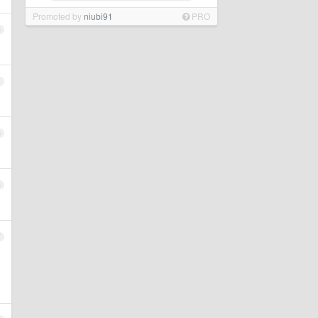
Promoted by
niubi91
PRO
3
4
5
6
7