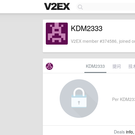
KDM2333
V2EX member #374586, joined on
KDM2333
提问
技
Per KDM2333'
Deals
info,