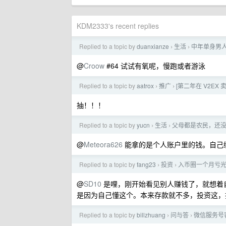
KDM2333's recent replies
Replied to a topic by
duanxianze
生活
中年单身男
›
›
@
Croow
#64 试试有氧呢，慢跑或者游泳
Replied to a topic by
aatrox
推广
[第二年在 V2EX
›
›
抽！！！
Replied to a topic by
yucn
生活
父母都是农民，还没
›
›
@
Meteora626
能拿的是个人账户里的钱。自己
Replied to a topic by
fang23
投资
入币圈一个月亏
›
›
@
SD10
是哩，刚开始看见别人赚钱了，就想着
是因为自己懂这个。本来存款就不多，投资这，
Replied to a topic by
billzhuang
问与答
微信服务号
›
›