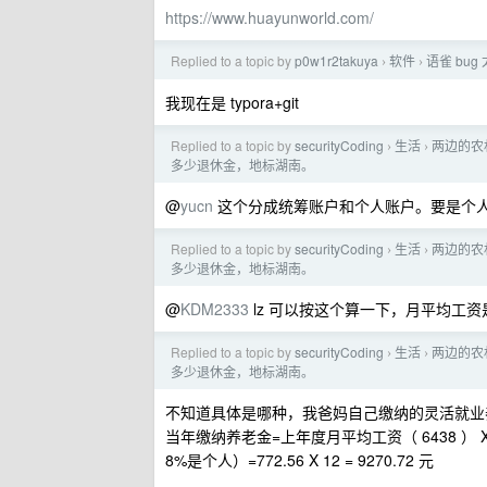
https://www.huayunworld.com/
Replied to a topic by
p0w1r2takuya
软件
语雀 bu
›
›
我现在是 typora+git
Replied to a topic by
securityCoding
生活
两边的农
›
›
多少退休金，地标湖南。
@
yucn
这个分成统筹账户和个人账户。要是个
Replied to a topic by
securityCoding
生活
两边的农
›
›
多少退休金，地标湖南。
@
KDM2333
lz 可以按这个算一下，月平均工
Replied to a topic by
securityCoding
生活
两边的农
›
›
多少退休金，地标湖南。
不知道具体是哪种，我爸妈自己缴纳的灵活就业
当年缴纳养老金=上年度月平均工资（ 6438 ） X
8%是个人）=772.56 X 12 = 9270.72 元