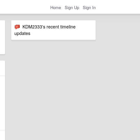
Home
Sign Up
Sign In
KDM2333's recent timeline
updates