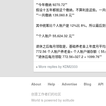
**今年缴纳 9270.72**
假设十五年都按这个缴纳，不算利息这些。一共缴纳 9270
**一共缴纳 139,060.8 元**
其中统筹比个人账户是 12%比 8%，所以最后到个人
**个人账户 55,624.32 元**
退休之后每月领取是，基础养老金上年度月平均工资（ 643
772.56 个人账户养老金= 个人账户储存额（ 55,62
**退休后每月领取 772.56+327.2 = 1099.76**
More replies by KDM2333
»
About
·
Help
·
Advertise
·
Blog
·
API
创意工作者们的社区
World is powered by solitude