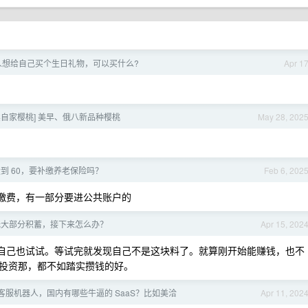
人想给自己买个生日礼物，可以买什么?
Apr 1
 卖自家樱桃] 美早、俄八新品种樱桃
May 28, 202
到 60，要补缴养老保险吗？
Feb 6, 202
缴费，有一部分要进公共账户的
光大部分积蓄，接下来怎么办？
Apr 15, 202
自己也试试。等试完就发现自己不是这块料了。就算刚开始能赚钱，也不
投资那，都不如踏实攒钱的好。
客服机器人，国内有哪些牛逼的 SaaS？比如美洽
Apr 11, 202