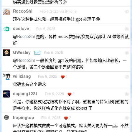
确实遇到过嵌套没法解析的👍
RoccoShi
Feb 6, 2025 via iPhone
4
现在这种格式化我一般直接顺手让 gpt 处理了😂
dcdlove
Feb 6, 2025
5
@
RoccoShi
是的，各种 mock 数据转换提取我都让 AI 做等着就
好
GWesley
Feb 6, 2025
OP
6
@
RoccoShi
一般长度的 gpt 没啥问题，但如果输入比较长，一
个是慢，第二个是会回复不完整的答案
willxiang
Feb 6, 2025
1
7
👏确实有这个需求
dapang1221
Feb 6, 2025
2
8
不是，你这格式化完结构都不对了啊，嵌套里的转义证明嵌套的
是字符串，你这样格式化完就变成 object 了
hopingtop
Feb 6, 2025
2
9
应该把这种模式做成一个可选模式，默认关闭更为好一点。不然
会对原有结构产生解码歧义。货不对版的