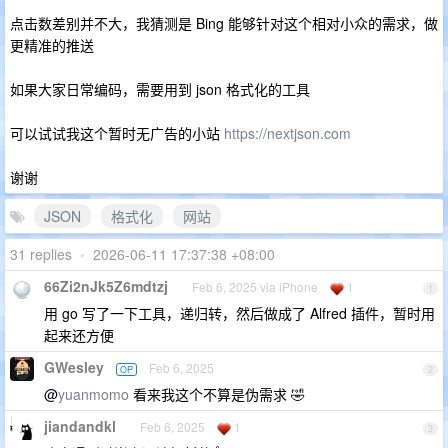
点击数差别并不大，我猜测是 Bing 能够针对这个相对小众的需求，做
更精准的推送
如果大家日常编码，需要用到 json 格式化的工具
可以试试我这个暂时无广告的小站
https://nextjson.com
谢谢
JSON
格式化
网站
31 replies
•
2026-06-11 17:37:38 +08:00
66Zi2nJk5Z6mdtzj
Feb 6, 2025 via iPhone
1
1
用 go 写了一下工具，递归转，然后做成了 Alfred 插件，暂时用
起来还方便
GWesley
Feb 6, 2025
OP
2
@
yuanmomo
看来我这个不算是伪需求 🤣
jiandandkl
Feb 6, 2025
1
3