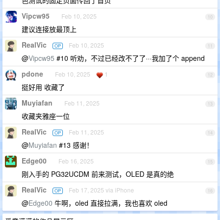
Vipcw95
Feb 10, 2025
10
建议连接放最顶上
RealVic
Feb 10, 2025
OP
11
@
Vipcw95
#10 听劝，不过已经改不了了···我加了个 append
pdone
Feb 10, 2025
1
12
挺好用 收藏了
Muyiafan
Feb 11, 2025
13
收藏夹雅座一位
RealVic
Feb 11, 2025
OP
14
@
Muyiafan
#13 感谢！
Edge00
Feb 16, 2025
15
刚入手的 PG32UCDM 前来测试，OLED 是真的绝
RealVic
Feb 17, 2025 via iPhone
OP
16
@
Edge00
牛啊，oled 直接拉满，我也喜欢 oled