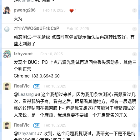
pweng286
Feb 10, 2025
1
5
支持
7f1hVWOG0UF4bC5P
Feb 10, 2025
6
动态测试-干扰条纹 点击时就弹窗提示确认后再跳转比较好，有
些太刺激了
fzhyzamt
Feb 10, 2025
7
发现个 BUG：PC 上点击漏光测试再返回会丢失滚动条，其他三
个则正常
Chrome 133.0.6943.60
RealVic
Feb 10, 2025
OP
8
@
Leasing
#6 这个我想过来着，因为我用条纹测试+高频看过几
次，看得我脑子疼，看完之后，眼睛看其他地方，都有一层透明
底的纹理贴图在视网膜上···但是我又想这样可能对于频繁调试的
人来说，是一个麻烦，我想想要不要加一个开启警告的开关
RealVic
Feb 10, 2025
OP
9
@
fzhyzamt
#7 收到，这个问题我复现过，我研究一下是不是纯
色测试的固定页面传回了首页