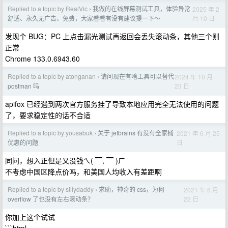
Replied to a topic by RealVic
我做的在线屏幕测试工具，体验异常
2025 年 2
›
月 10 日
舒适、永久无广告、免费，大家看看有没有建议提一下～
发现个 BUG：PC 上点击漏光测试再返回会丢失滚动条，其他三个则
正常
Chrome 133.0.6943.60
Replied to a topic by atonganan
请问现在有啥工具可以替代
2024 年 10 月
›
23 日
postman 吗
apifox 已经遇到两次官方服务挂了导致本地应用完全无法使用的问题
了，要求稳定性的话不合适
Replied to a topic by yousabuk
关于 jetbrains 有没有全家桶
2021 年 6 月 25
›
日
优惠的问题
同问，想入正但是又没钱ㄟ( ▔, ▔ )ㄏ
不考虑中国区降点价吗，和美国人均收入有差距啊
Replied to a topic by sillydaddy
求助，神奇的 css，为何
2021 年 6 月
›
22 日
overflow 了也没有左右滚动条？
你加上这个试试