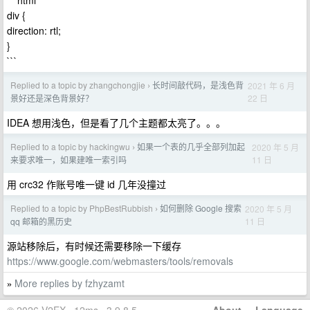
```html
div {
direction: rtl;
}
```
Replied to a topic by zhangchongjie
长时间敲代码，是浅色背
2021 年 6 月
›
22 日
景好还是深色背景好？
IDEA 想用浅色，但是看了几个主题都太亮了。。。
Replied to a topic by hackingwu
如果一个表的几乎全部列加起
2020 年 5 月
›
11 日
来要求唯一，如果建唯一索引吗
用 crc32 作账号唯一键 id 几年没撞过
Replied to a topic by PhpBestRubbish
如何删除 Google 搜索
2020 年 5 月
›
11 日
qq 邮箱的黑历史
源站移除后，有时候还需要移除一下缓存
https://www.google.com/webmasters/tools/removals
More replies by fzhyzamt
»