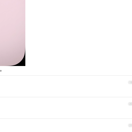
。
1
2
2