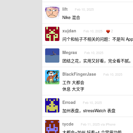
lift
Feb 10, 2025
Nike 混合
xujdan
2
Feb 10, 2025
问个和帖子不相关的问题：不是叫 Apple
Megrax
Feb 10, 2025
团结之花，实用又好看，完全看不腻。
BlackFingerJase
Feb 10, 2025
工作 大都会
休息 大文字
Erroad
Feb 10, 2025
加州表盘，stressWatch 表盘
tycde
Feb 11, 2025 via iPhone
大都会+加州 好看+4 个常用功能