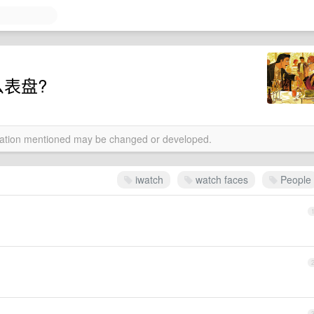
么表盘?
rmation mentioned may be changed or developed.
iwatch
watch faces
People