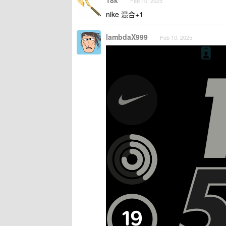
18k
Feb 10, 2025
nike 混合+1
lambdaX999
Feb 10, 2025