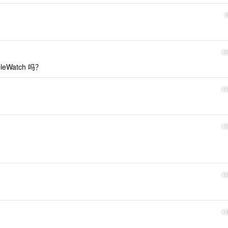
1
Watch 吗？
1
1
1
1