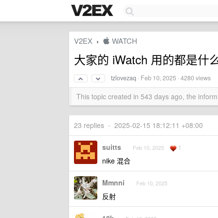
V2EX
 WATCH
›
大家的 iWatch 用的都是什
tzlovezaq
·
Feb 10, 2025
· 4280 views
This topic created in 543 days ago, the info
23 replies
•
2025-02-15 18:12:11 +08:00
suitts
1
Feb 10, 2025
nike 混合
Mmnni
Feb 10, 2025
反射