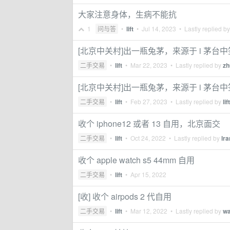
大家注意身体，生病不能抗
1
问与答
•
lift
•
Jul 14, 2023
• Lastly replied b
[北京中关村]出一瓶兔茅，来源于 i 茅台中
二手交易
•
lift
•
Mar 22, 2023
• Lastly replied by
zh
[北京中关村]出一瓶兔茅，来源于 i 茅台中
二手交易
•
lift
•
Feb 27, 2023
• Lastly replied by
lift
收个 iphone12 或者 13 自用，北京面交
二手交易
•
lift
•
Oct 24, 2022
• Lastly replied by
lr
收个 apple watch s5 44mm 自用
二手交易
•
lift
•
Apr 15, 2022
[收] 收个 airpods 2 代自用
二手交易
•
lift
•
Mar 12, 2022
• Lastly replied by
wa