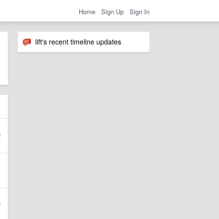
Home
Sign Up
Sign In
lift's recent timeline updates