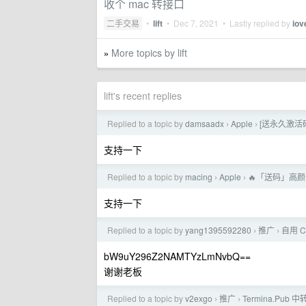
收个 mac 转接口
二手交易
•
lift
•
Dec 7, 2021
• Lastly replied by
iov
More topics by lift
»
lift's recent replies
Replied to a topic by
damsaadx
Apple
[送永久激活码]
›
›
支持一下
Replied to a topic by
macing
Apple
🔥「送码」高
›
›
支持一下
Replied to a topic by
yang1395592280
推广
自用 C
›
›
bW9uY296Z2NAMTYzLmNvbQ==
谢谢老板
Replied to a topic by
v2exgo
推广
Termina.Pub
›
›