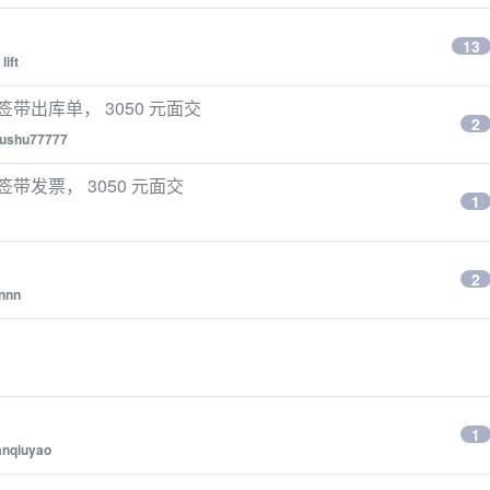
13
y
lift
签带出库单， 3050 元面交
2
ushu77777
签带发票， 3050 元面交
1
2
annn
1
nqiuyao