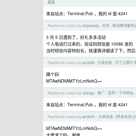
额度
来自站点：Terminal.Pub ，我的 id 是:4241
Replied to a topic by
sillydaddy
北京
移动赠流量的
›
›
3 月 5 日遇到了，好礼多多活动
个人电话打过来的，验证码短信是 10086 发的
当时短信内容特别长，就谨慎详细读了下，然后
Replied to a topic by
lanyi96
分享创造
为了让照片冲
›
›
蹲个码
MTAwNDVAMTYzLmNvbQ==
Replied to a topic by
v2exgo
推广
宣传一下中转站，欢
›
›
来自站点：Terminal.Pub ，我的 id 是:4241
Replied to a topic by
white91
分享创造
[终身会员] [
›
›
MTAwNDVAMTYzLmNvbQ==
大佬求个码，谢谢