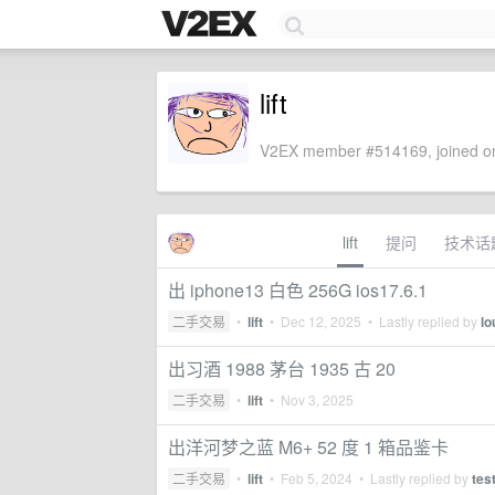
lift
V2EX member #514169, joined on
lift
提问
技术话
出 iphone13 白色 256G ios17.6.1
二手交易
•
lift
•
Dec 12, 2025
• Lastly replied by
lo
出习酒 1988 茅台 1935 古 20
二手交易
•
lift
•
Nov 3, 2025
出洋河梦之蓝 M6+ 52 度 1 箱品鉴卡
二手交易
•
lift
•
Feb 5, 2024
• Lastly replied by
tes