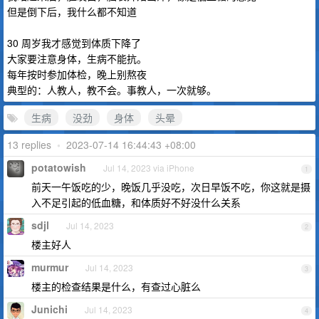
但是倒下后，我什么都不知道
30 周岁我才感觉到体质下降了
大家要注意身体，生病不能抗。
每年按时参加体检，晚上别熬夜
典型的：人教人，教不会。事教人，一次就够。
生病
没劲
身体
头晕
13 replies
•
2023-07-14 16:44:43 +08:00
potatowish
Jul 14, 2023 via iPhone
1
前天一午饭吃的少，晚饭几乎没吃，次日早饭不吃，你这就是摄
入不足引起的低血糖，和体质好不好没什么关系
sdjl
Jul 14, 2023
2
楼主好人
murmur
Jul 14, 2023
3
楼主的检查结果是什么，有查过心脏么
Junichi
Jul 14, 2023
4