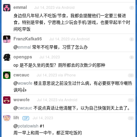
emmal
Jul 14, 2023 via Android
7
身边但凡年轻人不吃饭/节食，我都会提醒他们一定要三餐进
食，特别是早餐，宁愿晚上少玩会手机/游戏，也要早起半个时
间吃早饭
FranzKafka95
Jul 14, 2023 via Android
8
@
emmal
常年不吃早餐，习惯了怎么办
opengps
Jul 14, 2023
9
op 是不是久坐的类型？厕所都去的次数少的那种
cwcauc
Jul 14, 2023 via iPhone
10
@
wowofe
楼主意思说之前没生过什么病，有必要抠字眼冷嘲热
讽吗👍
wowofe
Jul 14, 2023 via Android
11
@
cwcauc
不说点真话让他清醒下，以为自己快强到天上去了。
lift
Jul 14, 2023
OP
12
@
potatowish
#1
周一早上和周一中午，都正常吃饭的