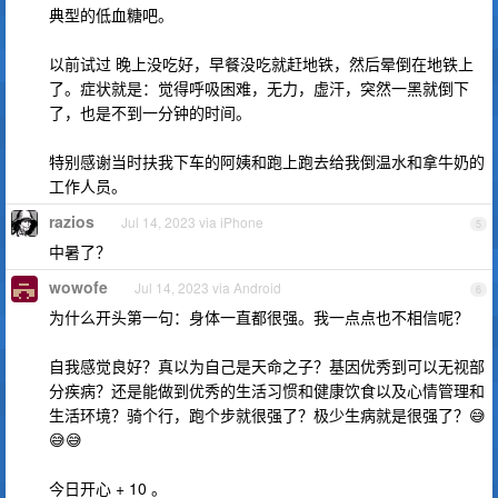
典型的低血糖吧。
以前试过 晚上没吃好，早餐没吃就赶地铁，然后晕倒在地铁上
了。症状就是：觉得呼吸困难，无力，虚汗，突然一黑就倒下
了，也是不到一分钟的时间。
特别感谢当时扶我下车的阿姨和跑上跑去给我倒温水和拿牛奶的
工作人员。
razios
Jul 14, 2023 via iPhone
5
中暑了？
wowofe
Jul 14, 2023 via Android
6
为什么开头第一句：身体一直都很强。我一点点也不相信呢？
自我感觉良好？真以为自己是天命之子？基因优秀到可以无视部
分疾病？还是能做到优秀的生活习惯和健康饮食以及心情管理和
生活环境？骑个行，跑个步就很强了？极少生病就是很强了？😅
😅😅
今日开心 + 10 。