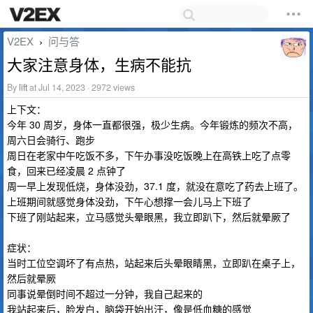
V2EX
问与答
›
大家注意身体，生病不能抗
By
lift
at Jul 14, 2023 · 2972 views
上下文：
今年 30 周岁，身体一直都很强，极少生病。今年锻炼的频次不高，
周六日会骑行、跑步
周日在老家中午吃饭不多，下午办事没吃饭晚上在高铁上吃了点零
食，回来已经凌晨 2 点钟了
周一早上发现低烧，身体没劲，37.1 度，就没在意吃了药去上班了。
上班期间就感觉身体没劲，下午心想撑一会儿马上下班了
下班了刚站起来，立马感觉头晕眼黑，我立即趴下，然后就晕厥了
症状：
当时工位空调坏了有点热，站起来后头晕眼睛黑，立即趴在桌子上，
然后就晕厥
同事说晕倒时间不超过一分钟，我自己起来的
我站起来后，脸发白，脑袋开始出汗，像是低血糖的感觉