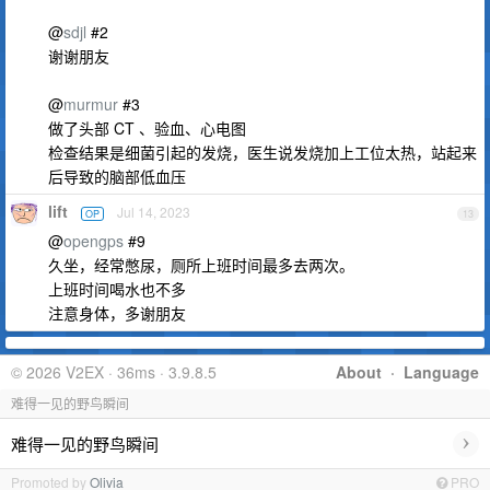
@
sdjl
#2
谢谢朋友
@
murmur
#3
做了头部 CT 、验血、心电图
检查结果是细菌引起的发烧，医生说发烧加上工位太热，站起来
后导致的脑部低血压
lift
Jul 14, 2023
OP
13
@
opengps
#9
久坐，经常憋尿，厕所上班时间最多去两次。
上班时间喝水也不多
注意身体，多谢朋友
© 2026 V2EX · 36ms · 3.9.8.5
About
·
Language
难得一见的野鸟瞬间
›
难得一见的野鸟瞬间
Promoted by
Olivia
PRO