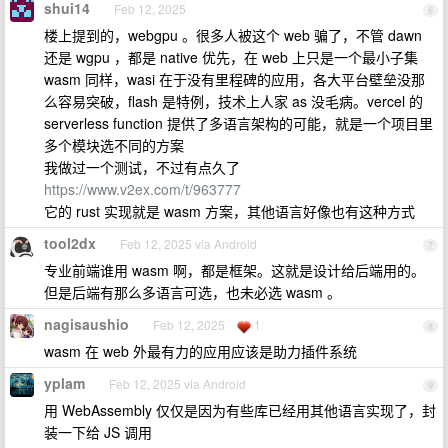
shui14
Feb 12, 2025
6
楼上提到的，webgpu 。很多人被这个 web 骗了，不管 dawn
还是 wgpu ，都是 native 优先，在 web 上只是一个最小子集
wasm 同样，wasi 在于没有里程碑的应用，各大平台壁垒没那
么容易突破，flash 是特例，技术上人家 as 没毛病。vercel 的
serverless function 提供了多语言架构的可能，就是一个项目里
多个模块选不同的方案
我做过一个测试，不过有点久了
https://www.v2ex.com/t/963777
它的 rust 实现就是 wasm 方案，其他语言好像也有这种方式
tool2dx
Feb 12, 2025 via Android
7
专业前端谁用 wasm 啊，都是框架。这就是设计给后端用的。
但是后端有那么多语言可选，也未必选 wasm 。
nagisaushio
Feb 12, 2025
1
8
wasm 在 web 外最有力的应用应该是助力插件系统
yplam
Feb 12, 2025 via Android
9
用 WebAssembly 仅仅是因为有些库已经用其他语言实现了，封
装一下给 JS 调用