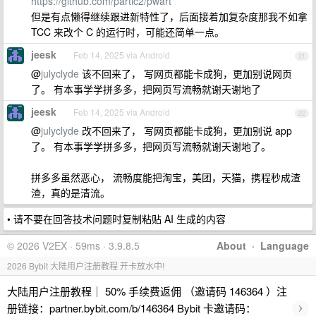
https://github.com/partic2/pwart
但是有点懒得继续跟进新特性了，后面接着加复杂度那我不如拿
TCC 来改个 C 的运行时，可能还简单一点。
jeesk
Feb 14, 2025 via Android
21
@
julyclyde
该不回来了， 写网页都能卡成狗，更加别说网页
了。 有本事学学拼多多，把网页写流畅就谢天谢地了
jeesk
Feb 14, 2025 via Android
22
@
julyclyde
改不回来了， 写网页都能卡成狗，更加别说 app
了。 有本事学学拼多多，把网页写流畅就谢天谢地了。
拼多多虽然恶心， 流畅度能把淘宝，美团，天猫，携程秒成渣
渣，真的是清流。
• 请不要在回答技术问题时复制粘贴 AI 生成的内容
© 2026 V2EX · 59ms · 3.9.8.5
About
·
Language
2026 Bybit 大陆用户注册教程 开卡放水中!
大陆用户注册教程｜ 50% 手续费返佣 （邀请码 146364 ）注
›
册链接：partner.bybit.com/b/146364 Bybit 卡邀请码：