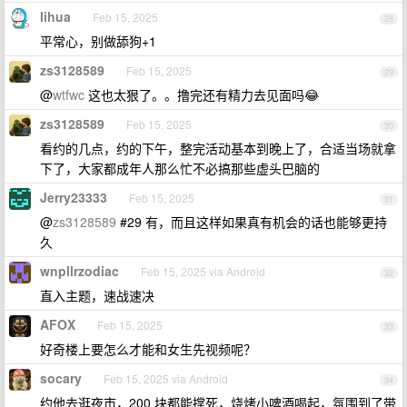
lihua
Feb 15, 2025
28
平常心，别做舔狗+1
zs3128589
Feb 15, 2025
29
@
wtfwc
这也太狠了。。撸完还有精力去见面吗😂
zs3128589
Feb 15, 2025
30
看约的几点，约的下午，整完活动基本到晚上了，合适当场就拿
下了，大家都成年人那么忙不必搞那些虚头巴脑的
Jerry23333
Feb 15, 2025
31
@
zs3128589
#29 有，而且这样如果真有机会的话也能够更持
久
wnpllrzodiac
Feb 15, 2025 via Android
32
直入主题，速战速决
AFOX
Feb 15, 2025
33
好奇楼上要怎么才能和女生先视频呢？
socary
Feb 15, 2025 via Android
34
约他去逛夜市，200 块都能撑死，烧烤小啤酒喝起，氛围到了带