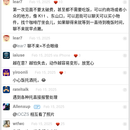
lear7
Feb 15, 2025
10
3
第一次见面不要太破费，甚至都不需要吃饭，可以约商场或者小
众的地方，像 K11 、东山口，可以逛街可以聊天可以买小物
件，找个咖啡厅坐会儿，如果聊得来就等到一直待到晚饭时间，
聊不来就早点撇。
lear7
Feb 15, 2025
4
@
lear7
聊不来≈不合眼缘
iaiuse
Feb 15, 2025 via iPhone
3
5
越在意？越怕失去，动作越容易变形，放宽心
yiroonli
Feb 15, 2025
1
6
小心饭托酒托，😂
rateltalk
Feb 15, 2025
7
遇到各种托直接报警处理
Allenxup
Feb 15, 2025
OP
8
@
iOCZS
相互看了照片
wtfwc
Feb 15, 2025
25
9