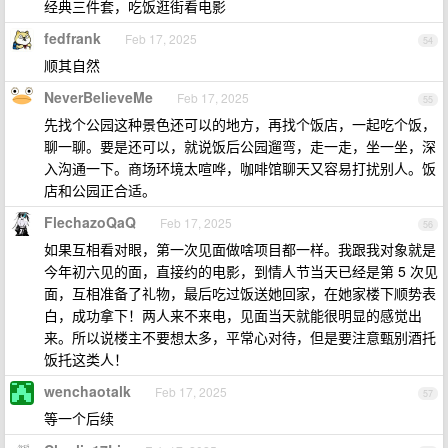
经典三件套，吃饭逛街看电影
fedfrank
Feb 17, 2025
54
顺其自然
NeverBelieveMe
Feb 17, 2025
55
先找个公园这种景色还可以的地方，再找个饭店，一起吃个饭，
聊一聊。要是还可以，就说饭后公园遛弯，走一走，坐一坐，深
入沟通一下。商场环境太喧哗，咖啡馆聊天又容易打扰别人。饭
店和公园正合适。
FlechazoQaQ
Feb 17, 2025
56
如果互相看对眼，第一次见面做啥项目都一样。我跟我对象就是
今年初六见的面，直接约的电影，到情人节当天已经是第 5 次见
面，互相准备了礼物，最后吃过饭送她回家，在她家楼下顺势表
白，成功拿下！两人来不来电，见面当天就能很明显的感觉出
来。所以说楼主不要想太多，平常心对待，但是要注意甄别酒托
饭托这类人！
wenchaotalk
Feb 17, 2025
57
等一个后续