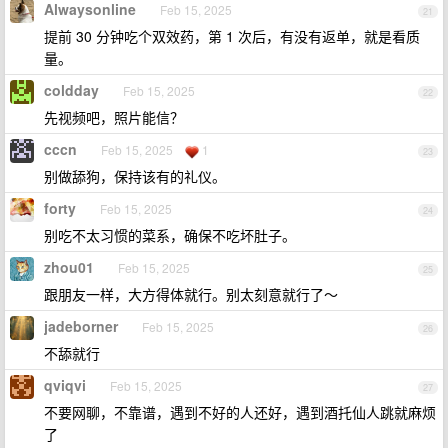
Alwaysonline
Feb 15, 2025
21
提前 30 分钟吃个双效药，第 1 次后，有没有返单，就是看质
量。
coldday
Feb 15, 2025
22
先视频吧，照片能信？
cccn
Feb 15, 2025
1
23
别做舔狗，保持该有的礼仪。
forty
Feb 15, 2025
24
别吃不太习惯的菜系，确保不吃坏肚子。
zhou01
Feb 15, 2025
25
跟朋友一样，大方得体就行。别太刻意就行了～
jadeborner
Feb 15, 2025
26
不舔就行
qviqvi
Feb 15, 2025
27
不要网聊，不靠谱，遇到不好的人还好，遇到酒托仙人跳就麻烦
了