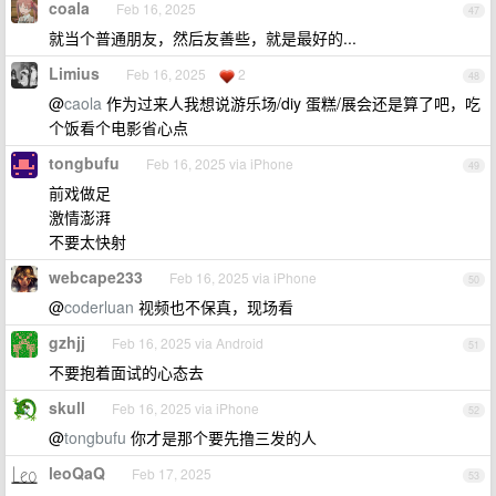
coala
Feb 16, 2025
47
就当个普通朋友，然后友善些，就是最好的...
Limius
Feb 16, 2025
2
48
@
caola
作为过来人我想说游乐场/diy 蛋糕/展会还是算了吧，吃
个饭看个电影省心点
tongbufu
Feb 16, 2025 via iPhone
49
前戏做足
激情澎湃
不要太快射
webcape233
Feb 16, 2025 via iPhone
50
@
coderluan
视频也不保真，现场看
gzhjj
Feb 16, 2025 via Android
51
不要抱着面试的心态去
skull
Feb 16, 2025 via iPhone
52
@
tongbufu
你才是那个要先撸三发的人
leoQaQ
Feb 17, 2025
53