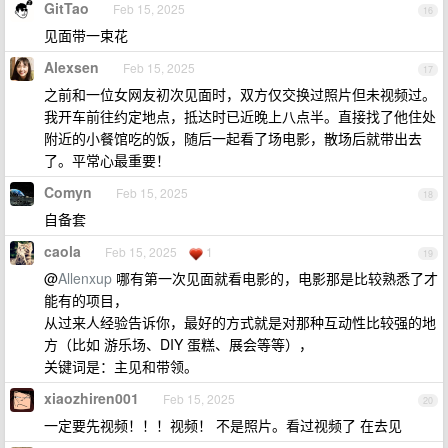
GitTao
Feb 15, 2025
16
见面带一束花
Alexsen
Feb 15, 2025
17
之前和一位女网友初次见面时，双方仅交换过照片但未视频过。
我开车前往约定地点，抵达时已近晚上八点半。直接找了他住处
附近的小餐馆吃的饭，随后一起看了场电影，散场后就带出去
了。平常心最重要！
Comyn
Feb 15, 2025
18
自备套
caola
Feb 15, 2025
1
19
@
Allenxup
哪有第一次见面就看电影的，电影那是比较熟悉了才
能有的项目，
从过来人经验告诉你，最好的方式就是对那种互动性比较强的地
方（比如 游乐场、DIY 蛋糕、展会等等），
关键词是：主见和带领。
xiaozhiren001
Feb 15, 2025
20
一定要先视频！！！视频！ 不是照片。看过视频了 在去见