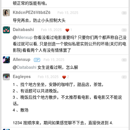
顿正常的饭能有啥。
K8dcnPEZ6V8b8Z6
Feb 15, 2025
38
导完再去，防止小头控制大头
Daitabashi
Feb 15, 2025
1
39
@
Allenxup
你看没看过电影重要吗? 只要你们两个都声称自己没
看过就可以看, 只是创造一个貌似私密实则公开的环境(关灯的电
影院)看看两个人有没有情愫罢了
Allenxup
Feb 15, 2025
OP
40
@
Daitabashi
女生说看过啊，怎么解
Eagleyes
Feb 15, 2025
2
41
1 、找个地方坐坐，安静的咖啡厅，甜品店，茶馆，
2 、有话题可以共进晚饭。
3 、晚饭后找个地方散步。不太推荐看电影，看电影又不能说
话。
4 、散场
1234 按顺序来，期间如果感觉聊不下去，直接快进到 4.