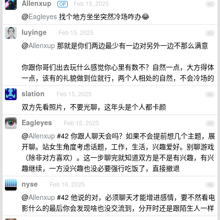
Allenxup
Feb 15, 2025
OP
42
@
Eagleyes
找个地方坐坐突然冷场咋办😂
luyinge
Feb 15, 2025
43
@
Allenxup
那就是你们两边最少有一边对另外一边不那么满意
你跟你哥们出去玩什么感觉你心里有数不？自然一点，大方得体
一点，该有的礼貌做到位就行，两个人相处的自然，不会冷场的
slation
Feb 15, 2025
44
双方先看照片，不要光聊，这年头是个人都卡颜
Eagleyes
Feb 15, 2025
45
@
Allenxup
#42 你跟人聊天会吗？如果不会提前想几个主题，展
开聊。站女生角度考虑话题，工作，生活，兴趣爱好。别聊游戏
（除非对方喜欢）。这一步聊完就知道双方是不是有兴趣，有兴
趣继续，一方没兴趣也没必要强行吃饭了，直接撤退
nyse
Feb 16, 2025
46
@
Allenxup
#42 他说的对，必须聊天才能增进感情，要不然看电
影什么的最后你会发现啥也没交流到，分开时还是跟陌生人一样