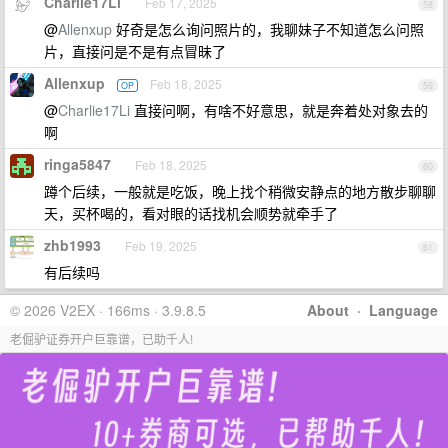
Charlie17Li
Feb 17, 2025
58
@
Allenxup
好奇是怎么询问照片的，我聊妹子不知道怎么问照
片，直接问是不是有点冒昧了
Allenxup
Feb 18, 2025
OP
59
@
Charlie17Li
直接问啊，有啥不好意思，就是奔着处对象去的
啊
ringa5847
Feb 18, 2025
60
蹲个后续，一般就是吃饭，晚上找个稍微安静点的地方散步聊聊
天，买杯喝的，看对眼的话找机会顺势就牵手了
zhb1993
Feb 19, 2025
61
有后续吗
© 2026 V2EX · 166ms · 3.9.8.5
About
·
Language
老倔驴证券开户巨靠谱，已助千人!