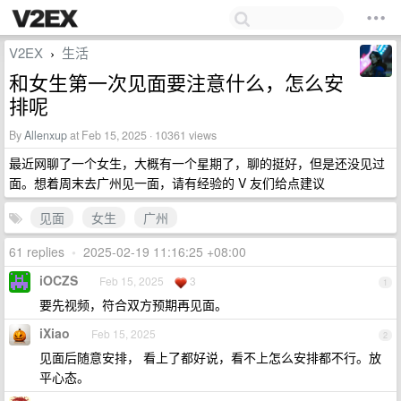
V2EX
生活
›
和女生第一次见面要注意什么，怎么安
排呢
By
Allenxup
at Feb 15, 2025 · 10361 views
最近网聊了一个女生，大概有一个星期了，聊的挺好，但是还没见过
面。想着周末去广州见一面，请有经验的 V 友们给点建议
见面
女生
广州
61 replies
•
2025-02-19 11:16:25 +08:00
iOCZS
Feb 15, 2025
3
1
要先视频，符合双方预期再见面。
iXiao
Feb 15, 2025
2
见面后随意安排， 看上了都好说，看不上怎么安排都不行。放
平心态。