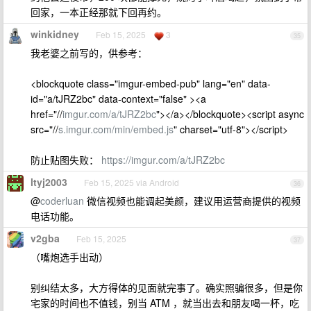
回家，一本正经那就下回再约。
winkidney
Feb 15, 2025
3
35
我老婆之前写的，供参考：
<blockquote class="imgur-embed-pub" lang="en" data-
id="a/tJRZ2bc" data-context="false" ><a
href="//
imgur.com/a/tJRZ2bc
"></a></blockquote><script async
src="//
s.imgur.com/min/embed.js
" charset="utf-8"></script>
防止贴图失败：
https://imgur.com/a/tJRZ2bc
ltyj2003
Feb 15, 2025 via Android
36
@
coderluan
微信视频也能调起美颜，建议用运营商提供的视频
电话功能。
v2gba
Feb 15, 2025
37
（嘴炮选手出动）
别纠结太多，大方得体的见面就完事了。确实照骗很多，但是你
宅家的时间也不值钱，别当 ATM ，就当出去和朋友喝一杯，吃