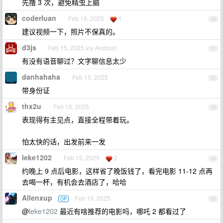
先撸 3 次，避免精虫上脑
coderluan
Feb 15, 2025
1
10
建议视频一下，照片不保真的。
d3js
Feb 15, 2025 via Android
11
有没有语音聊过？文字聊信息太少
danhahaha
Feb 15, 2025
12
带身份证
thx2u
Feb 15, 2025
13
表现得有主见点，直接全程带着玩。
怕太快的话，出发前来一发
leke1202
Feb 15, 2025
2
14
约晚上 9 点后电影，这样省了晚饭钱了，看完电影 11-12 点再
去喝一杯，有机会去酒店了，哈哈
Allenxup
Feb 15, 2025
OP
15
@
leke1202
最近有啥推荐的电影吗，哪吒 2 都看过了