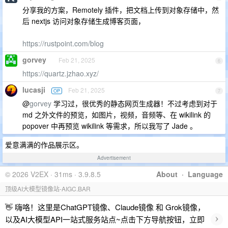
分享我的方案，Remotely 插件，把文档上传到对象存储中，然
后 nextjs 访问对象存储生成博客页面，
https://rustpoint.com/blog
gorvey
Feb 21, 2025
6
https://quartz.jzhao.xyz/
lucasji
Feb 21, 2025
OP
7
@
gorvey
学习过，很优秀的静态网页生成器！不过考虑到对于
md 之外文件的预览，如图片，视频，音频等、在 wikilink 的
popover 中再预览 wikilink 等需求，所以我写了 Jade 。
爱意满满的作品展示区。
Advertisement
© 2026 V2EX · 31ms · 3.9.8.5
About
·
Language
顶级AI大模型镜像站-AIGC.BAR
👋 嗨咯！这里是ChatGPT镜像、Claude镜像 和 Grok镜像，
›
以及AI大模型API一站式服务站点~点击下方导航按钮，立即