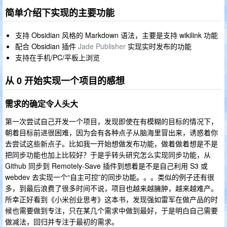
简单介绍下实现的主要功能
支持 Obsidian 风格的 Markdown 语法，主要是支持 wikilink 功能
配合 Obsidian 插件
Jade Publisher
实现实时发布的功能
支持在手机/PC/平板上浏览
从 0 开始实现一个项目的感想
需求的确定令人头大
第一次尝试自己开发一个项目，发现即使在有模糊的目标的情况下，
朝着目标前进很困难，因为会有各种点子从脑海里冒出来，诱惑着你
去尝试这些新点子。比如我一开始想做发布功能，做着做着想是不是
把同步功能也加上比较好？于是乎转头研究怎么实现同步功能，从
Github 同步到 Remotely-Save 插件到想着是不是自己利用 S3 或
webdev 去实现一个“自主可控”的同步功能。。。类似的例子还有很
多，到最后浪费了很多时间不说，项目也越来越臃肿，越来越难产。
所幸正好看到《小米创业思考》这本书，发现强如雷军在做产品的时
候也需要做到专注，只在某几个需求中做到最好，于是明白自己需要
做减法，回归并专注于最初的需求。