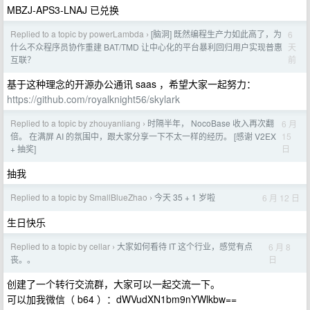
MBZJ-APS3-LNAJ 已兑换
Replied to a topic by powerLambda
[脑洞] 既然编程生产力如此高了，为
6
›
天
什么不众程序员协作重建 BAT/TMD 让中心化的平台暴利回归用户实现普惠
前
互联？
基于这种理念的开源办公通讯 saas ，希望大家一起努力：
https://github.com/royalknight56/skylark
Replied to a topic by zhouyanliang
时隔半年， NocoBase 收入再次翻
6 月
›
15
倍。 在满屏 AI 的氛围中，跟大家分享一下不太一样的经历。 [感谢 V2EX
日
+ 抽奖]
抽我
Replied to a topic by SmallBlueZhao
今天 35 + 1 岁啦
6 月 12 日
›
生日快乐
Replied to a topic by cellar
大家如何看待 IT 这个行业，感觉有点
6 月 8
›
日
丧。。
创建了一个转行交流群，大家可以一起交流一下。
可以加我微信（ b64 ）：dWVudXN1bm9nYWlkbw==