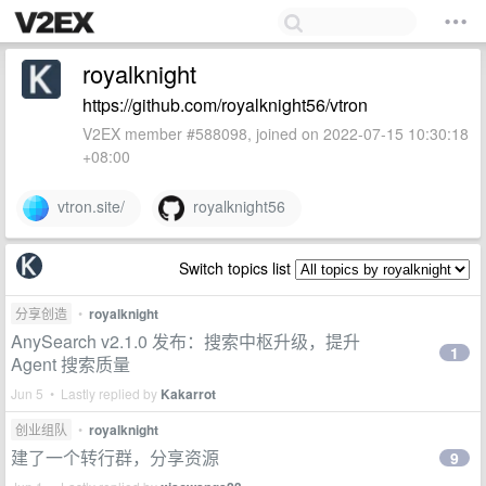
royalknight
https://github.com/royalknight56/vtron
V2EX member #588098, joined on 2022-07-15 10:30:18
+08:00
vtron.site/
royalknight56
Switch topics list
分享创造
•
royalknight
AnySearch v2.1.0 发布：搜索中枢升级，提升
1
Agent 搜索质量
Jun 5 • Lastly replied by
Kakarrot
创业组队
•
royalknight
建了一个转行群，分享资源
9