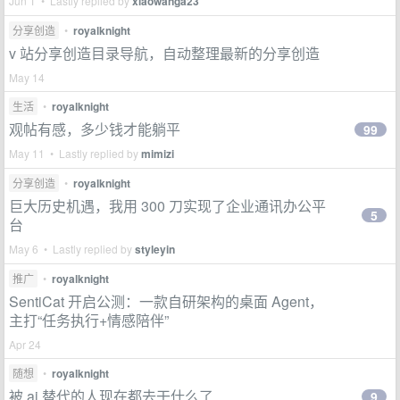
Jun 1 • Lastly replied by
xiaowanga23
分享创造
•
royalknight
v 站分享创造目录导航，自动整理最新的分享创造
May 14
生活
•
royalknight
观帖有感，多少钱才能躺平
99
May 11 • Lastly replied by
mimizi
分享创造
•
royalknight
巨大历史机遇，我用 300 刀实现了企业通讯办公平
5
台
May 6 • Lastly replied by
styleyin
推广
•
royalknight
SentiCat 开启公测：一款自研架构的桌面 Agent，
主打“任务执行+情感陪伴”
Apr 24
随想
•
royalknight
被 ai 替代的人现在都去干什么了
9