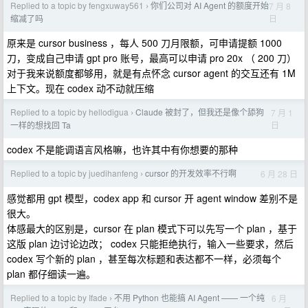
Replied to a topic by fengxuway561
你们公司对 AI Agent 的额度开始
7 月 8
›
日
缩减了吗
原来是 cursor business ，每人 500 刀月限额，可申请提额 1000
刀，变成自己申请 gpt pro 账号，最高可以申请 pro 20x （ 200 刀）
对于我来说额度都够用，就是有点怀念 cursor agent 的交互还有 1M
上下文。现在 codex 动不动就压缩
Replied to a topic by hellodigua
Claude 被封了，但我还是像个舔狗
7 月 1
›
日
一样的想找回 Ta
codex 不是能调语言风格嘛，也许其中有你想要的那种
Replied to a topic by juedihanfeng
cursor 的开发效率不行啊
6 月 28 日
›
感觉都用 gpt 模型，codex app 和 cursor 开 agent window 差别不是
很大。
体感最大的区别是，cursor 在 plan 模式下可以先写一个 plan ，基于
这版 plan 边讨论边改； codex 只能拒绝执行，输入一些要求，然后
codex 写个新的 plan ，甚至每次标题和表达都不一样，必须每个
plan 都仔细读一遍。
Replied to a topic by Ifade
不用 Python 也能搞 AI Agent —— 一个纯
6 月
›