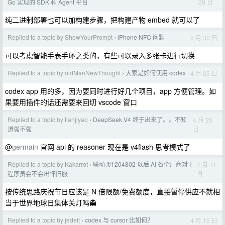
28 日
Go 实现的 SDK 和 Agent 平台
纯二进制部署也可以加构建步骤，把构建产物 embed 就可以了
Replied to a topic by ShowYourPrompt
iPhone NFC 问题
5 月 30 日
›
可以考虑智能手表手环之类的，有些可以录入多张卡进行切换
Replied to a topic by oldManNewThought
大家是如何使用 codex
4 月 25 日
›
codex app 用的多，因为要同时进行好几个项目，app 方便管理。如
果要用插件的话还需要来回切 vscode 窗口
Replied to a topic by tianjiyao
DeepSeek V4 终于出来了。。不知
4 月 25
›
日
道强不强
@
germain
官网 api 的 reasoner 现在是 v4flash 思考模式了
Replied to a topic by Kakarrot
联动 /t/1204802 以后 AI 各个厂商对于
4 月 11
›
日
程序员会不会出怀旧服
按传统思路庆祝节日应该是 N 倍限额/免费额度，直接暂停供应不就相
当于世界地球日集体关灯吗👻
Replied to a topic by jedeft
codex 与 cursor 比如何？
4 月 10 日
›