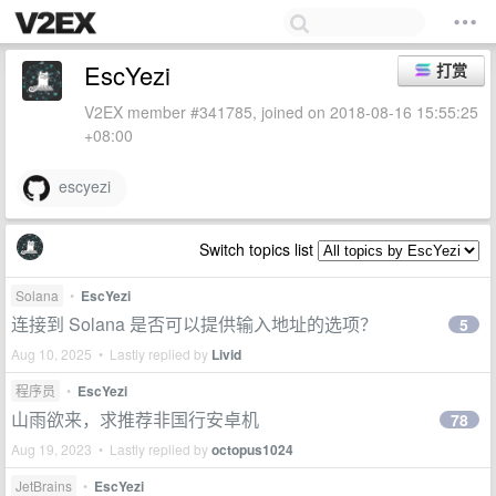
EscYezi
打赏
V2EX member #341785, joined on 2018-08-16 15:55:25
+08:00
escyezi
Switch topics list
Solana
•
EscYezi
连接到 Solana 是否可以提供输入地址的选项？
5
Aug 10, 2025 • Lastly replied by
Livid
程序员
•
EscYezi
山雨欲来，求推荐非国行安卓机
78
Aug 19, 2023 • Lastly replied by
octopus1024
JetBrains
•
EscYezi