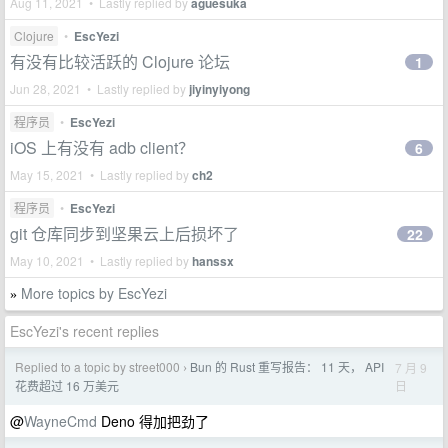
Aug 11, 2021 • Lastly replied by
aguesuka
Clojure
•
EscYezi
有没有比较活跃的 Clojure 论坛
1
Jun 28, 2021 • Lastly replied by
jiyinyiyong
程序员
•
EscYezi
iOS 上有没有 adb client？
6
May 15, 2021 • Lastly replied by
ch2
程序员
•
EscYezi
git 仓库同步到坚果云上后损坏了
22
May 10, 2021 • Lastly replied by
hanssx
More topics by EscYezi
»
EscYezi's recent replies
Replied to a topic by street000
Bun 的 Rust 重写报告： 11 天， API
7 月 9
›
日
花费超过 16 万美元
@
WayneCmd
Deno 得加把劲了