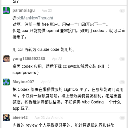
么？
paranoiagu
Apr 23
57
@
oldManNewThought
对啊。注册一堆 free 账户。用完一个自动开启下一个。
但是 cpa 只能提供 openai 兼容接口。如果用 codex ，就可以直
接用了。
用 ccr 再转为 claude code 能用的。
yang1395592280
Apr 23
58
桌面 codex 应用，然后下载 cc switch,然后安装 skill （
superpowers ）
Maybez007
Apr 23
59
把 Codex 部署在懒猫微服的 LightOS 里了，在哪都能访问调用
AI ，不浪费一丝额度哈哈，碰上最近奥特曼发福利，老是重置
额度，搞得我创意都快枯竭，不知道再 Vibe Coding 一个什么
app 玩了。
aleen42
Apr 23 via Android
60
内置的 review 个人觉得挺好用的，能计算逻辑边界和缺陷