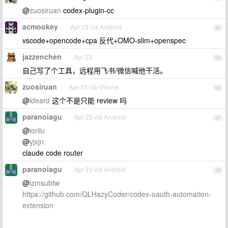
@
zuosiruan
codex-plugin-cc
acmookey
Apr 23 via Android
34
vscode+opencode+cpa 反代+OMO-slim+openspec
jazzenchen
Apr 23
35
自己写了个工具，远程用飞书/微信喊他干活。
zuosiruan
Apr 23 via iPhone
36
@
ideard
这个不是只能 review 吗
paranoiagu
Apr 23 via Android
37
@
iorilu
@
yjxjn
claude code router
paranoiagu
Apr 23 via Android
38
@
lzmsubtw
https://github.com/QLHazyCoder/codex-oauth-automation-
extension