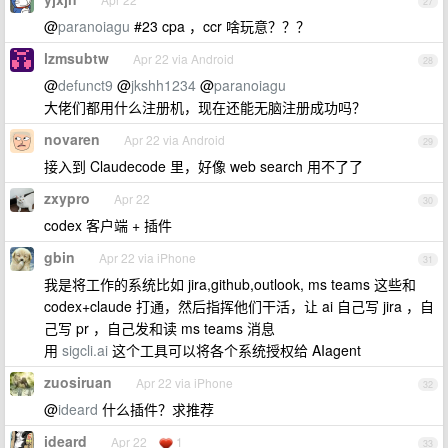
27
@
paranoiagu
#23 cpa ，ccr 啥玩意？？？
lzmsubtw
Apr 22 via Android
28
@
defunct9
@
jkshh1234
@
paranoiagu
大佬们都用什么注册机，现在还能无脑注册成功吗？
novaren
Apr 22 via Android
29
接入到 Claudecode 里，好像 web search 用不了了
zxypro
Apr 22
30
codex 客户端 + 插件
gbin
Apr 22 via iPhone
31
我是将工作的系统比如 jira,github,outlook, ms teams 这些和
codex+claude 打通，然后指挥他们干活，让 ai 自己写 jira ，自
己写 pr ，自己发和读 ms teams 消息
用
sigcli.ai
这个工具可以将各个系统授权给 AIagent
zuosiruan
Apr 22 via iPhone
32
@
ideard
什么插件？求推荐
ideard
Apr 22
1
33