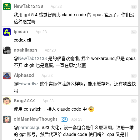
NewTab12138
Apr 23
51
我用 gpt 5.4 感觉智商比 claude code 的 opus 差远了，你们没
这种感觉吗
ljmsun
Apr 23
52
codex cli
noahliaszn
Apr 23
53
@
NewTab12138
是的很喜欢偷懒, 找个 workaround,但是 opus
不开 xhigh 也是蠢蛋, 一直在原地绕圈
Alphasxd
Apr 23
54
@
Edwardlyz
这个实际体验怎么样啊，能用缓存吗，还有响应快
吗
KingZZZZ
Apr 23
55
使用 cc switch ，接入 claude code 中
oldManNewThought
Apr 23
OP
56
@
paranoiagu
#23 大佬，设一套组合是什么原理啊，注册一堆
的 gpt 账号，然后代理给 claude code 使用吗？ cpa 又是什