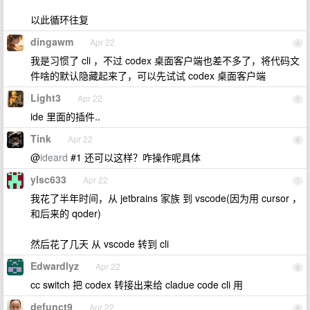
以此循环往复
dingawm
Apr 22
4
我是习惯了 cli ，不过 codex 桌面客户端也差不多了，将代码文
件啥的默认隐藏起来了，可以先试试 codex 桌面客户端
Light3
Apr 22
5
ide 里面的插件..
Tink
Apr 22
6
@
ideard
#1 还可以这样？咋操作呢具体
ylsc633
Apr 22
7
我花了半年时间，从 jetbrains 家族 到 vscode(因为用 cursor ，
和后来的 qoder)
然后花了几天 从 vscode 转到 cli
Edwardlyz
Apr 22
8
cc switch 把 codex 转接出来给 cladue code cli 用
defunct9
Apr 22
9