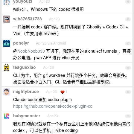
youyouzi
Apr 23
45
wsl+cli ，Windows 下的 codex 很难用
wjh876531738
Apr 23
46
一开始用 codex 客户端。现在切换到了 Ghostty + Codex Cli +
Vim （主要用来 review ）
ponelyr
Apr 23 via Android
47
@
NoobNoob030
互通下，我现在用的 aionui+cf tunnels ，直接
办公电脑，pwa APP 进行 vibe 开发
teaguexiao
Apr 23
48
CLI 为主，配合 git worktree 并行跳多个任务，效率会高很多。
桌面版适合小白入门，CLI 适合老鸟细出主题控制权。
mightybruce
Apr 23
1
49
Claude code 里加 codex plugin
https://github.com/openai/codex-plugin-cc
babymonster
Apr 23
50
我现在的情况就是在一个私有云主机上用他的系统使用他内置的
codex ，可以在手机上 vibe coding