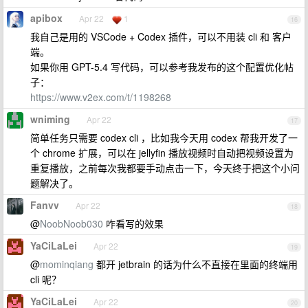
apibox
Apr 22
1
16
我自己是用的 VSCode + Codex 插件，可以不用装 cli 和 客户
端。
如果你用 GPT-5.4 写代码，可以参考我发布的这个配置优化帖
子：
https://www.v2ex.com/t/1198268
wniming
Apr 22
17
简单任务只需要 codex cli ，比如我今天用 codex 帮我开发了一
个 chrome 扩展，可以在 jellyfin 播放视频时自动把视频设置为
重复播放，之前每次我都要手动点击一下，今天终于把这个小问
题解决了。
Fanvv
Apr 22
18
@
NoobNoob030
咋看写的效果
YaCiLaLei
Apr 22
19
@
mominqiang
都开 jetbrain 的话为什么不直接在里面的终端用
cli 呢？
YaCiLaLei
Apr 22
20