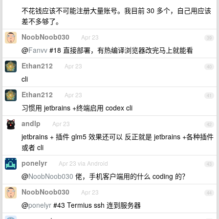
不花钱应该不可能注册大量账号。我目前 30 多个，自己用应该
差不多够了。
NoobNoob030
Apr 23
39
@
Fanvv
#18 直接部署，有热编译浏览器改完马上就能看
Ethan212
Apr 23
40
cli
Ethan212
Apr 23
41
习惯用 jetbrains +终端启用 codex cli
andlp
Apr 23
42
jetbrains + 插件 glm5 效果还可以 反正就是 jetbrains +各种插件
或者 cli
ponelyr
Apr 23 via Android
43
@
NoobNoob030
佬，手机客户端用的什么 coding 的？
NoobNoob030
Apr 23
44
@
ponelyr
#43 Termius ssh 连到服务器