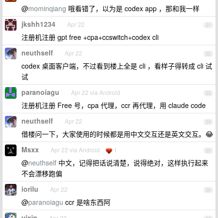
@
mominqiang
哦看错了，以为是 codex app ，那和我一样
jkshh1234
Apr 22
21
注册机注册 gpt free +cpa+ccswitch+codex cli
neuthself
Apr 22
22
codex 桌面客户端，不过看到楼上全是 cli ，看样子得转成 cli 试
试
paranoiagu
Apr 22 via Android
23
注册机注册 Free 号，cpa 代理，ccr 再代理，用 claude code
neuthself
Apr 22
24
借楼问一下，大家使用的时候都是用中文交互还是英文交互。😂
Msxx
Apr 22 via Android
1
25
@
neuthself
中文，记得把话说清楚，说得绝对，这样执行起来
不会漂移跑偏
iorilu
Apr 22
26
@
paranoiagu
ccr 是啥东西阿
yjxjn
Apr 22