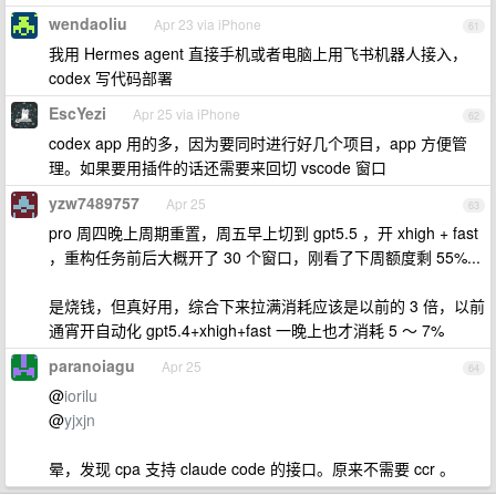
wendaoliu
Apr 23 via iPhone
61
我用 Hermes agent 直接手机或者电脑上用飞书机器人接入，
codex 写代码部署
EscYezi
Apr 25 via iPhone
62
codex app 用的多，因为要同时进行好几个项目，app 方便管
理。如果要用插件的话还需要来回切 vscode 窗口
yzw7489757
Apr 25
63
pro 周四晚上周期重置，周五早上切到 gpt5.5 ，开 xhigh + fast
，重构任务前后大概开了 30 个窗口，刚看了下周额度剩 55%...
是烧钱，但真好用，综合下来拉满消耗应该是以前的 3 倍，以前
通宵开自动化 gpt5.4+xhigh+fast 一晚上也才消耗 5 ～ 7%
paranoiagu
Apr 25
64
@
iorilu
@
yjxjn
晕，发现 cpa 支持 claude code 的接口。原来不需要 ccr 。