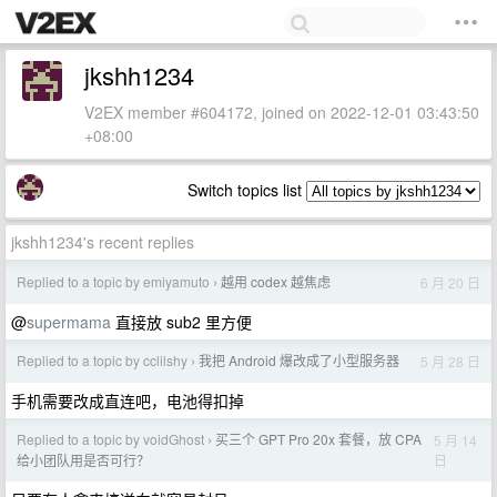
jkshh1234
V2EX member #604172, joined on 2022-12-01 03:43:50
+08:00
Switch topics list
jkshh1234's recent replies
Replied to a topic by emiyamuto
越用 codex 越焦虑
6 月 20 日
›
@
supermama
直接放 sub2 里方便
Replied to a topic by cclilshy
我把 Android 爆改成了小型服务器
5 月 28 日
›
手机需要改成直连吧，电池得扣掉
Replied to a topic by voidGhost
买三个 GPT Pro 20x 套餐，放 CPA
5 月 14
›
日
给小团队用是否可行？