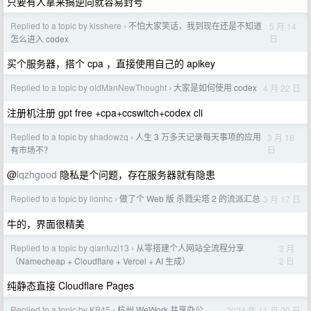
只要有人拿来搞逆向就容易封号
Replied to a topic by kisshere
不怕大家笑话，我到现在还是不知道
5 月 14
›
日
怎么进入 codex
买个服务器，搭个 cpa ，直接使用自己的 apikey
Replied to a topic by oldManNewThought
大家是如何使用 codex
4 月 22 日
›
注册机注册 gpt free +cpa+ccswitch+codex cli
Replied to a topic by shadowzq
人生 3 万多天记录每天事项的应用
3 月 18
›
日
有市场不？
@
lqzhgood
隐私是个问题，存在服务器就有隐患
Replied to a topic by lionhc
做了个 Web 版 杀戮尖塔 2 的流派汇总
3 月 17 日
›
牛的，界面很精美
Replied to a topic by qianfuzi13
从零搭建个人网站全流程分享
3 月
›
2 日
（Namecheap + Cloudflare + Vercel + AI 生成）
纯静态直接 Cloudflare Pages
Replied to a topic by KP45
杭州 WeWork 共享办公
2024 年 11 月 20 日
›