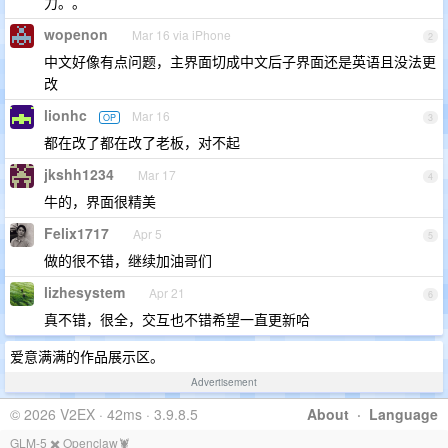
力。。
wopenon
Mar 16 via iPhone
2
中文好像有点问题，主界面切成中文后子界面还是英语且没法更
改
lionhc
Mar 16
OP
3
都在改了都在改了老板，对不起
jkshh1234
Mar 17
4
牛的，界面很精美
Felix1717
Apr 5
5
做的很不错，继续加油哥们
lizhesystem
Apr 21
6
真不错，很全，交互也不错希望一直更新哈
爱意满满的作品展示区。
Advertisement
© 2026 V2EX · 42ms · 3.9.8.5
About
·
Language
GLM-5 ✖️ Openclaw🦞