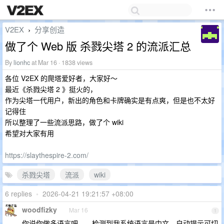
V2EX
分享创造
›
做了个 Web 版 杀戮尖塔 2 的流派汇总
By
lionhc
at Mar 16 · 1838 views
各位 V2EX 的爬塔爱好者，大家好～
最近《杀戮尖塔 2 》挺火的，
作为尖塔一代用户，新出的角色和卡牌确实是有点爽，但是也不太好
记得住
所以整理了一些流派思路，做了个 wiki
希望对大家有用
https://slaythespire-2.com/
杀戮尖塔
流派
wiki
6 replies
•
2026-04-21 19:21:57 +08:00
woodfizky
Mar 16
1
你说你做多语言吧。。检测到我系统语言是中文，自动提示可切