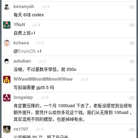
kenanyah
Jul 8
27
每天 60$ codex
YNaN
Jul 8
28
自费上班+1
kchaos
Jul 8
29
@
EmptyDX
+1
azkaban
Jul 8
30
没缩，不过基数非常低，就 200u
WWwwMMmmMMmmWWww
Jul 8
31
写前端需要 gpt5.5 吗
longaiwp
Jul 8
32
肯定要压降的，一个月 1000usd 下去了，老板没感觉到业绩有
额外提升，那凭什么给你多花这个钱。我们从无限到 100usd ，
其实混用不同的模型，也是绰绰有余。
cs1707
Jul 8
33
公司报销 20 刀，超了自己补。