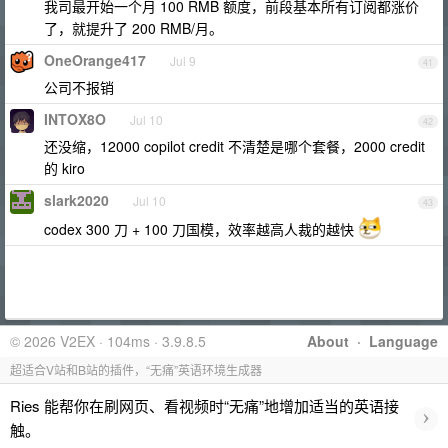
我司最开始一个月 100 RMB 额度，前段基本所有订阅都涨价
了，就提升了 200 RMB/月。
OneOrange417
Jul 9
41
公司不报销
INTOX8O
Jul 10
42
还没缩，12000 copilot credit 不清楚是哪个套餐，2000 credit
的 kiro
slark2020
Jul 10
43
codex 300 刀 + 100 刀国模，效率越高人裁的越快
© 2026 V2EX · 104ms · 3.9.8.5
About
·
Language
超适合V站和B站的插件，“无痛”英语环境生成器
Ries 能帮你在刷网页、看视频时“无痛”地增加适当的英语接
›
触。