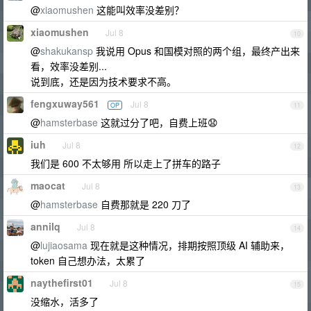
@
xiaomushen
这能叫效率没差别？
xiaomushen
Jul 8
10
@
shakukansp
我说用 Opus 和国模对照的两个组，最终产出来
看，效率没差别...
说到底，还是因为技术要求不高。
fengxuway561
Jul 8
OP
11
@
hamsterbase
这就过分了吧，自费上班😧
iuh
Jul 8
12
我们是 600 不太够用 所以走上了拼车的路子
maocat
Jul 8
13
@
hamsterbase
自费那就是 220 刀了
annilq
Jul 8
14
@
lujiaosama
现在就是这种情况，排期按照顶级 AI 辅助来，
token 自己想办法，太累了
naythefirst01
Jul 8
15
没缩水，活多了