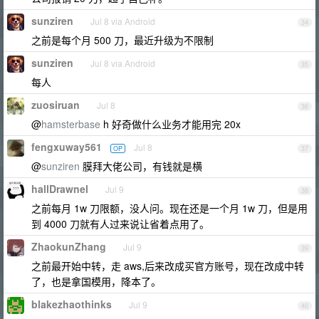
sunziren
Jul 8 via Android
34
之前是每个月 500 刀，最近升级为不限制
sunziren
Jul 8 via Android
35
每人
zuosiruan
Jul 8
36
@
hamsterbase
h 好奇做什么业务才能用完 20x
fengxuway561
Jul 8
OP
37
@
sunziren
膜拜大佬公司，有钱就是横
hallDrawnel
Jul 9
38
之前每月 1w 刀限额，没人问。现在还是一个月 1w 刀，但是用
到 4000 刀就有人过来说让省着点用了。
ZhaokunZhang
Jul 9
39
之前最开始中转，走 aws,后来改成买官方账号，现在改成中转
了，也是拿国模用，降本了。
blakezhaothinks
Jul 9
40