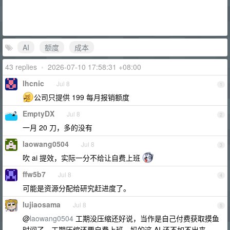
AI
额度
成本
43 replies
•
2026-07-10 17:58:31 +08:00
lhcnic
Jul 8
1
公司只提供 199 每月报销额度
EmptyDX
Jul 8
2
一月 20 刀，多的没有
laowang0504
Jul 8
3
吹 ai 提效，实际一分不给让自费上班
ffw5b7
Jul 8
4
可能是资源分配给研究赶进度了。
lujiaosama
Jul 8
5
@
laowang0504
工期没压缩还好说，当作是自己付费获取摸鱼
时间了。工期压缩还要自费上班，妈的这 AI 还不如不出来。