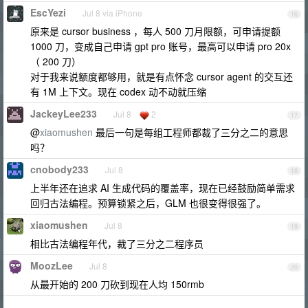
EscYezi
Jul 8 via iPhone
16
原来是 cursor business ，每人 500 刀月限额，可申请提额
1000 刀，变成自己申请 gpt pro 账号，最高可以申请 pro 20x
（ 200 刀）
对于我来说额度都够用，就是有点怀念 cursor agent 的交互还
有 1M 上下文。现在 codex 动不动就压缩
JackeyLee233
Jul 8
2
17
@
xiaomushen
最后一句是每组工程师都裁了三分之二的意思
吗？
cnobody233
Jul 8
18
上半年还在追求 AI 生成代码的覆盖率，现在已经鼓励简单需求
回归古法编程。预算锁紧之后，GLM 也很变得很强了。
xiaomushen
Jul 8
19
相比古法编程年代，裁了三分之二程序员
MoozLee
Jul 8
20
从最开始的 200 刀砍到现在人均 150rmb