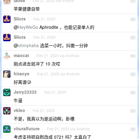
lao66
Feb 21, 2025 via iPhone
11
苹果健康自带
Sliots
Feb 21, 2025
12
@
HeyWeGo
Aphrodite ，也能记录单人的
Sliots
Feb 21, 2025
13
@
ohmyhaha
选菜一小时，抖擞一分钟
maocat
Feb 21, 2025 via Android
14
刚点进去就冲了 10 次哎
hiranye
Feb 21, 2025 via Android
15
好离谱🥲
Jerry23333
Feb 21, 2025
16
牛逼
vkleo
Feb 21, 2025
17
不是，我真以为是运动啊，卧槽
vituralfuture
Feb 21, 2025 via Android
18
考虑支持把自慰改成 0721 吗？太直白了