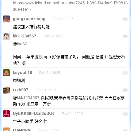
https://www.icloud.com/shortcuts/f72451b882d34dac9d7f9816
30e41e17
gongxuanzhang
Feb 21, 2025
25
建议加入排行榜功能
kkk1234567
Feb 21, 2025
26
@
lao66
同问， 苹果健康 app 好像自带了呢。 问题是 记这个 是想分析
啥？ 🤔
keyouli18
Feb 21, 2025
27
犀媾利
txzh007
Feb 21, 2025
28
@
kkk1234567
真假的,安卓表每次都是给我计步数.天天在家移
动 100 米显示一万步
UybKK58FDzn2udQ6
Feb 21, 2025
29
牛子小助手 好名字
MENGKE
Feb 21, 2025