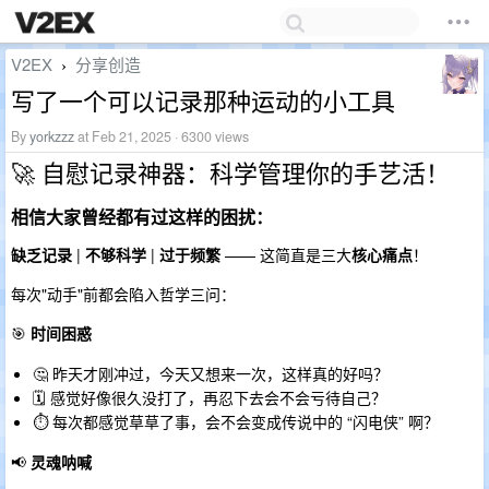
V2EX
分享创造
›
写了一个可以记录那种运动的小工具
By
yorkzzz
at Feb 21, 2025 · 6300 views
🚀 自慰记录神器：科学管理你的手艺活！
相信大家曾经都有过这样的困扰：
缺乏记录
|
不够科学
|
过于频繁
—— 这简直是三大
核心痛点
！
每次"动手"前都会陷入哲学三问：
🎯
时间困惑
🤔 昨天才刚冲过，今天又想来一次，这样真的好吗？
🗓️ 感觉好像很久没打了，再忍下去会不会亏待自己？
⏱️ 每次都感觉草草了事，会不会变成传说中的 “闪电侠” 啊？
📢
灵魂呐喊