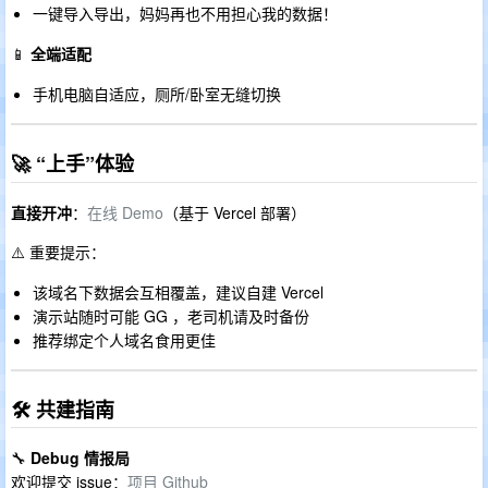
一键导入导出，妈妈再也不用担心我的数据！
📱
全端适配
手机电脑自适应，厕所/卧室无缝切换
🚀 “上手”体验
直接开冲
：
在线 Demo
（基于 Vercel 部署）
⚠️ 重要提示：
该域名下数据会互相覆盖，建议自建 Vercel
演示站随时可能 GG ，老司机请及时备份
推荐绑定个人域名食用更佳
🛠️ 共建指南
🔧
Debug 情报局
欢迎提交 issue：
项目 Github