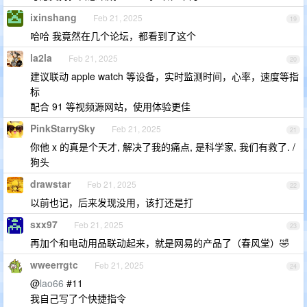
ixinshang
Feb 21, 2025
19
哈哈 我竟然在几个论坛，都看到了这个
la2la
Feb 21, 2025
20
建议联动 apple watch 等设备，实时监测时间，心率，速度等指
标
配合 91 等视频源网站，使用体验更佳
PinkStarrySky
Feb 21, 2025
21
你他 x 的真是个天才, 解决了我的痛点, 是科学家, 我们有救了. /
狗头
drawstar
Feb 21, 2025
22
以前也记，后来发现没用，该打还是打
sxx97
Feb 21, 2025
23
再加个和电动用品联动起来，就是网易的产品了（春风堂）🤣
wweerrgtc
Feb 21, 2025
24
@
lao66
#11
我自己写了个快捷指令