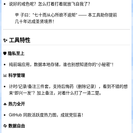
说好的戒色呢？怎么打着打着就放飞自我了？
💬 子曰："七十而从心所欲不逾矩" —— 本工具助你提前
几十年达成圣贤境界！
✨ 工具特性
🛡️
隐私至上
纯前端应用，数据本地存储，谁也别想知道你的“小秘密”！
📊
科学管理
计时/记录/备注三件套，支持后悔药（删除记录），看到不错的想
来“即兴一发”？加上备注，对着什么打了一清二楚。
🔥
热力全开
GitHub 同款活跃度热力图，成就党狂喜！
🔄
数据自由