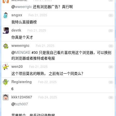
30
@
wweerrgtc
还有浏览器广告？真行啊
sngxx
Feb 21, 2025
31
我特么直接霸榜
devtk
Feb 21, 2025
32
你真是个天才
wweerrgtc
Feb 21, 2025
33
@
MENGKE
#30 只是我自己看片喜欢用这个浏览器，可以换别
的浏览器或者推特或者电报
wen20
Feb 21, 2025
34
这个项目莫名的眼熟， 之前有过一个同类么？
Registering
Feb 22, 2025
35
6
kkk1234567
Feb 24, 2025
36
@
txzh007
苹果那个，是手动记录数据。。