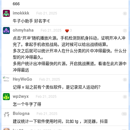
666
imokkkk
Feb 21, 2025
6
牛子小助手 好名字🤙
ohmyhaha
Feb 21, 2025
3
7
点击“开冲”随机播放片源。手机检测到机身抖动，证明开冲人冲
完了。拿起手机收拾战局。这时候可以给出战绩结算。
多次之后就可以统计开冲人在什么分类的片中冲得最快。什么分
型的片冲得最久。
多用户统计出冲得最快的片源。开启挑战赛道。看谁在此片源中
冲得最远
HeyWeGo
Feb 21, 2025
8
记得 v 站之前有个类似软件，是记录双人运动的？
wp2wyx
Feb 21, 2025
9
怎一个牛字了得
Bologna
Feb 21, 2025
10
建议统计一下软件使用时间，比如 tg ，浏览器，抖音