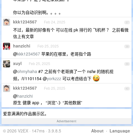
你以为自动识别啊。。。。
kkk1234567
Feb 24, 2025
37
不过，最新的好像有个 可以在线 pk 排行的 飞机杯 ？ 之前看微
信上有文章
hanzichi
Feb 25, 2025
38
@
kkk1234567
苹果的在哪里，老哥指个路
xuyl
Feb 25, 2025
39
@
ohmyhaha
#7 之前有个老哥搞了一个 nsfw 的随机视
频，/t/1101154 @
yorkzzz
可以考虑结合下
kkk1234567
Feb 25, 2025
40
@
hanzichi
原生 健康 app ， “浏览”-》“其他数据”
爱意满满的作品展示区。
Advertisement
© 2026 V2EX · 147ms · 3.9.8.5
About
·
Language