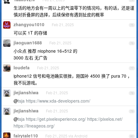
74
生活的地方会有一周以上的气温零下的情况吗，有的话，还是谨
慎对折叠屏的选择，后续保修有遇到扯皮的概率
zhangyou1010
Feb 21, 2025
75
可以买 1T 的存储
jiaoguan1688
Feb 21, 2025
76
小众点 推荐 niophone 16+512 的
3000 左右 无广告
loudefa
Feb 21, 2025
77
iphone12 信号和电池确实很挫，刚国补 4500 换了 pura 70 ，
我不玩游戏。
jiejianshiwa
Feb 21, 2025
78
@
tsja
https://www.xda-developers.com/
jiejianshiwa
Feb 21, 2025
79
@
tsja
https://get.pixelexperience.org/
https://pixelos.net/
https://lineageos.org/
fairytale110
Feb 21, 2025 via Android
80