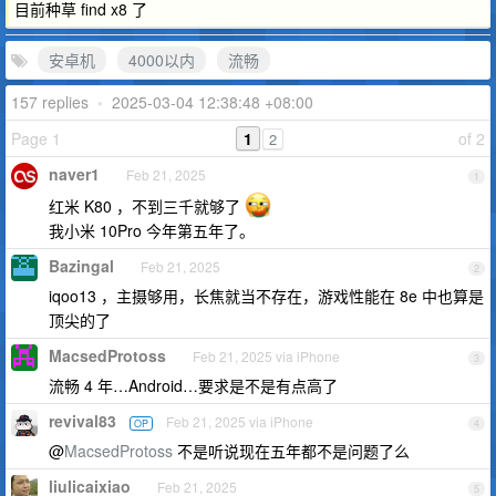
目前种草 find x8 了
安卓机
4000以内
流畅
157 replies
•
2025-03-04 12:38:48 +08:00
Page 1
1
of 2
2
naver1
Feb 21, 2025
1
红米 K80 ，不到三千就够了
我小米 10Pro 今年第五年了。
Bazingal
Feb 21, 2025
2
iqoo13 ，主摄够用，长焦就当不存在，游戏性能在 8e 中也算是
顶尖的了
MacsedProtoss
Feb 21, 2025 via iPhone
3
流畅 4 年…Android…要求是不是有点高了
revival83
Feb 21, 2025 via iPhone
OP
4
@
MacsedProtoss
不是听说现在五年都不是问题了么
liulicaixiao
Feb 21, 2025
5