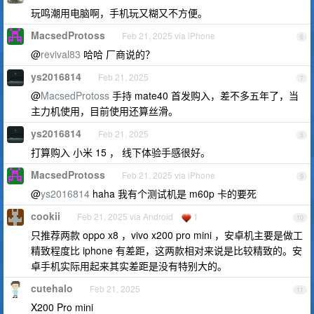
玩鸣潮用电脑啊，手机玩又糊又不方便。
MacsedProtoss
Feb 21, 2025 via iPhone
6
@
revival83
哈哈 厂商说的？
ys2016814
Feb 21, 2025
7
@
MacsedProtoss
手持 mate40 首发购入，差不多五年了，当
主力机使用，目前使用还算丝滑。
ys2016814
Feb 21, 2025
8
打算购入 小米 15 ， 线下体验手感很好。
MacsedProtoss
Feb 21, 2025 via iPhone
9
@
ys2016814
haha 我有个测试机是 m60p 卡的要死
cookii
Feb 21, 2025 via Android
1
10
只推荐两款 oppo x8 ，vivo x200 pro mini ，安卓机主要是做工
精致程度比 iphone 有差距，这两款相对来说是比较精致的。安
卓手机实际用起来其实差距是没有特别大的。
cutehalo
Feb 21, 2025
11
X200 Pro mini