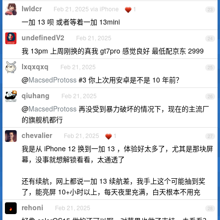
lwldcr
Feb 21, 2025 via iPhone
1
23
一加 13 呗 或者等着一加 13mini
undefinedV2
Feb 21, 2025
24
我 13pm 上周刚换的真我 gt7pro 感觉良好 最低配京东 2999
lxqxqxq
Feb 21, 2025
25
@
MacsedProtoss
#3 你上次用安卓是不是 10 年前？
qiuhang
Feb 21, 2025
26
@
MacsedProtoss
再没受到暴力破坏的情况下，现在的主流厂
的旗舰机都行
chevalier
Feb 21, 2025
1
27
我是从 iPhone 12 换到一加 13 ，体验好太多了，尤其是那块屏
幕，没事就想解锁看看，太通透了
还有续航，网上都说一加 13 续航差，我手上这个可能抽到奖
了，能亮屏 10+小时以上，每天夜里充满，白天根本不用充
rehoni
Feb 21, 2025
28