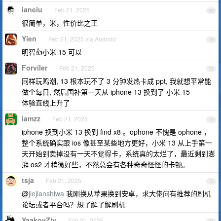
ianeiu
Feb 21, 2025
69
很简单，米，性价比之王
Yien
Feb 21, 2025 via Android
70
明智👍小米 15 可以
Forviler
Feb 21, 2025
71
同样玩鸣潮, 13 根本玩不了 3 分钟发热卡成 ppt, 我就想平常能
做个每日, 然后国补第一天从 iphone 13 换到了 小米 15
体验直线上升了
iamzz
Feb 21, 2025
72
iphone 换到小米 13 换到 find x8 。ophone 不愧是 ophone ，
整个系统确实跟 ios 像甚至某些地方更好，小米 13 从上手第一
天开始到卖掉没有一天不觉得卡，系统真的太烂了，最近剩到澎
湃 os2 才稍微好些，不然总会有各种奇奇怪怪的卡顿。
tsja
Feb 21, 2025
73
@
jiejianshiwa
我刚换从苹果换到安卓，求大佬问有推荐的刷机
论坛或者平台吗？想了解了解刷机
YaakovZiv
Feb 21, 2025