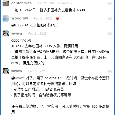
churchmice
Feb 21, 2025 via Android
65
一加 13 24+1T ，拼多多国补完之后也才 4600
Woodrow
Feb 21, 2025
1
66
@
DT27
#1 k80 拍照不行吧...
wwwn
Feb 21, 2025
67
oppo find x8
16+512 去年底国补 3995 入手，真滴好用
（俺需求就是直屏&拍照&电池，这个拍照不错，过年回家跟家
里拍了好多 live 图，上一天班回家还有 80%的电，充电只有
80w ，但是充蛮快的
wwwn
Feb 21, 2025
68
@
wwwn
对了，用了 coloros 15 一段时间，感觉小布指令蛮好
用的，可以自定义各种奇怪的需求，比如：
- 定位到公司附近，自动调低音量
- 到了指定时间，自动暗色模式等等等
还有右上侧边栏，也非常实用，可以随时打开常用 app 多屏使
用