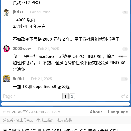
真我 GT7 PRO
jhdxr
Feb 21, 2025
98
1.4000 以内
2.流畅用 4 年左右
不如改变下思路 2000 元各 2 年。至于游戏性能就别指望了
2000wcw
Feb 21, 2025
99
我自己是一加 ace5pro ，老婆是 OPPO FIND-X6 ，綜合下來一
加性能很好，UI 不錯，但是拍照和性能平衡來說還是 FIND-X8
合適你
6c9fd
Feb 21, 2025
100
一加 13 和 oppo find x8 怎么选
Page 1
1
of 2
2
© 2026 V2EX · 446ms · 3.9.8.5
About
·
Language
蒲公英 - 🚀上传App→生成二维码→扫码安装
支持网页上传 / 手机上传 / API 上传 / CI-CD 集成 / 全球 CDN