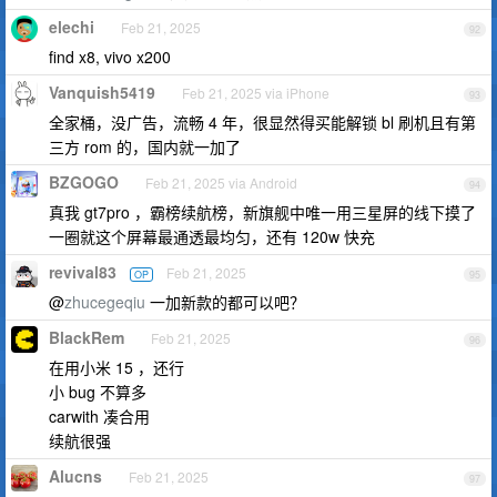
elechi
Feb 21, 2025
92
find x8, vivo x200
Vanquish5419
Feb 21, 2025 via iPhone
93
全家桶，没广告，流畅 4 年，很显然得买能解锁 bl 刷机且有第
三方 rom 的，国内就一加了
BZGOGO
Feb 21, 2025 via Android
94
真我 gt7pro ，霸榜续航榜，新旗舰中唯一用三星屏的线下摸了
一圈就这个屏幕最通透最均匀，还有 120w 快充
revival83
Feb 21, 2025
OP
95
@
zhucegeqiu
一加新款的都可以吧？
BlackRem
Feb 21, 2025
96
在用小米 15 ，还行
小 bug 不算多
carwith 凑合用
续航很强
Alucns
Feb 21, 2025
97