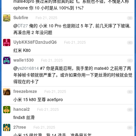
mate40pro 换过来的体验真的起飞。系统也不错，不愧是人称
ophone 你 10 小时是从 100%到 1%？
Subfire
Feb 21, 2025
39
@
DT27
俺的 小米 10 Pro 也是刚过 5 年了, 前几天摔了下玻璃,
再凑合用 2 年没问题
UybKK58FDzn2udQ6
Feb 21, 2025
40
红米 K80
walle1530
Feb 21, 2025
41
@
ys2016814
#7 你是真能忍啊，我手里的 mate40 之前用了两
年掉帧卡顿就很严重了。或许如果你用一下更丝滑的时候就会觉
得现在的卡了
freezebreze
Feb 21, 2025
42
小米 15 k80 至尊 ace5pro
hancai2
Feb 21, 2025
43
findx8 丝滑
27tree
Feb 21, 2025
44
小米 15 很丝滑，我 14 选手，准备用五年