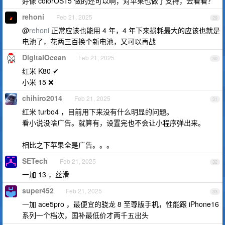
好像 colorOS15 做的还可以啊，对苹果也做了支持，去看看？
rehoni
Feb 21, 2025
29
@
rehoni
正常应该也能用 4 年，4 年下来损耗最大的应该也就是
电池了，花两三百换个新电池，又可以再战
DigitaIOcean
Feb 21, 2025
30
红米 K80 ✔
小米 15 ❌
chihiro2014
Feb 21, 2025
31
红米 turbo4 ，目前用下来没有什么明显的问题。
看小说没啥广告。就算有，设置完也不会让小程序弹出来。
相比之下苹果全是广告。。。
SETech
Feb 21, 2025
32
一加 13 ，丝滑
super452
Feb 21, 2025
33
一加 ace5pro ，最便宜的骁龙 8 至尊版手机，性能跟 iPhone16
系列一个档次，国补最低价才两千五出头