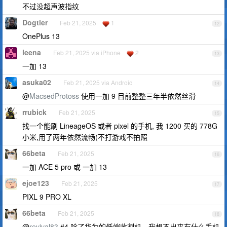
不过没超声波指纹
Dogtler
Feb 21, 2025
1
12
OnePlus 13
leena
Feb 21, 2025 via iPhone
2
13
一加 13
asuka02
Feb 21, 2025 via Android
14
@
MacsedProtoss
使用一加 9 目前整整三年半依然丝滑
rrubick
Feb 21, 2025
15
找一个能刷 LineageOS 或者 pixel 的手机, 我 1200 买的 778G
小米,用了两年依然流畅(不打游戏不拍照
66beta
Feb 21, 2025
16
一加 ACE 5 pro 或 一加 13
ejoe123
Feb 21, 2025
17
PIXL 9 PRO XL
66beta
Feb 21, 2025
18
@
revival83
#4 除了华为的低端收割机，我想不出来有什么手机