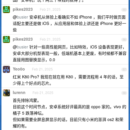
pikes2023
Feb 21, 2025
55
@
busier
安卓机从体验上看确实不如 iPhone ，我们平时做页面
适配主要还是做 iOS ，从应用层和体验上讲还是 iPhone 更好一
些
pikes2023
Feb 21, 2025
56
@
busier
针对一些高性能网页，比如特效，iOS 设备表现更好，
安卓大部分机型表现一般，低端机基本上更废，有时候都不兼容
直接用图替换显示，0.0
Yeo0o
Feb 21, 2025
57
红米 K80 Pro? 我现在就在用 K80 ，需要流程用 4 年的话，至
少得上个好点的芯片。
lurenn
Feb 21, 2025
58
首先排除鸿蒙。
目前这个时间节点，安卓系统好评最高的是 oppo 家的。vivo 的
橘子 5 跌落神坛。
但如果需要全屏息屏显示的话，目前只有小米的澎湃 os2 和荣
耀的有。