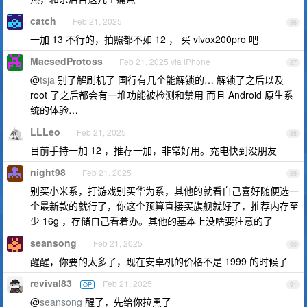
catch
Feb 21, 2025
86
一加 13 不行的，拍照都不如 12 ， 买 vivox200pro 吧
MacsedProtoss
Feb 21, 2025 via iPhone
87
@
tsja
别了解刷机了 国行有几个能解锁的… 解锁了之后以及
root 了之后都会有一堆功能被检测和禁用 而且 Android 原生系
统的体验…
LLLeo
Feb 21, 2025
88
目前手持一加 12 ，推荐一加，非常好用。充电快到没朋友
night98
Feb 21, 2025
89
别买小米系，打游戏别买华为系，其他的就看自己喜好随便选一
个最新款的就行了，你这个预算直接买旗舰就好了，推荐内存至
少 16g ，存储自己看着办。其他的基本上没啥要注意的了
seansong
Feb 21, 2025
90
醒醒，你要的太多了，现在安卓机的价格不是 1999 的时候了
revival83
Feb 21, 2025
OP
91
@
seansong
醒了，先给你拉黑了