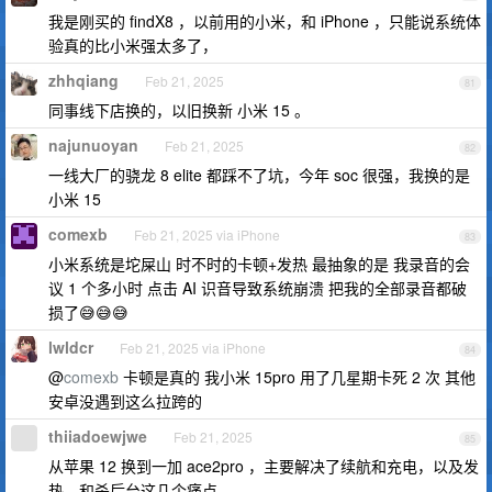
我是刚买的 findX8 ，以前用的小米，和 iPhone ，只能说系统体
验真的比小米强太多了，
zhhqiang
Feb 21, 2025
81
同事线下店换的，以旧换新 小米 15 。
najunuoyan
Feb 21, 2025
82
一线大厂的骁龙 8 elite 都踩不了坑，今年 soc 很强，我换的是
小米 15
comexb
Feb 21, 2025 via iPhone
83
小米系统是坨屎山 时不时的卡顿+发热 最抽象的是 我录音的会
议 1 个多小时 点击 AI 识音导致系统崩溃 把我的全部录音都破
损了😅😅😅
lwldcr
Feb 21, 2025 via iPhone
84
@
comexb
卡顿是真的 我小米 15pro 用了几星期卡死 2 次 其他
安卓没遇到这么拉跨的
thiiadoewjwe
Feb 21, 2025
85
从苹果 12 换到一加 ace2pro ，主要解决了续航和充电，以及发
热，和杀后台这几个痛点