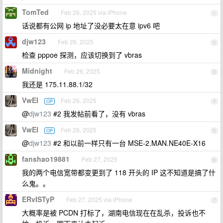
TomTed
Feb 26, 2025 via iPhone
1
话说都有公网 ip 地址了没必要太在意 ipv6 吧
djw123
Feb 26, 2025
2
检查 pppoe 探测，应该切换到了 vbras
Midnight
Feb 26, 2025
3
我还是 175.11.88.1/32
VwEI
Feb 26, 2025
OP
4
@
djw123
#2 我发帖前看了，没有 vbras
VwEI
Feb 26, 2025
OP
5
@
djw123
#2 和以前一样只有一台 MSE-2.MAN.NE40E-X16
fanshao19881
Feb 27, 2025
6
我的两个电信宽带都变更到了 118 开头的 IP 这不知道是搞了什
么鬼。。
ERvISTyP
Feb 27, 2025 via iPhone
7
大概率是被 PCDN 打标了，湖南电信现在在乱杀，投诉也不