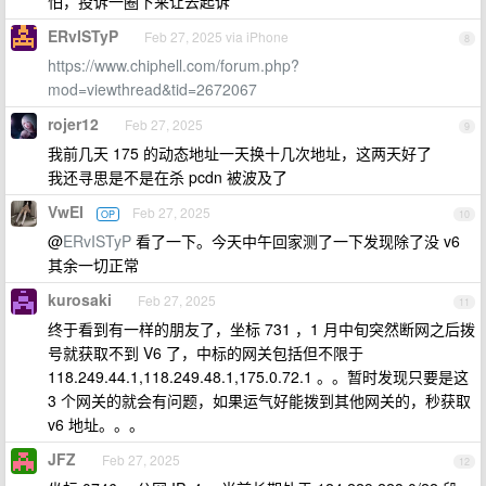
怕，投诉一圈下来让去起诉
ERvISTyP
Feb 27, 2025 via iPhone
8
https://www.chiphell.com/forum.php?
mod=viewthread&tid=2672067
rojer12
Feb 27, 2025
9
我前几天 175 的动态地址一天换十几次地址，这两天好了
我还寻思是不是在杀 pcdn 被波及了
VwEI
Feb 27, 2025
OP
10
@
ERvISTyP
看了一下。今天中午回家测了一下发现除了没 v6
其余一切正常
kurosaki
Feb 27, 2025
11
终于看到有一样的朋友了，坐标 731 ，1 月中旬突然断网之后拨
号就获取不到 V6 了，中标的网关包括但不限于
118.249.44.1,118.249.48.1,175.0.72.1 。。暂时发现只要是这
3 个网关的就会有问题，如果运气好能拨到其他网关的，秒获取
v6 地址。。。
JFZ
Feb 27, 2025
12