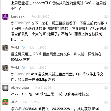
上周还能通过 shadowTLS 伪装成测速流量绕过 QoS ，这周就
不行了
kurosaki
Feb 28, 2025
20
@
ERvISTyP
也不一定吧，反正目前我看了一下我之前发的那 3
个网关下面获取到的 IP 都是有问题的，应该是被打了标记的账
号全都丢到一个大的 IP 池里了，不给 V6 而且上传也被限制
的。。。
VwEI
Mar 1, 2025
OP
21
我这两天用过 QQ 和百度网盘上传文件，和以前一样保持在
60Mbp 左右
VwEI
Mar 1, 2025
OP
22
@
ERvISTyP
#18 我这两天试过百度网盘，QQ 等软件上传文
件，和以前一样 60Mbp 左右
objectgiga
Mar 5, 2025
23
v4223.159 段，v6 获取正常，不知道你那边啥情况
JFZ
Mar 15, 2025
24
@
VwEI
2025/03/15 网关 124.229.228.1 ，成功获取 IPv6