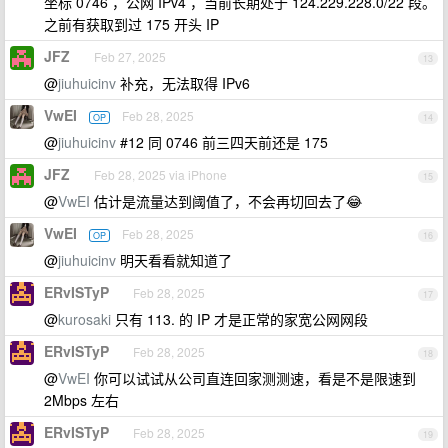
坐标 0746 ，公网 IPv4 ，当前长期处于 124.229.228.0/22 段。
之前有获取到过 175 开头 IP
JFZ
Feb 27, 2025
13
@
jiuhuicinv
补充，无法取得 IPv6
VwEI
Feb 28, 2025
OP
14
@
jiuhuicinv
#12 同 0746 前三四天前还是 175
JFZ
Feb 28, 2025 via iPhone
15
@
VwEI
估计是流量达到阈值了，不会再切回去了😂
VwEI
Feb 28, 2025
OP
16
@
jiuhuicinv
明天看看就知道了
ERvISTyP
Feb 28, 2025
17
@
kurosaki
只有 113. 的 IP 才是正常的家宽公网网段
ERvISTyP
Feb 28, 2025
18
@
VwEI
你可以试试从公司直连回家测测速，看是不是限速到
2Mbps 左右
ERvISTyP
Feb 28, 2025
19