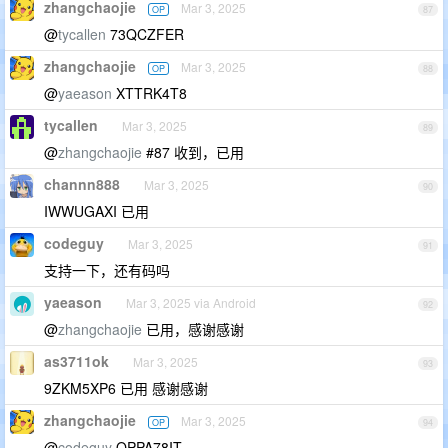
zhangchaojie
Mar 3, 2025
OP
87
@
tycallen
73QCZFER
zhangchaojie
Mar 3, 2025
OP
88
@
yaeason
XTTRK4T8
tycallen
Mar 3, 2025
89
@
zhangchaojie
#87 收到，已用
channn888
Mar 3, 2025
90
IWWUGAXI 已用
codeguy
Mar 3, 2025
91
支持一下，还有码吗
yaeason
Mar 3, 2025 via Android
92
@
zhangchaojie
已用，感谢感谢
as3711ok
Mar 3, 2025
93
9ZKM5XP6 已用 感谢感谢
zhangchaojie
Mar 3, 2025
OP
94
@
codeguy
OPPA78IT