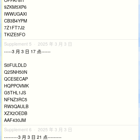
9ZKM5XP6
IWWUGAXI
CB3B4YPM
7Z1FT7J2
TKIZE5FO
Supplement 5 · 2025 年 3 月 3 日
-----3 月 3 日 17 点------
S0FULDLD
Q2SNH50N
QCESECAP
HQPPOVMK
G5THL1JS
NFNZ3RC5
RW3QAULB
XZX2OEDB
AAF430JM
Supplement 6 · 2025 年 3 月 3 日
---------3 月 3 日 21 点---------