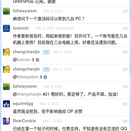
URVPJPGE 已用，谢谢
lizhesystem
Mar 3, 2025
18
麻烦问下一个激活码可以帮到几台 PC ？
luxinxin
Mar 3, 2025 via Android
19
作者更新很及时，用起来很舒服！另外问下，一个账号能在几台
机器上使用？目前我在三台电脑上用，好像还没遇到问题。
zhangchaojie
Mar 3, 2025
OP
20
@
luxinxin
3 台
zhangchaojie
Mar 3, 2025
OP
21
@
lizhesystem
3 台
lizhesystem
Mar 3, 2025
22
@
zhangchaojie
#21 嗯好的，那足够了，产品不错，加油！
squirrelgg
Mar 3, 2025
23
虽然我没抢到，但不影响我给 OP 点赞
BearCookie
Mar 3, 2025
24
已经在第一个帖子的时候，付费支持，不知道有没有交流的 QQ