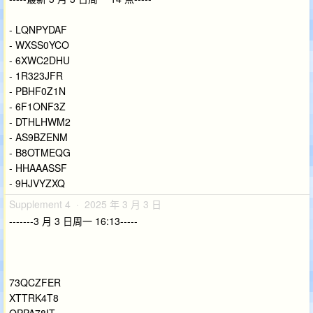
- LQNPYDAF
- WXSS0YCO
- 6XWC2DHU
- 1R323JFR
- PBHF0Z1N
- 6F1ONF3Z
- DTHLHWM2
- AS9BZENM
- B8OTMEQG
- HHAAASSF
- 9HJVYZXQ
Supplement 4 · 2025 年 3 月 3 日
-------3 月 3 日周一 16:13-----
73QCZFER
XTTRK4T8
OPPA78IT