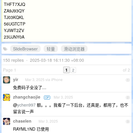
THFT7XJQ
ZA9J93QY
TJ03KQKL
56UGTCTP
YJIWT2ZV
23UJNY0A
SlideBrowser
轻量
滑动浏览器
150 replies
•
2025-03-18 16:11:30 +08:00
Page 1
1
of 2
2
yir
Mar 3, 2025 via iPhone
1
免费码子全没了…
zhangchaojie
Mar 3, 2025
OP
2
@
ychen997
额。。。我看了一下后台，还真是，都用了，也不
留言说一声
chaselen
Mar 3, 2025
3
RAYML1ND 已使用