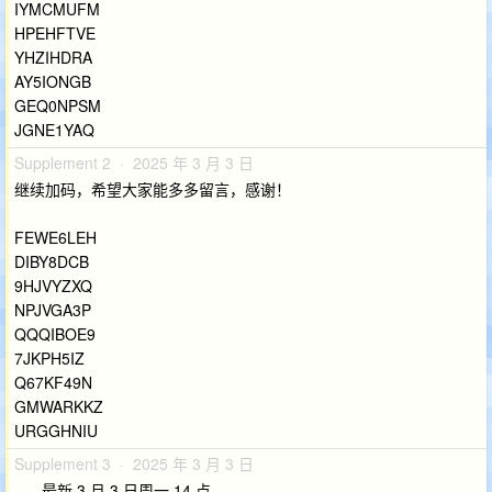
IYMCMUFM
HPEHFTVE
YHZIHDRA
AY5IONGB
GEQ0NPSM
JGNE1YAQ
Supplement 2 · 2025 年 3 月 3 日
继续加码，希望大家能多多留言，感谢！
FEWE6LEH
DIBY8DCB
9HJVYZXQ
NPJVGA3P
QQQIBOE9
7JKPH5IZ
Q67KF49N
GMWARKKZ
URGGHNIU
Supplement 3 · 2025 年 3 月 3 日
-----最新 3 月 3 日周一 14 点-----