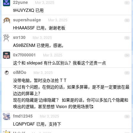
22yune
Mar 3, 2025
51
9HJVYZXQ 已用
supershuaige
Mar 3, 2025
52
HHAAASSF 已用，谢谢老板
str130
Mar 3, 2025
53
AS9BZENM 已使用，感谢。
0x7f000001
Mar 3, 2025
54
这个和 slidepad 有什么区别么？我看这个还贵一点
oIMOo
Mar 3, 2025
55
没带电脑，暂时没办法抢 T T
不过有个问题，在侧边的话，如果多屏幕，是不是一定要放在最
边边的屏幕上？
现在的隐藏是‘边缘隐藏’？ 如果是的话，你可以多加几个隐藏和
唤出的逻辑，甚至想想 Vision 的使用场景🥰
fmd12345
Mar 3, 2025
56
LQNPYDAF 已用，支持下