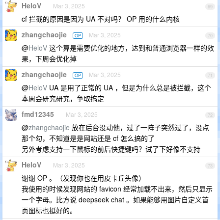
HeloV
Mar 3, 2025
69
cf 拦截的原因是因为 UA 不对吗？ OP 用的什么内核
zhangchaojie
Mar 3, 2025
OP
70
@
HeloV
这个算是需要优化的地方，达到和普通浏览器一样的效
果，下周会优化掉
zhangchaojie
Mar 3, 2025
OP
71
@
HeloV
UA 是用了正常的 UA ，但是为什么总是被拦截，这个
本周会研究研究，争取搞定
fmd12345
Mar 3, 2025
72
@
zhangchaojie
放在后台没动他，过了一阵子突然过了，没点
那个勾，不知道是是网站还是 cf 怎么搞的了
另外考虑支持一下鼠标的前后快捷键吗？试了下好像不支持
HeloV
Mar 3, 2025
73
谢谢 OP 。（发现你也在用皮卡丘头像）
我使用的时候发现网站的 favicon 经常加载不出来，然后只显示
一个字母。比方说 deepseek chat 。如果能够用图片自定义首
页图标也挺好的。