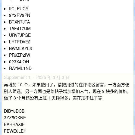
IICLPUCY
9Y2RV9PN
BTXN7JTA
1AF417UM
URVPJPGE
LHTFDVE2
BWMLKYL3
PR9ZP2IW
023X4IOH
RAYML1ND
Supplement 1 · 2025 年 3 月 3 日
再增加 10 个，如果使用了，请把用过的在评论区留言，一方面方便
别人筛选，另一方面也是给帖子增加增加人气，现在 9 块多的价格，
做了 3 个月还没有上班 1 天挣得多，实在顶不住了🤣
DIBY8DCB
3ZZ5QKNE
EAHHAXIF
FEWE6LEH