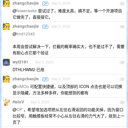
zhangchaojie
Mar 3, 2025
OP
64
@
feiwenkeke
尝试过了，难度太高，搞不定，等一个开源项目
它做完了，直接接它。
zhangchaojie
Mar 3, 2025
OP
65
@
fmd12345
本周会尝试解决一下，拦截的概率确实大，也不是过不了，需要
有耐心点它那个验证
wyl2191
Mar 3, 2025
66
DTHLHWM2 已用
zhangchaojie
Mar 3, 2025
OP
67
@
oIMOo
可配置快捷键，以及顶部的 ICON 点击也是可以切换
显示隐藏，方法多种多样，你能想到的都有
HeloV
Mar 3, 2025
68
@
OP
，希望增加选项把从左往右滑返回的功能关掉，因为窗口
比较窄，用触摸板经常不小心从左往右滑的力气大了，就到上一
页了