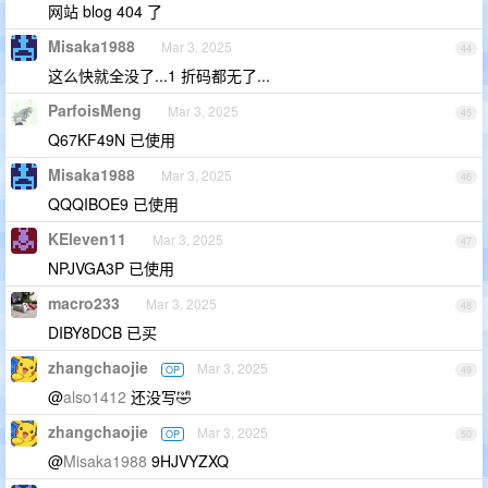
网站 blog 404 了
Misaka1988
Mar 3, 2025
44
这么快就全没了...1 折码都无了...
ParfoisMeng
Mar 3, 2025
45
Q67KF49N 已使用
Misaka1988
Mar 3, 2025
46
QQQIBOE9 已使用
KEleven11
Mar 3, 2025
47
NPJVGA3P 已使用
macro233
Mar 3, 2025
48
DIBY8DCB 已买
zhangchaojie
Mar 3, 2025
OP
49
@
also1412
还没写🤣
zhangchaojie
Mar 3, 2025
OP
50
@
Misaka1988
9HJVYZXQ