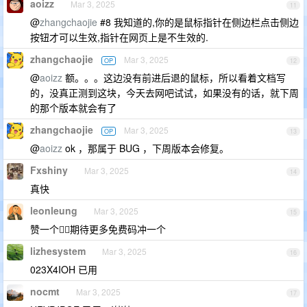
aoizz
Mar 3, 2025
11
@
zhangchaojie
#8 我知道的,你的是鼠标指针在侧边栏点击侧边
按钮才可以生效,指针在网页上是不生效的.
zhangchaojie
Mar 3, 2025
OP
12
@
aoizz
额。。。这边没有前进后退的鼠标，所以看着文档写
的，没真正测到这块，今天去网吧试试，如果没有的话，就下周
的那个版本就会有了
zhangchaojie
Mar 3, 2025
OP
13
@
aoizz
ok ，那属于 BUG ，下周版本会修复。
Fxshiny
Mar 3, 2025
14
真快
leonleung
Mar 3, 2025
15
赞一个👍🏻期待更多免费码冲一个
lizhesystem
Mar 3, 2025
16
023X4IOH 已用
nocmt
Mar 3, 2025
17