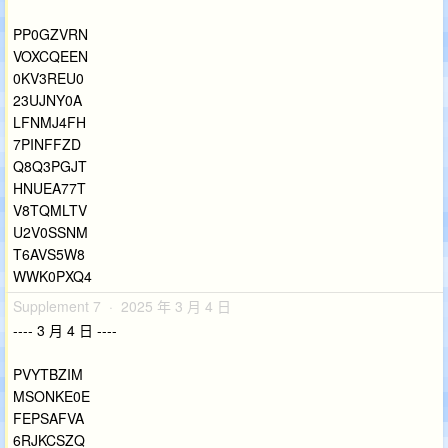
PP0GZVRN
VOXCQEEN
0KV3REU0
23UJNY0A
LFNMJ4FH
7PINFFZD
Q8Q3PGJT
HNUEA77T
V8TQMLTV
U2V0SSNM
T6AVS5W8
WWK0PXQ4
Supplement 7 · 2025 年 3 月 4 日
---- 3 月 4 日 ----
PVYTBZIM
MSONKE0E
FEPSAFVA
6RJKCSZQ