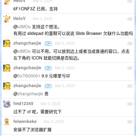
HeloV
Mar 3, 2025
57
6F1ONF3Z 已用，支持
HeloV
Mar 3, 2025
58
@
oIMOo
支持这个想法。
有用过 slidepad 的童鞋可以说说 Slide Browser 欠缺什么功能吗
zhangchaojie
Mar 3, 2025
OP
59
@
oIMOo
可以不用，可以放到边上或者当成普通的窗口，点击
左下角的 ICON 就能切换是否贴边。
zhangchaojie
Mar 3, 2025
OP
60
@
0x7f000001
9.9 元哪里亏🤣
zhangchaojie
Mar 3, 2025
OP
61
@
zhangchaojie
贵
fmd12345
Mar 3, 2025
62
过不了 cf 呢，需要研究下
feiwenkeke
Mar 3, 2025
63
安装不了浏览器扩展