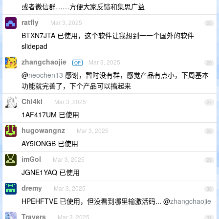
或者微信群……方便大家反馈和集思广益
ratfly
Mar 3, 2025
25
BTXN7JTA 已使用，这个软件让我想到一一个国外的软件
slidepad
zhangchaojie
Mar 3, 2025
OP
26
@
neochen13
感谢，暂时没有群，感觉产品有点小，下周基本
功能就完善了，下个产品可以搞起来
Chi4ki
Mar 3, 2025
27
1AF417UM 已使用
hugowangnz
Mar 3, 2025
28
AY5IONGB 已使用
imGol
Mar 3, 2025
29
JGNE1YAQ 已使用
dremy
Mar 3, 2025
30
HPEHFTVE 已使用，但没看到哪里输激活码... @
zhangchaojie
Travers
Mar 3, 2025
31