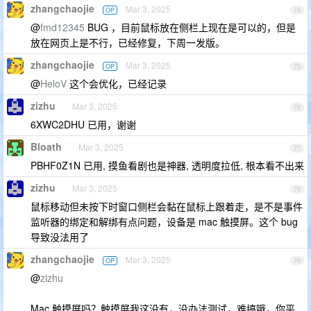
zhangchaojie
Mar 3, 2025
OP
74
@
fmd12345
BUG ，目前鼠标放在侧栏上现在是可以的，但是
放在网页上是不行，已经修复，下周一发版。
zhangchaojie
Mar 3, 2025
OP
75
@
HeloV
这个会优化，已经记录
zizhu
Mar 3, 2025
76
6XWC2DHU 已用，谢谢
Bloath
Mar 3, 2025
77
PBHF0Z1N 已用, 摸鱼看剧也是神器, 透明度拉低, 根本看不出来
zizhu
Mar 3, 2025
78
鼠标移动但未按下时窗口侧栏会黏在鼠标上跟着走，是不是事件
监听器的绑定和解绑有点问题，设备是 mac 触摸屏。这个 bug
导致没法用了
zhangchaojie
Mar 3, 2025
OP
79
@
zizhu
Mac 触摸屏吗？触摸屏我这没有，没办法测试，难搞哦，你平