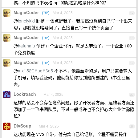
搞，不知道飞书表格 api 的频控策略是什么样的？
MagicCoder
Mar 4, 2025
OP
17
@
lonelykid
卧槽 一语点醒我了，我居然没想到自己写一个出来
😂，那我就没啥疑问了，直接自己写一个统计页面了
MagicCoder
Mar 4, 2025
OP
18
@
hafuhafu
创建 n 个企业也行，就是太麻烦了，一个企业 100
个免费额度
MagicCoder
Mar 4, 2025
OP
19
@
mxT52CRuqR6o5
不不不，他最丝滑的是，用户只需要输入
手机号，填写验证码，他就能给你拽到他所创建的飞书企业里
去。
Lockroach
Mar 4, 2025
20
这样的话会不会存在隐私问题，除了开发者方面、运维者方面还
添加了一个飞书团队层，不过一般或许也不会担心大企业泄露隐
私？
DivSoup
Mar 4, 2025
21
这功能现在 vivo 自带，付完款自己给记账，全程不需要操作