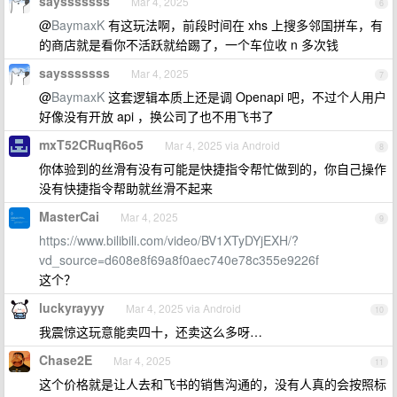
saysssssss
Mar 4, 2025
6
@
BaymaxK
有这玩法啊，前段时间在 xhs 上搜多邻国拼车，有
的商店就是看你不活跃就给踢了，一个车位收 n 多次钱
saysssssss
Mar 4, 2025
7
@
BaymaxK
这套逻辑本质上还是调 Openapi 吧，不过个人用户
好像没有开放 api ，换公司了也不用飞书了
mxT52CRuqR6o5
Mar 4, 2025 via Android
8
你体验到的丝滑有没有可能是快捷指令帮忙做到的，你自己操作
没有快捷指令帮助就丝滑不起来
MasterCai
Mar 4, 2025
9
https://www.bilibili.com/video/BV1XTyDYjEXH/?
vd_source=d608e8f69a8f0aec740e78c355e9226f
这个？
luckyrayyy
Mar 4, 2025 via Android
10
我震惊这玩意能卖四十，还卖这么多呀…
Chase2E
Mar 4, 2025
11
这个价格就是让人去和飞书的销售沟通的，没有人真的会按照标