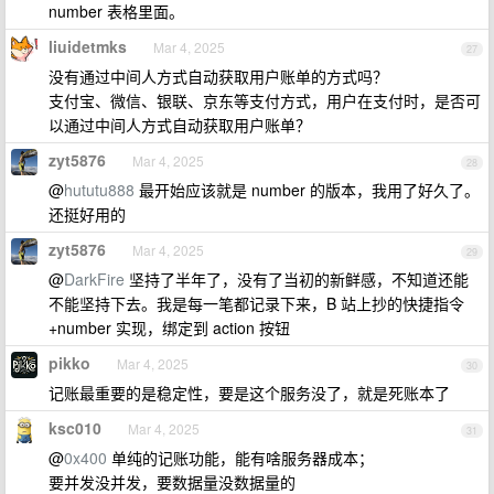
number 表格里面。
liuidetmks
Mar 4, 2025
27
没有通过中间人方式自动获取用户账单的方式吗？
支付宝、微信、银联、京东等支付方式，用户在支付时，是否可
以通过中间人方式自动获取用户账单？
zyt5876
Mar 4, 2025
28
@
hututu888
最开始应该就是 number 的版本，我用了好久了。
还挺好用的
zyt5876
Mar 4, 2025
29
@
DarkFire
坚持了半年了，没有了当初的新鲜感，不知道还能
不能坚持下去。我是每一笔都记录下来，B 站上抄的快捷指令
+number 实现，绑定到 action 按钮
pikko
Mar 4, 2025
30
记账最重要的是稳定性，要是这个服务没了，就是死账本了
ksc010
Mar 4, 2025
31
@
0x400
单纯的记账功能，能有啥服务器成本；
要并发没并发，要数据量没数据量的