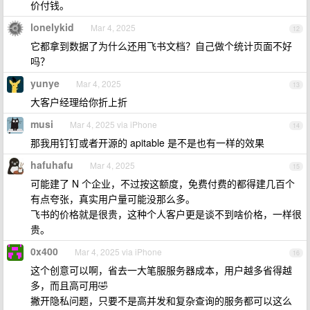
价付钱。
lonelykid
Mar 4, 2025
12
它都拿到数据了为什么还用飞书文档？自己做个统计页面不好
吗？
yunye
Mar 4, 2025
13
大客户经理给你折上折
musi
Mar 4, 2025 via iPhone
14
那我用钉钉或者开源的 apitable 是不是也有一样的效果
hafuhafu
Mar 4, 2025
15
可能建了 N 个企业，不过按这额度，免费付费的都得建几百个
有点夸张，真实用户量可能没那么多。
飞书的价格就是很贵，这种个人客户更是谈不到啥价格，一样很
贵。
0x400
Mar 4, 2025 via iPhone
16
这个创意可以啊，省去一大笔服服务器成本，用户越多省得越
多，而且高可用🤣
撇开隐私问题，只要不是高并发和复杂查询的服务都可以这么