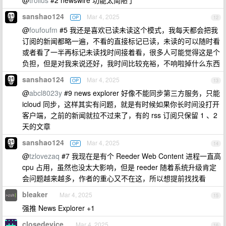
@
troilus
#2 newswire 功能太简陋了
sanshao124
Mar 4, 2025
OP
12
@
foufoufm
#5 我还是喜欢已读未读这个模式，我每天都会把我
订阅的新闻都略一遍，不看的直接标记已读，未读的可以随时看
或者看了一半再标记未读找时间接着看，很多人可能觉得这是个
负担，但是对我来说还好，我时间比较充裕，不响啦掉什么东西
sanshao124
Mar 4, 2025
OP
13
@
abcl8023y
#9 news explorer 好像不能同步第三方服务，只能
icloud 同步，这样其实有问题，就是有时候如果你长时间没打开
客户端，之前的新闻就拉不过来了，有的 rss 订阅只保留 1 、2
天的文章
sanshao124
Mar 4, 2025
OP
14
@
tzlovezaq
#7 我现在是有个 Reeder Web Content 进程一直高
cpu 占用，虽然也没太大影响，但是 reeder 随着系统升级肯定
会问题越来越多，作者的重心又不在这，所以想提前找找看
bleaker
Mar 4, 2025
15
强推 News Explorer +1
closedevice
Mar 4, 2025
16