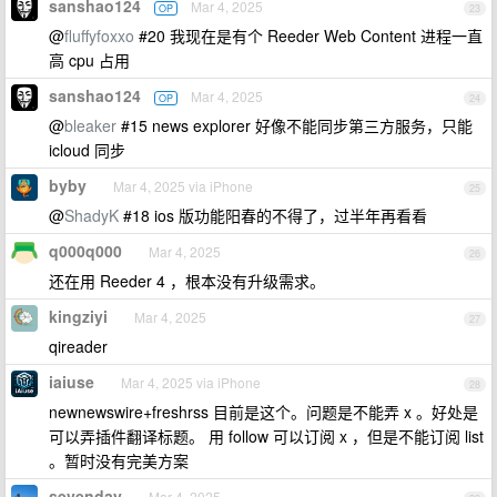
sanshao124
Mar 4, 2025
OP
23
@
fluffyfoxxo
#20 我现在是有个 Reeder Web Content 进程一直
高 cpu 占用
sanshao124
Mar 4, 2025
OP
24
@
bleaker
#15 news explorer 好像不能同步第三方服务，只能
icloud 同步
byby
Mar 4, 2025 via iPhone
25
@
ShadyK
#18 ios 版功能阳春的不得了，过半年再看看
q000q000
Mar 4, 2025
26
还在用 Reeder 4 ，根本没有升级需求。
kingziyi
Mar 4, 2025
27
qireader
iaiuse
Mar 4, 2025 via iPhone
28
newnewswire+freshrss 目前是这个。问题是不能弄 x 。好处是
可以弄插件翻译标题。 用 follow 可以订阅 x ，但是不能订阅 list
。暂时没有完美方案
sevenday
Mar 4, 2025