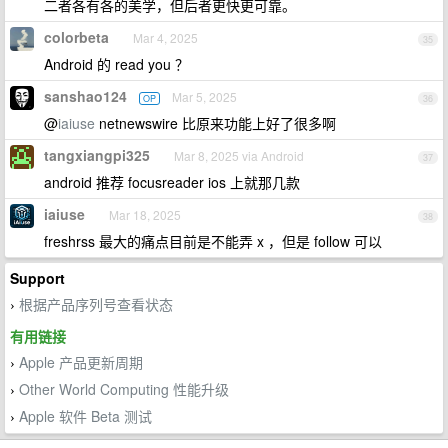
二者各有各的美学，但后者更快更可靠。
colorbeta
Mar 4, 2025
35
Android 的 read you ？
sanshao124
Mar 5, 2025
OP
36
@
iaiuse
netnewswire 比原来功能上好了很多啊
tangxiangpi325
Mar 8, 2025 via Android
37
android 推荐 focusreader ios 上就那几款
iaiuse
Mar 18, 2025
38
freshrss 最大的痛点目前是不能弄 x ，但是 follow 可以
Support
根据产品序列号查看状态
›
有用链接
Apple 产品更新周期
›
Other World Computing 性能升级
›
Apple 软件 Beta 测试
›