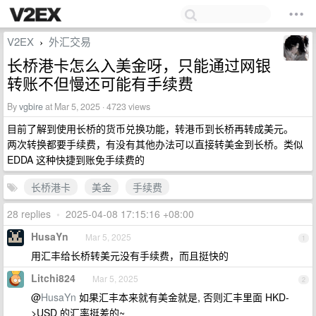
V2EX
外汇交易
›
长桥港卡怎么入美金呀，只能通过网银
转账不但慢还可能有手续费
By
vgbire
at Mar 5, 2025 · 4723 views
目前了解到使用长桥的货币兑换功能，转港币到长桥再转成美元。
两次转换都要手续费，有没有其他办法可以直接转美金到长桥。类似
EDDA 这种快捷到账免手续费的
长桥港卡
美金
手续费
28 replies
•
2025-04-08 17:15:16 +08:00
HusaYn
Mar 5, 2025
1
用汇丰给长桥转美元没有手续费，而且挺快的
Litchi824
Mar 5, 2025
2
@
HusaYn
如果汇丰本来就有美金就是, 否则汇丰里面 HKD-
>USD 的汇率挺差的~