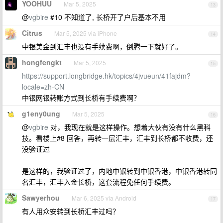
YOOHUU
Mar 5, 2025
13
@
vgbire
#10 不知道了, 长桥开了户后基本不用
Citrus
Mar 5, 2025 via iPhone
14
中银美金到汇丰也没有手续费啊，倒腾一下就好了。
hongfengkt
Mar 5, 2025
15
https://support.longbridge.hk/topics/4jvueun/41fajdm?
locale=zh-CN
中银网银转账方式到长桥有手续费啊？
g1eny0ung
Mar 5, 2025
16
@
vgbire
对，我现在就是这样操作。想着大伙有没有什么黑科
技。看楼上#8 回答，再转一层汇丰，汇丰到长桥都不收费，还
没验证过
是这样的，我验证过了，内地中银转到中银香港，中银香港转同
名汇丰，汇丰入金长桥，这套流程免任何手续费。
Sawyerhou
Mar 6, 2025 via Android
17
有人用众安转到长桥汇丰过吗？