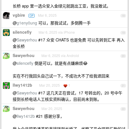
长桥 app 里一选众安入金绿元就跳出工亚，我没敢试。
vgbire
Mar 6, 2025
OP
18
@
g1eny0ung
可以，那我试试，多倒腾一手
silencefly
Mar 6, 2025 via iPhone
19
@
Sawyerhou
#17 众安 CHATS 也是免费 可以先转到汇丰 再入
金长桥
Sawyerhou
Mar 6, 2025 via Android
20
@
silencefly
倒是可以，就是有点嫌麻烦😂
实在不行我回头自己试一下，不成功大不了给我退回来
llwy1412b
Mar 20, 2025
1
21
@
Sawyerhou
#17 这几天正在尝试，17 号转出的，20 号中午
接到长桥电话人工核实资料确认，目前尚未到账。
Sawyerhou
Mar 20, 2025
22
@
llwy1412b
#21 感谢分享，
我上个月把盈透美股直接转到长桥了，省略了平仓提现汇款的过