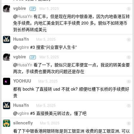
vgbire
Mar 5, 2025
OP
3
@
HusaYn
有汇丰，但是现在用的中银香港，因为内地香港互转
免手续费。内地汇美金到汇丰手续费 200 多。貌似不如转港币
到长桥再转成美元
HusaYn
Mar 5, 2025
4
@
vgbire
#3 搜索“兴业寰宇人生卡”
vgbire
Mar 5, 2025
OP
5
@
HusaYn
看了一下，貌似只是汇率便宜一点，我说的转美金要
两次，手续费也要两次的问题还是存在
YOOHUU
Mar 5, 2025
6
都有 bochk 了直接转 usd 不就 ok? 顺便吐槽下长桥的手续费好
贵
HusaYn
Mar 5, 2025
7
@
vgbire
#5 直接换美元转过去，懂了吧
silencefly
Mar 5, 2025
8
看了下中银香港网银转账是到工银亚洲 收费的是工银亚洲, 可以