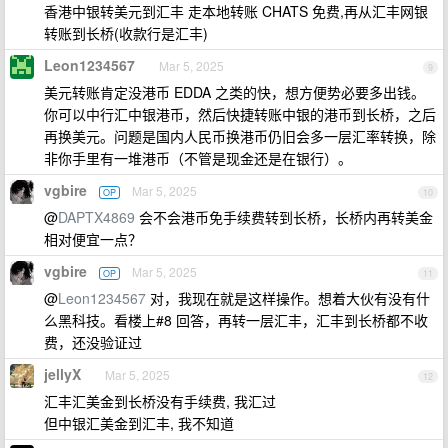
香港中银转美元到汇丰 走本地转账 CHATS 免费,再从汇丰网银
转账到长桥(收款行是汇丰)
Leon1234567
Mar 5, 2025
9
美元转账肯定没港币 EDDA 之类的快，想方便势必要多出钱。
你可以中行汇中银港币，然后快捷转账中银的港币到长桥，之后
再换美元。问题是国内人民币换港币仍旧会多一层汇率转换，除
非你手里有一堆港币（不管是现金还是在银行）。
vgbire
Mar 5, 2025
OP
10
@
DAPTX4869
会不会港币免手续费转到长桥，长桥内再转美金
相对便宜一点？
vgbire
Mar 5, 2025
OP
11
@
Leon1234567
对，我现在就是这样操作。想着大伙有没有什
么黑科技。看楼上#8 回答，再转一层汇丰，汇丰到长桥都不收
费，还没验证过
jellyX
Mar 5, 2025
12
汇丰汇美金到长桥没有手续费, 我汇过
但中银汇美金到汇丰, 我不知道