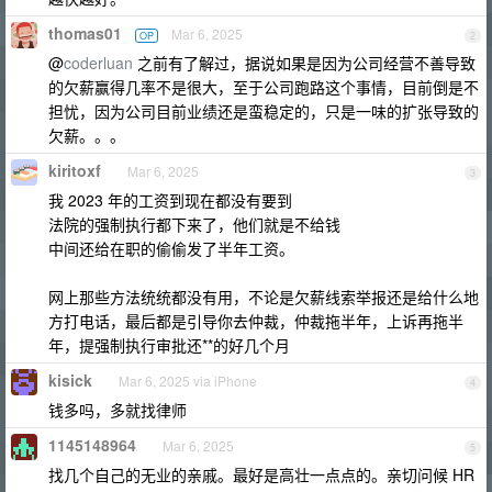
thomas01
Mar 6, 2025
OP
2
@
coderluan
之前有了解过，据说如果是因为公司经营不善导致
的欠薪赢得几率不是很大，至于公司跑路这个事情，目前倒是不
担忧，因为公司目前业绩还是蛮稳定的，只是一味的扩张导致的
欠薪。。。
kiritoxf
Mar 6, 2025
3
我 2023 年的工资到现在都没有要到
法院的强制执行都下来了，他们就是不给钱
中间还给在职的偷偷发了半年工资。
网上那些方法统统都没有用，不论是欠薪线索举报还是给什么地
方打电话，最后都是引导你去仲裁，仲裁拖半年，上诉再拖半
年，提强制执行审批还**的好几个月
kisick
Mar 6, 2025 via iPhone
4
钱多吗，多就找律师
1145148964
Mar 6, 2025
5
找几个自己的无业的亲戚。最好是高壮一点点的。亲切问候 HR