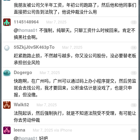
我朋友被公司欠半年工资，年初公司跑路了，然后他和他同事们
直接把公司告到法院了，他说仲裁没什么用
1145148964
Mar 7, 2025
13
@
thomas01
不强制，纯聊天。只聊工资什么时候回来。肯定不
搞黑社会啊。
5SZkjJ0vSK463pTo
Mar 7, 2025
14
赶紧跑路止损，不然越亏越多，你又没公司股份，没必要替老板
承担创业风险
Dogergo
Mar 7, 2025
15
快跑啊，在广州吗，广州可以通过码上办小程序提交，然后劳监
就会去找公司，我才要回来，公积金估计是没戏了，也是只申
报，但没缴。
Walk52
Mar 7, 2025
16
法院起诉，然后强制执行，就是不知道法院受不受理，有可能让
你去劳动仲裁
leena
Mar 7, 2025 via iPhone
17
@
thomas01
好吧