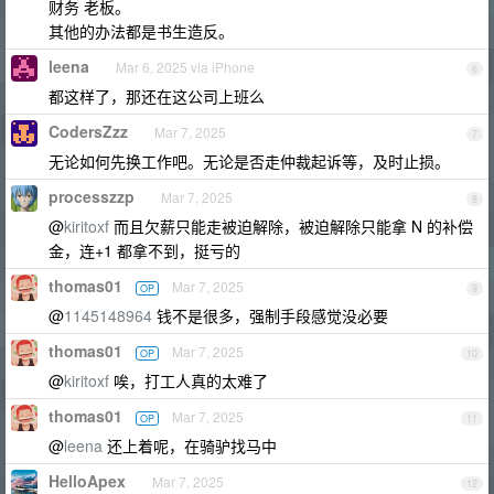
财务 老板。
其他的办法都是书生造反。
leena
Mar 6, 2025 via iPhone
6
都这样了，那还在这公司上班么
CodersZzz
Mar 7, 2025
7
无论如何先换工作吧。无论是否走仲裁起诉等，及时止损。
processzzp
Mar 7, 2025
8
@
kiritoxf
而且欠薪只能走被迫解除，被迫解除只能拿 N 的补偿
金，连+1 都拿不到，挺亏的
thomas01
Mar 7, 2025
OP
9
@
1145148964
钱不是很多，强制手段感觉没必要
thomas01
Mar 7, 2025
OP
10
@
kiritoxf
唉，打工人真的太难了
thomas01
Mar 7, 2025
OP
11
@
leena
还上着呢，在骑驴找马中
HelloApex
Mar 7, 2025
12