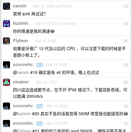
canxin
Mar 10, 2025 via iPhone
19
禁用 ipv6 再试试？
liuzimin
Mar 10, 2025 via Android
20
你的限速是我的满速😂
Flybear
Mar 10, 2025
21
如果是牙膏厂 12 代及以后的 CPU ，可以注意下载的时候是不
是跑小核上了。
ococnehc
Mar 10, 2025
OP
22
@
canxin
#19 确实是有 v6 的环境，晚上也试试
nivalxer
Mar 10, 2025
23
四川这边选成都节点，在不开 IPV6 情况下，下载双影奇境，可
以跑满 200mb/s
ococnehc
Mar 10, 2025
OP
24
@
liuzimin
#20 其实不急的话我觉得 500M 带宽我也能接受的😂
ococnehc
Mar 10, 2025
OP
25
@
Flybear
#21 用的的几年前的 amd 5600X ，硬件可能不是主