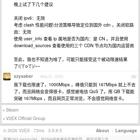
晚上试了下几个建议
关闭 ipv6：无效
考虑 clash 性能问题\分流策略导致定位到国外 cdn ，关闭软路
由：无效
使用 user_info 查看 ip 属地是否为国内：是 CN 。并且使用
download_sources 查看使用的三个 CDN 节点均为国内运营商
至此，我也不知道为啥了，可能只能接受这个被动限速结果
了/(ㄒoㄒ)/~~
xzysaber
May 21, 2025
39
我下载也限速了，1000Mbps ，峰值只能到 167Mbps 就上不去
了，而且网络会变得很卡，感觉被电信 QoS 了。用 QB 下载能
突破 167Mbps ，而且网页正常浏览，不会感觉网络变卡。
Steam
›
V2EX Official Group
›
© 2026 V2EX · 73ms · 3.9.8.5
About
·
Language
香港CN2,4H4G10M，月付69还有更多优惠机型，稳定运营三年。