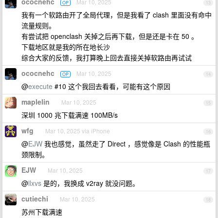
ococnehc
Mar 10, 2025
OP
13
我有一个软路由开了全局代理，但是我看了 clash 里面没有命中
流量规则。
有尝试把 openclash 关掉之后再下载，但是还是卡在 50 。
下载地区就是我的所在地长沙
综合大家的反馈，我打算晚上回去直接关掉软路由再试试
ococnehc
Mar 10, 2025
OP
14
@
execute
#10 这个我回去看看，可能有这个原因
maplelin
Mar 10, 2025
15
深圳 1000 兆下载满速 100MB/s
wfg
Mar 10, 2025 via iPhone
16
@
EJW
我也感觉，虽然走了 Direct ，感觉像是 Clash 的性能瓶
颈限制。
EJW
Mar 10, 2025
17
@
llxvs
是的，我换成 v2ray 就没问题。
cutiechi
Mar 10, 2025
18
苏州下载满速