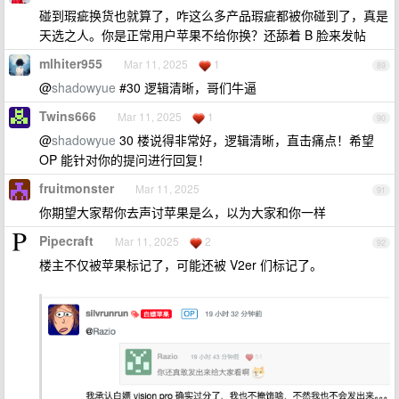
碰到瑕疵换货也就算了，咋这么多产品瑕疵都被你碰到了，真是
天选之人。你是正常用户苹果不给你换？还舔着 B 脸来发帖
mlhiter955
Mar 11, 2025
1
89
@
shadowyue
#30 逻辑清晰，哥们牛逼
Twins666
Mar 11, 2025
1
90
@
shadowyue
30 楼说得非常好，逻辑清晰，直击痛点！希望
OP 能针对你的提问进行回复！
fruitmonster
Mar 11, 2025
91
你期望大家帮你去声讨苹果是么，以为大家和你一样
Pipecraft
Mar 11, 2025
2
92
楼主不仅被苹果标记了，可能还被 V2er 们标记了。