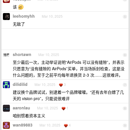
该
leehomyhh
Mar 10, 2025
5
无敌了
shortawn
Mar 10, 2025
6
至少最后一次，主动举证说明“AirPods 可以没有缝隙”，并表示
只愿意为“没有缝隙的 AirPods”买单，并当场拆封检查，这是没
什么问题的，至于之前平均每年退换货 2-3 次……这很难评。
dilidilid
Mar 10, 2025
3
7
建议换个品牌试试，别逮着一个品牌嚯嚯。“还有去年白嫖了几
天的 vision pro”，只能说很难评
aaronlau
Mar 10, 2025
1
8
咱别惯着资本主义
wan89883
Mar 10, 2025
4
9