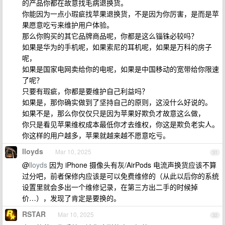
的产品你都在故意找毛病退换货。
你能因为一点小瑕疵找苹果退换货，不是因为你厉害，是而是苹
果愿意吃亏来维护用户体验。
那么你购买的其它品牌商品呢，你都是这么锱铢必较吗？
如果是华为的手机呢，如果索尼的耳机呢，如果是万科的房子
呢，
如果是国家电网卖给你的电呢，如果是中国移动的宽带给你限速
了呢？
只要有瑕疵，你都是要维护自己利益吗？
如果是，那你确实做到了坚持自己的原则，这没什么好说的。
如果不是，那么你仅仅只是因为苹果好欺负才故意这么做，
你只是看见苹果维权成本最低你才去维权，你这是欺负老实人。
你这样的用户越多，苹果就越来越不愿意吃亏。
lloyds
Mar 10, 2025
31
@
lloyds
因为 iPhone 摄像头有灰/AirPods 电流声换货应该不算
过分吧，前者保修内应该是可以免费维修的（从此以后你的系统
设置里就会多出一个维修记录，在第三方出二手的时候掉
价…），发现了肯定是要换的。
RSTAR
Mar 10, 2025
32