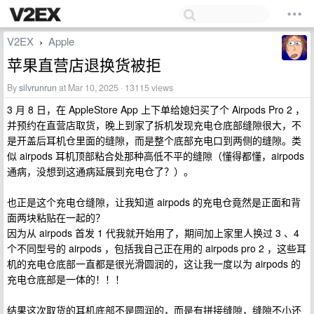
V2EX
Apple
›
苹果直营店退换货被拒
By
silvrunrun
at Mar 10, 2025 · 13115 views
3 月 8 日，在 AppleStore App 上下单给媳妇买了个 Airpods Pro 2 ，
并预约在直营店取货，晚上到家了拆机发现充电仓底部缝隙很大，不
是开盖后耳机仓里面的缝隙，而是整个底部充电口到两侧的缝隙。类
似 airpods 耳机顶部粘合处那种高低不平的缝隙（懂得都懂，airpods
通病，没想到这通病延展到充电仓了？）。
也正是这个充电仓缝隙，让我知道 airpods 的充电仓竟然是正面和背
面两块粘贴在一起的？
因为从 airpods 首发 1 代我就开始用了，期间加上家里人换过 3 、4
个不同型号的 airpods ，包括我自己正在用的 airpods pro 2 ，这些耳
机的充电仓底部一直都是很光滑圆润的，这让我一度以为 airpods 的
充电仓底部是一体的！！！
结果这次取货的耳机底部不是圆润的，而是有拼接缝隙，缝隙不小还