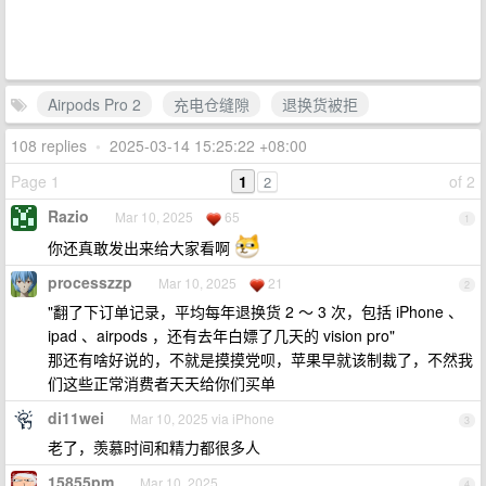
Airpods Pro 2
充电仓缝隙
退换货被拒
108 replies
•
2025-03-14 15:25:22 +08:00
Page 1
1
of 2
2
Razio
Mar 10, 2025
65
1
你还真敢发出来给大家看啊
processzzp
Mar 10, 2025
21
2
"翻了下订单记录，平均每年退换货 2 ～ 3 次，包括 iPhone 、
ipad 、airpods ，还有去年白嫖了几天的 vision pro"
那还有啥好说的，不就是摸摸党呗，苹果早就该制裁了，不然我
们这些正常消费者天天给你们买单
di11wei
Mar 10, 2025 via iPhone
3
老了，羡慕时间和精力都很多人
15855pm
Mar 10, 2025
4