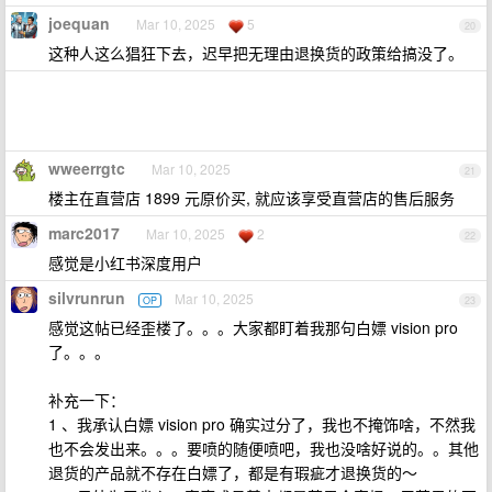
joequan
Mar 10, 2025
5
20
这种人这么猖狂下去，迟早把无理由退换货的政策给搞没了。
wweerrgtc
Mar 10, 2025
21
楼主在直营店 1899 元原价买, 就应该享受直营店的售后服务
marc2017
Mar 10, 2025
2
22
感觉是小红书深度用户
silvrunrun
Mar 10, 2025
OP
23
感觉这帖已经歪楼了。。。大家都盯着我那句白嫖 vision pro
了。。。
补充一下：
1 、我承认白嫖 vision pro 确实过分了，我也不掩饰啥，不然我
也不会发出来。。。要喷的随便喷吧，我也没啥好说的。。其他
退货的产品就不存在白嫖了，都是有瑕疵才退换货的～