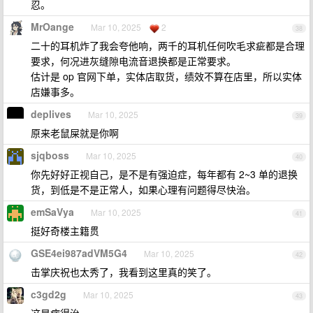
忍。
MrOange
Mar 10, 2025
2
38
二十的耳机炸了我会夸他响，两千的耳机任何吹毛求疵都是合理
要求，何况进灰缝隙电流音退换都是正常要求。
估计是 op 官网下单，实体店取货，绩效不算在店里，所以实体
店嫌事多。
deplives
Mar 10, 2025
39
原来老鼠屎就是你啊
sjqboss
Mar 10, 2025
40
你先好好正视自己，是不是有强迫症，每年都有 2~3 单的退换
货，到低是不是正常人，如果心理有问题得尽快治。
emSaVya
Mar 10, 2025
41
挺好奇楼主籍贯
GSE4ei987adVM5G4
Mar 10, 2025
42
击掌庆祝也太秀了，我看到这里真的笑了。
c3gd2g
Mar 10, 2025
43