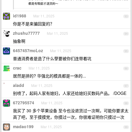
id1988
Mar 11, 2025
93
你是不是来骗回复的？
zhushu77777
Mar 11, 2025
94
抽象啊
6457457moLoz
Mar 11, 2025
95
普通消费者是造了什么孽要被你们连带着坑
crac
Mar 11, 2025
96
居然是拼的? 华强北的模具都是一体的...
aladd
Mar 11, 2025
97
别喷了，起码人家有媳妇，人家还给媳妇买数码产品。 /DOGE
672795574
Mar 11, 2025
98
我买了 30 多个苹果设备 至今也没退货过一次啊，可能你要求太
高了吧，至于摸摸党，你摸过一次，你很难证明你只摸过一次
madao199
Mar 11, 2025
99