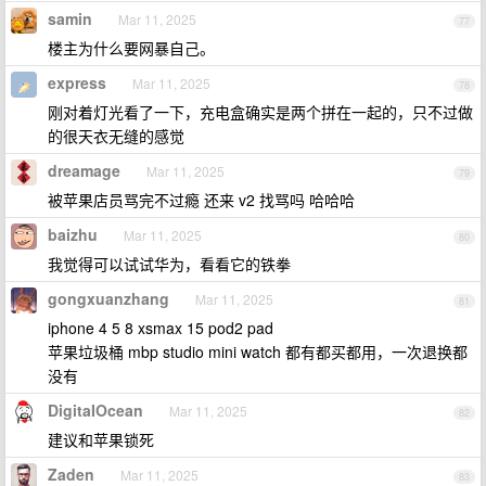
samin
Mar 11, 2025
77
楼主为什么要网暴自己。
express
Mar 11, 2025
78
刚对着灯光看了一下，充电盒确实是两个拼在一起的，只不过做
的很天衣无缝的感觉
dreamage
Mar 11, 2025
79
被苹果店员骂完不过瘾 还来 v2 找骂吗 哈哈哈
baizhu
Mar 11, 2025
80
我觉得可以试试华为，看看它的铁拳
gongxuanzhang
Mar 11, 2025
81
iphone 4 5 8 xsmax 15 pod2 pad
苹果垃圾桶 mbp studio mini watch 都有都买都用，一次退换都
没有
DigitaIOcean
Mar 11, 2025
82
建议和苹果锁死
Zaden
Mar 11, 2025
83