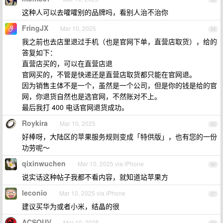
这种人可以去嚯嚯别的品牌吗，看别人治不治你
FringJX
Mar 10, 2025
54
我之前也去店里退过手机（也是官网下单，直营店取货），给的
答复如下：
直营店买的，可以在直营店退
官网买的，不管是快递还是直营店取货都只能在官网退。
因为销售主体不是一个，虽然是一个公司，但是你的钱是给的官
网，你退货自然也是选官网，不然账对不上。
最后我打 400 电话官网退货成功。
Roykira
Mar 10, 2025
55
好棒呀，大陆区的苹果服务规则变成「特供版」，也有您的一份
功劳呢～
qixinwuchen
Mar 10, 2025 via iPhone
56
说实话这种帖子我都不看内容，就知道站苹果方
leconio
Mar 10, 2025 via iPhone
57
建议买华为或者小米，结晶的很
ACSOUV
Mar 10, 2025