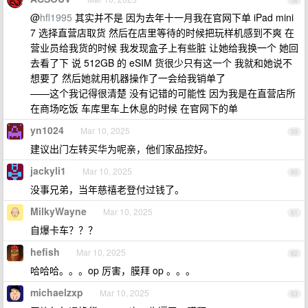
58
@
hfl1995
其实并不是 因为去年十一月我在官网下单 iPad mini
7 选择直营店取货 然后在店里等待的时候把玩样机感到不爽 在
营业员给我货的时候 我发现盒子上有些脏 让她给我换一个 她回
去看了下 说 512GB 的 eSIM 货很少只有这一个 我就和她说不
想要了 然后她就用机器操作了一会给我销单了
——这个我记得很清楚 没有记错的可能性 因为我是在直营店所
在商场吃饭 车库里车上休息的时候 在官网下的单
yn1024
Mar 10, 2025
59
建议出门左转买华为呢亲，他们家品控好。
jackyli1
Mar 10, 2025
60
没事兄弟，当年慈禧老登付过钱了。
MilkyWayne
Mar 10, 2025
61
自爆卡车？？？
hefish
Mar 10, 2025
62
哈哈哈。。。op 厉害，膜拜 op 。。。
michaelzxp
Mar 10, 2025
63