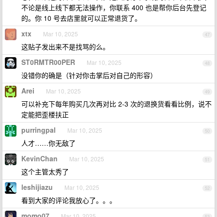
不论是线上线下都无法操作，你联系 400 也是帮你后台先登记
的。你 10 号去店里就可以正常退货了。
xtx
Mar 10, 2025
47
这贴子发出来不是找骂的么。
ST0RMTR00PER
Mar 10, 2025
48
没错你的确是（针对你击掌后对自己的形容）
Arei
Mar 10, 2025
49
可以补充下每年购买几次再对比 2-3 次的退换货看看比例，说不
定能把歪楼扶正
purringpal
Mar 10, 2025
50
人才……你无敌了
KevinChan
Mar 10, 2025
51
这个主管太秀了
leshijiazu
Mar 10, 2025
52
看到大家的评论我放心了。。。
momo07
Mar 10, 2025
53