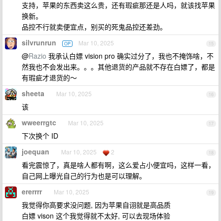
支持，苹果的东西卖这么贵，还有瑕疵那还是人吗，就该找苹果
换新。
品控不行就卖便宜点，别买的死鬼品控还差劲。
silvrunrun
Mar 10, 2025
OP
15
@
Razio
我承认白嫖 vision pro 确实过分了，我也不掩饰啥，不
然我也不会发出来。。。其他退货的产品就不存在白嫖了，都是
有瑕疵才退货的～
sheeta
Mar 10, 2025
16
该
wweerrgtc
Mar 10, 2025
17
下次换个 ID
joequan
Mar 10, 2025
2
18
看完震惊了，真是啥人都有啊，这么爱占小便宜吗，这样一看，
自己网上曝光自己的行为也是可以理解。
ererrrr
Mar 10, 2025
19
我觉得你高要求没问题, 因为苹果自诩就是高品质
白嫖 vison 这个我觉得就不太好, 可以去现场体验