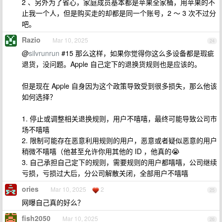
2 、另外为了省心，家庭成员基本都是苹果全家桶，用苹果的不
止我一个人，但是购买走的却都是同一个账号，2 ～ 3 次不过分
吧。
Razio
Mar 10, 2025
24
@
silvrunrun
#15 那么这样，如果你觉得你这么多设备都是瑕疵
退货，没问题。Apple 自己定下的退换货规则也是应该的。
但是现在 Apple 自身因为这个政策导致受到很多损失，那么他该
如何选择？
1. 停止或调整相关退换规则，用户不嘻嘻，最终可能导致公司市
场不嘻嘻
2. 限制可能存在恶意利用规则的用户，恶意或者疑似恶意的用户
稍微不嘻嘻（他甚至允许你用其他的 ID ，他真的😭
3. 自己承担自己定下的规则，需要规则的用户都嘻嘻，公司继续
亏损，亏损过大后，分公司解散关闭，全部用户不嘻嘻
ories
Mar 10, 2025
2
25
网曝自己真的好么？
fish2050
Mar 10, 2025
26