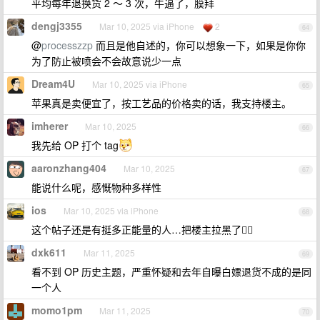
平均每年退换货 2 ～ 3 次，牛逼了，膜拜
dengj3355
Mar 10, 2025 via iPhone
2
64
@
processzzp
而且是他自述的，你可以想象一下，如果是你你
为了防止被喷会不会故意说少一点
Dream4U
Mar 10, 2025 via iPhone
65
苹果真是卖便宜了，按工艺品的价格卖的话，我支持楼主。
imherer
Mar 10, 2025
66
我先给 OP 打个 tag
aaronzhang404
Mar 10, 2025
67
能说什么呢，感慨物种多样性
ios
Mar 10, 2025 via iPhone
68
这个帖子还是有挺多正能量的人…把楼主拉黑了🤦‍♂️
dxk611
Mar 11, 2025
69
看不到 OP 历史主题，严重怀疑和去年自曝白嫖退货不成的是同
一个人
momo1pm
Mar 11, 2025
70