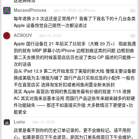
这是病得治
MacsedProtoss
Mar 10, 2025 via iPhone
44
每年退换 2-3 次这还是正常用户？我看了下我名下的十几台各类
Apple 设备惊觉自己居然一次都没退过
ACSOUV
Mar 10, 2025
45
Apple 国行设备在 21 年前买了比较多（大概 20 万+） 瑕疵我遇
到的就有 MBP 屏幕小坑/iPhone 边框划痕这类的问题 边框划痕
第二天去换货的时候直营店店员也说了类似 OP 描述的只能换一
次的话语
自从 iPad 12.9 第二代开始发现了美版的新大陆 慢慢主要设备都
换成美版为主/港版为辅了 国行产品只买些应急的小配件 一般也
不在直营店买 选择淘宝折扣或者闲鱼闲置全新未拆封
其实 Apple 直营店/官网的售后服务最有价值的就是 7/15 退换
AC 其实对我来说基本没用 而国行产品这些年来越来越多的软硬
件功能缺失 —— 那还不如直接买外版 大多数情况下更便宜+功
能更全
Lutto
Mar 10, 2025
46
店里是看不到你的历史订单记录的，更不会做标记。请不用担
心，如果是周日下午去退货，是因为订单系统周日下午会维护，