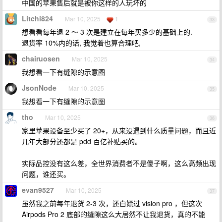
中国的苹果售后就是被你这样的人玩坏的
Litchi824
Mar 10, 2025
1
33
想看看每年退 2 ～ 3 次是建立在每年买多少的基础上的.
退货率 10%内的话, 我觉着也算合理吧,
chairuosen
Mar 10, 2025
34
我想看一下有缝隙的示意图
JsonNode
Mar 10, 2025
35
我想看一下有缝隙的示意图
tho
Mar 10, 2025
36
家里苹果设备至少买了 20+，从来没遇到什么质量问题，而且近
几年大部分还都是 pdd 百亿补贴买的。
实际品控没有这么差，全世界消费者不是傻子啊，这么高频出现
问题，谁还买。
evan9527
Mar 10, 2025
37
虽然我之前每年退货 2-3 次，还白嫖过 vision pro ，但这次
Airpods Pro 2 底部的缝隙这么大居然不让我退货，真的不能