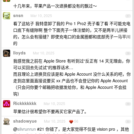
十几年来，苹果产品一次退换都没有的飘过～
snsn
Mar 10, 2025
27
看了这帖子 我特意卸了我的 Pro 1 Pro2 壳子看了看 不可能充电
口底下有缝隙啊 整个下面壳子一体注塑的，又不是两半儿拼接
的，怎么会有接缝？即使充电口的金属圈都和底部壳子一马平川
的
lloyds
Mar 10, 2025
28
我感觉我之前在 Apple Store 有听到过“反正有 14 天无理由，你
可以买回去先试试”的推荐话术…
而且理论上退换货应该是和 Apple Account 没什么关系的吧，你
走到店里面直接说要买 xx 产品也不会登记你的 Apple Account
（只会问你要个邮箱把收据发给你，和 Apple Account 不会挂
钩）
Rickkkkkkk
Mar 10, 2025
29
苹果估计很希望你不要再买它家产品了。
shadowyue
Mar 10, 2025
56
30
@
silvrunrun
#21 你错了，是大家觉得不仅是 vision pro ，其他