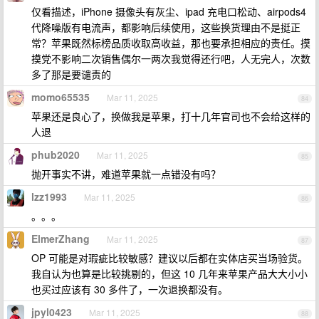
仅看描述，iPhone 摄像头有灰尘、ipad 充电口松动、airpods4
代降噪版有电流声，都影响后续使用，这些换货理由不是挺正
常？苹果既然标榜品质收取高收益，那也要承担相应的责任。摸
摸党不影响二次销售偶尔一两次我觉得还行吧，人无完人，次数
多了那是要谴责的
momo65535
Mar 11, 2025
84
苹果还是良心了，换做我是苹果，打十几年官司也不会给这样的
人退
phub2020
Mar 11, 2025
85
抛开事实不讲，难道苹果就一点错没有吗？
lzz1993
Mar 11, 2025
86
。。。
ElmerZhang
Mar 11, 2025
87
OP 可能是对瑕疵比较敏感？建议以后都在实体店买当场验货。
我自认为也算是比较挑剔的，但这 10 几年来苹果产品大大小小
也买过应该有 30 多件了，一次退换都没有。
jpyl0423
Mar 11, 2025
88