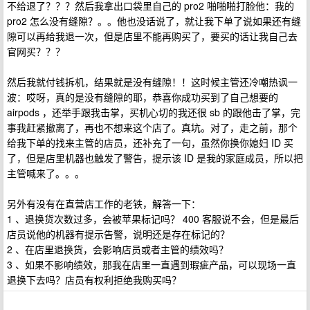
不给退了？？？然后我拿出口袋里自己的 pro2 啪啪啪打脸他：我的
pro2 怎么没有缝隙？。。他也没话说了，就让我下单了说如果还有缝
隙可以再给我退一次，但是店里不能再购买了，要买的话让我自己去
官网买？？？
然后我就付钱拆机，结果就是没有缝隙！！这时候主管还冷嘲热讽一
波：哎呀，真的是没有缝隙的耶，恭喜你成功买到了自己想要的
airpods ，还举手跟我击掌，买机心切的我还很 sb 的跟他击了掌，完
事我赶紧撤离了，再也不想来这个店了。真坑。对了，走之前，那个
给我下单的找来主管的店员，还补充了一句，虽然你换你媳妇 ID 买
了，但是店里机器也触发了警告，提示该 ID 是我的家庭成员，所以把
主管喊来了。。。
另外有没有在直营店工作的老铁，解答一下：
1 、退换货次数过多，会被苹果标记吗？ 400 客服说不会，但是最后
店员说他的机器有提示告警，说明还是存在标记的？
2 、在店里退换货，会影响店员或者主管的绩效吗？
3 、如果不影响绩效，那我在店里一直遇到瑕疵产品，可以现场一直
退换下去吗？店员有权利拒绝我购买吗？