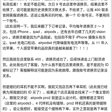
有高低差！！肯定不能忍啊。次日 9 号去店里申请换货，结果店里不
给换了，说可能是我历史退换货次数太多，不给退了，让我 400 联系
官网客服退换货。还说让我再买的时候，换一个 ID 账号买，不要用同
一个账号。
（此处说明一下，我后来翻了下订单记录，平均每年退换货 2 ～ 3
次，包括 iPhone 、ipad 、airpods ，还有去年白嫖了几天的 vision
pro 。退换货都是因为产品瑕疵，包括但不限于 iPhone 摄像头有灰
尘、ipad 充电口松动、airpods4 代降噪版有电流声等等。从 11 年入
坑苹果，个人感受苹果的品控真的是越来越差了！！！）
然后我就在店里联系 400 ，退换货成功了，后续快递会上门取货退
货。此处我也问了客服，为什么我不能在店里退换货，是不是因为 ID
被标记了？客服解释说可能是因为系统故障，跟我账号退换货记录没
关系。
但是媳妇的耳机不能不买啊，我就又找店员再下单耳机（此处我已经
换为用我媳妇的 ID 买了），结果这个店员直接去找来了一个像主管的
人，跟我交涉说：airpods pro2 就是这么设计的，缝隙都是正常的
（店里的 airpods3 、4 代样机没有缝隙，pro2 样机还真的是带缝隙
的）。说让我想好，能接受这个缝隙再下单，言外之意就是再下单就