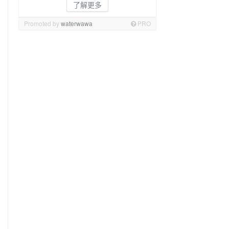
了解更多
Promoted by
waterwawa
PRO