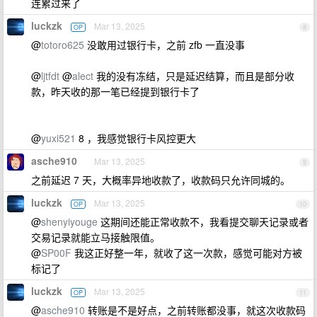
连累过来了
luckzk
Mar 13, 2025
OP
8
@
totoro625
没敢用过银行卡，之前 zfb 一直没事
@
ljtfdt
@
alect
我的没有冻结，只是延迟结算，而且是部分收
款，昨天收的那一笔已经提到银行卡了
@
yuxi521
8 ，我感觉银行卡风控更大
asche910
Mar 13, 2025
9
之前延迟 7 天，大概率异地收款了，收款码只允许同城的。
luckzk
Mar 13, 2025
OP
10
@
shenyiyouge
这期间还能正常收款不，我看提交聊天记录或者
交易记录就能立马接触限值。
@
SP00F
我这正好整一年，就收了这一次款，感觉可能对方被
标记了
luckzk
Mar 13, 2025
OP
11
@
asche910
转账是不是好点，之前转账都没事，就这次收款码