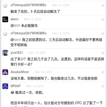
cF06myaQ57WHKMBv
Mar 13, 2025
2
触发了风控，3 天后就自动解冻了
alect
Mar 13, 2025
3
@
ljtfdt
未必能解冻
cF06myaQ57WHKMBv
Mar 13, 2025
4
@
alect
我之前就遇到过，三天后自动解冻，中途最好不要再接
受不明转账
yuxi521
Mar 13, 2025
5
出了多少？我之前几千出了几次。没遇到。这样的话是不是选择
银行卡好一点？
AsukaShen
Mar 13, 2025
6
没啥大事，到期就解除了，我也触发过几次，不过我是收款
SP00F
Mar 13, 2025
7
😂 触发过一次，收款。
而且半年间只出一人，估计是对方号跟别的 OTC 过了脏了一下