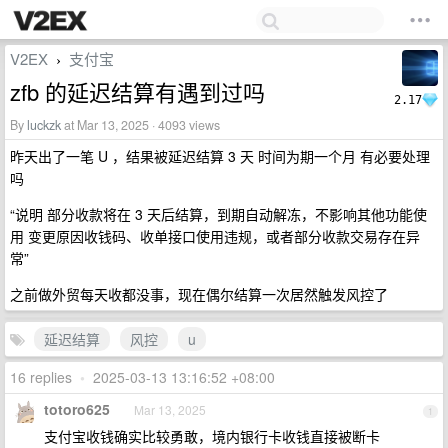
V2EX
支付宝
›
zfb 的延迟结算有遇到过吗
2.17
By
luckzk
at Mar 13, 2025 · 4093 views
昨天出了一笔 U ，结果被延迟结算 3 天 时间为期一个月 有必要处理
吗
“说明 部分收款将在 3 天后结算，到期自动解冻，不影响其他功能使
用 变更原因收钱码、收单接口使用违规，或者部分收款交易存在异
常”
之前做外贸每天收都没事，现在偶尔结算一次居然触发风控了
延迟结算
风控
u
16 replies
•
2025-03-13 13:16:52 +08:00
totoro625
Mar 13, 2025
1
支付宝收钱确实比较勇敢，境内银行卡收钱直接被断卡