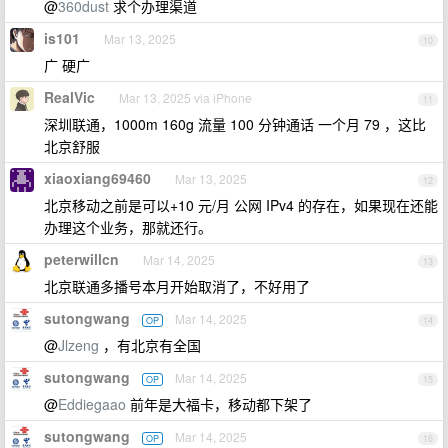
@
360dust
求个办理渠道
is101
Mar 13, 2025
10
广 硬广
RealVic
Mar 13, 2025 via iPhone
11
深圳联通，1000m 160g 流量 100 分钟通话 一个月 79 ，这比
北京舒服
xiaoxiang69460
Mar 13, 2025
12
北京移动之前是可以+10 元/月 公网 IPv4 的存在，如果现在还能
办理这个业务，那就还行。
peterwillcn
Mar 14, 2025
13
北京联通多播号本月开始取消了，不好用了
sutongwang
Mar 14, 2025
OP
14
@
Jlzeng
，有北京有全国
sutongwang
Mar 14, 2025
OP
15
@
Eddiegaao
前年是大福卡，移动都下架了
sutongwang
Mar 14, 2025
OP
16