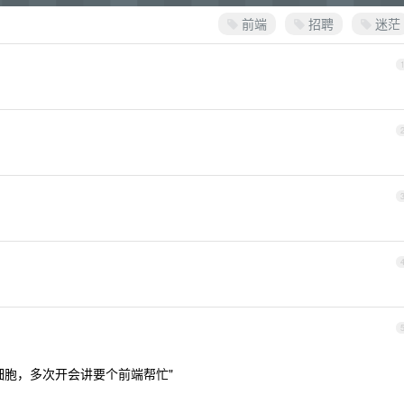
前端
招聘
迷茫
细胞，多次开会讲要个前端帮忙"
。