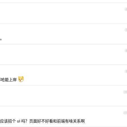
。
够呛能上岸
1
1
该招个 ui 吗？页面好不好看和前端有啥关系啊