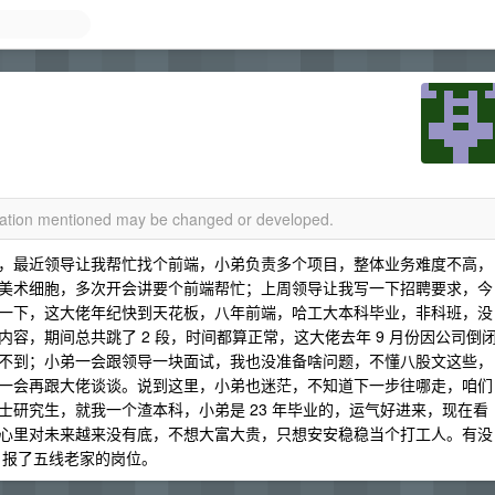
rmation mentioned may be changed or developed.
，最近领导让我帮忙找个前端，小弟负责多个项目，整体业务难度不高，
美术细胞，多次开会讲要个前端帮忙；上周领导让我写一下招聘要求，今
一下，这大佬年纪快到天花板，八年前端，哈工大本科毕业，非科班，没
容，期间总共跳了 2 段，时间都算正常，这大佬去年 9 月份因公司倒
不到；小弟一会跟领导一块面试，我也没准备啥问题，不懂八股文这些，
一会再跟大佬谈谈。说到这里，小弟也迷茫，不知道下一步往哪走，咱们
研究生，就我一个渣本科，小弟是 23 年毕业的，运气好进来，现在看
心里对未来越来没有底，不想大富大贵，只想安安稳稳当个打工人。有没
考，报了五线老家的岗位。