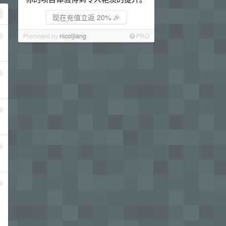
现在充值立返 20% 🎉
Promoted by
nicoljiang
PRO
1
2
3
4
5