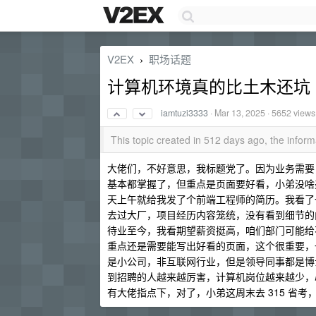
V2EX
职场话题
›
计算机环境真的比土木还坑
iamtuzi3333
·
Mar 13, 2025
· 5652 views
This topic created in 512 days ago, the info
大佬们，不好意思，我标题党了。因为业务需要
基本都掌握了，但重点是页面要好看，小弟没啥
天上午就给我发了个前端工程师的简历。我看了
去过大厂，项目经历内容笼统，没有看到细节的内
待业至今，我看期望薪资挺高，咱们部门可能给
重点还是需要能写出好看的页面，这个很重要，
是小公司，非互联网行业，但是领导同事都是博士
到招聘的人越来越厉害，计算机岗位越来越少，
有大佬指点下，对了，小弟这周末去 315 省