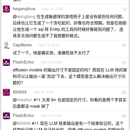
heganghua
Mar 14, 2025
9
@
wangjiang
在生成躲避球的游戏例子上是没有碰到任何问题，
后续也让它生成了一个贪吃蛇的，好像也符合预期。但是在刚刚
让他生成一个 sql 转 Entity 的工具的时候好像碰到问题了， 连
续多次询问都生成不了我想要的格式。
CapNemo
Mar 14, 2025
10
试了一下，快是确实快，准确性就不太行了
FlashEcho
Mar 14, 2025
11
diffusion models 的输出尺寸不是固定的吗？而现在 LLM 用的架
构可以让输出一直“流动”下去，这个模型是怎么解决输出尺寸问
题的？
565656
Mar 14, 2025
12
@
chesha1
#11 大哥 llm 也是固定的尺寸，你看的是两个字其实
后面都没 mask 掉了
FlashEcho
Mar 14, 2025
13
@
565656
#11 现在 LLM 结束输出是有一个结束标记的，这个
结束标记是 LLM 自己给出的，但是 diffusion models 的输出尺