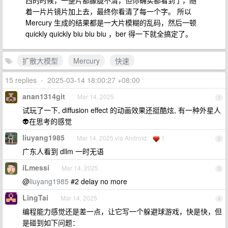
西的时候，一整片都朦胧不清，但你确实都看到了，随
着一片片镜片加上去，最终你看清了每一个字。 所以
Mercury 生成的结果都是一大片模糊的乱码，然后一顿
quickly quickly biu biu biu ，ber 得一下就全搞定了。
扩散大模型
Mercury
快速
15 replies
•
2025-03-14 18:00:27 +08:00
anan1314git
Mar 14, 2025
1
试玩了一下, diffusion effect 的动画效果还挺酷炫, 有一种外星人
👽在思考的感觉
liuyang1985
Mar 14, 2025 via Android
1
2
广东人看到 dllm 一时无语
iLmessi
Mar 14, 2025
3
@
liuyang1985
#2 delay no more
LingTai
Mar 14, 2025
4
编程能力感觉还是差一点，让它写一个躲避球游戏，快是快，但
是碰到如下问题：