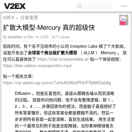
V2EX
分享发现
›
扩散大模型-Mercury 真的超级快
By
shewhen
at Mar 14, 2025 · 3477 views
前段时间，有个名不见经传的小公司 Inception Labs 搞了个大新闻，
说是开发出了
全球首个商业级扩散大模型
（ dLLM ） Mercury 。 现
在可以直接体验了
https://chat.inceptionlabs.ai/
贴一个体验视频：
https://files.catbox.moe/qevn9m.mp4
贴一个相关文章：
https://mp.weixin.qq.com/s/T4HuN3Wy0PHUFRjW6Ds6Ag
Diffusion ，则是反直觉的，直接从模糊去噪从而到清晰
的过程。 就是你问他问题，他不会有整理逻辑，按 1 、
2 、3 、4 ……步骤回答你的想法，而是脑子直接想好了
所有答案雏形，但这些答案全都是模糊不清的，然后一
步步把所有答案一起变清晰，直到生成结果。 用生活里
的一个最常见的例子就是去配眼镜，当你拿掉眼镜看东