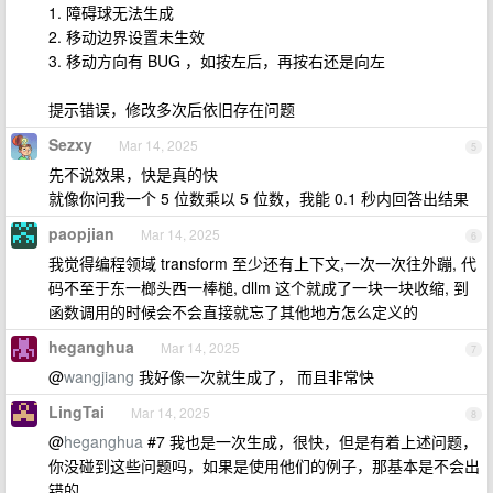
1. 障碍球无法生成
2. 移动边界设置未生效
3. 移动方向有 BUG ，如按左后，再按右还是向左
提示错误，修改多次后依旧存在问题
Sezxy
Mar 14, 2025
5
先不说效果，快是真的快
就像你问我一个 5 位数乘以 5 位数，我能 0.1 秒内回答出结果
paopjian
Mar 14, 2025
6
我觉得编程领域 transform 至少还有上下文,一次一次往外蹦, 代
码不至于东一榔头西一棒槌, dllm 这个就成了一块一块收缩, 到
函数调用的时候会不会直接就忘了其他地方怎么定义的
heganghua
Mar 14, 2025
7
@
wangjiang
我好像一次就生成了， 而且非常快
LingTai
Mar 14, 2025
8
@
heganghua
#7 我也是一次生成，很快，但是有着上述问题，
你没碰到这些问题吗，如果是使用他们的例子，那基本是不会出
错的