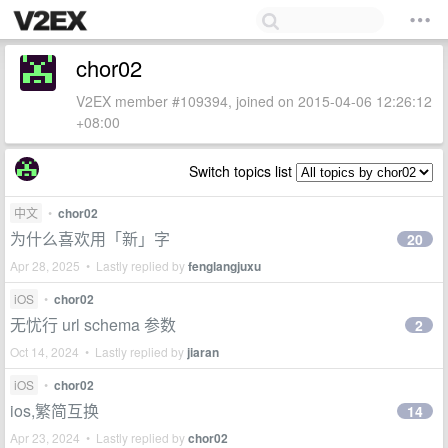
chor02
V2EX member #109394, joined on 2015-04-06 12:26:12
+08:00
Switch topics list
中文
•
chor02
为什么喜欢用「新」字
20
Apr 28, 2025 • Lastly replied by
fenglangjuxu
iOS
•
chor02
无忧行 url schema 参数
2
Oct 14, 2024 • Lastly replied by
jiaran
iOS
•
chor02
ios,繁简互换
14
Apr 23, 2024 • Lastly replied by
chor02