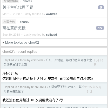
宽带症候群
•
chor02
关于主机代理问题
5
Mar 10, 2020 • Lastly replied by
wwbfred
水深火热
•
chor02
現在買房怎樣
15
Sep 30, 2018 • Lastly replied by
solitudd
More topics by chor02
»
chor02's recent replies
Replied to a topic by voidnode
广东广州地区，移动的宽带到晚上之
1 月 15
›
日
后就无法科学上网
座标: 广东
这段时间也是移动晚上访问 cf 非常慢, 直到凌晨两三点才恢复
Replied to a topic by 857681664
X 貌似要下线 Grok API 每个
2025 年 5 月
›
13 日
月的免费额度了
我还没有使用超过 10 次调用就没有了吗!