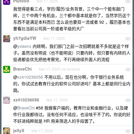
Plutooo
Mar 17, 2025
56
我觉得是看三点，学历/履历/业务背景，三个中一个能有敲门
砖，三个中两个有机会，三个都中基本就是你了，当然学历这个
东西不是满足本科而已 怎么说也要双一流或者 92 ，履历基本也
要看比当前公司高一阶或者平级的大厂
yh7gdiaYW
Mar 17, 2025
57
@
yxisenx
内转啊，我们部门之前一次招聘就差不多就是这个样
子。虽然没有明说（也不能明说）只要内转，但只要有内转的人
投递都会优先把他考察完，不行再继续外面人的流程
BraveChi
Mar 17, 2025 via Android
58
@
xz410236056
不用以后，现在也分啊，你干银行业务系统
的，你试试去教育行业的软件公司好进吗？基本上都是同行业内
跳。
xz410236056
Mar 17, 2025
59
@
BraveChi
#58 我做客户端的，教育行业和金融行业，以及硬
件行业我都待过。没有任何不适应，也没啥干不了的。你说的好
不好进纯粹就是 HR 用来筛选人的手段罢了。
jellyX
Mar 17, 2025
60