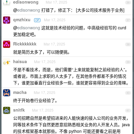
edisonwong
Mar 17, 2025
36
@
edisonwong
打错了，修正下： [大多公司技术服务于业务]
qmzhixu
Mar 17, 2025
OP
37
@
edisonwong
这就是技术经验的问题，中高级经验写的 curd
更加稳定吧。
Rickkkkkkk
Mar 17, 2025
38
就是简历太多了，可以随便挑。
haisua
Mar 17, 2025
39
不是不看技术，而是，他们需要“上来就能复制之前经验的人”。
或者说，市面上求职的人太多了，在其他条件都差不多的情况
下，谁更加垂直行业经验多一些，谁就更容易得到企业的青睐。
macha
Mar 17, 2025
40
终于开始卷行业经验了。
snitfk
Mar 17, 2025
41
公司招聘自然是希望招进来的人能快速的接入公司的业务开发，
同等技术条件下自然更愿意招熟悉相关业务的人开发人员。java
的技术框架基本就那些。不像 python 可能还要看之前是用