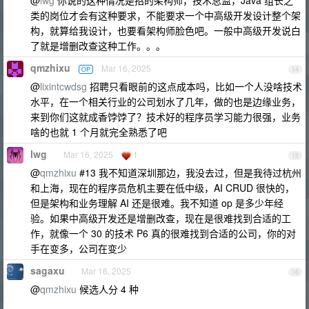
@
lwg
你说的这种情况是招的架构师，技术总监，Java 组长之
类的岗位才会有这种要求，不能要求一个中高级开发设计整个架
构，就算给我设计，也要看架构师脸色吧。一般中高级开发说白
了就是增删改查这种工作。。。
qmzhixu
Mar 16, 2025
OP
14
@
lixintcwdsg
招聘只看眼前的这点成本吗，比如一个人没啥技术
水平，在一个相关行业的公司划水了几年，做的也是边缘业务，
来到你们这就成香饽饽了？技术好的程序员学习能力很强，业务
啥的也就 1 个月就完全熟悉了吧
lwg
Mar 16, 2025
1
15
@
qmzhixu
#13 我不知道深圳那边，我没去过，但是我待过杭州
和上海，现在的程序员危机主要在低中级，AI CRUD 很快的，
但是架构和业务理解 AI 还是很难。我不知道 op 是多少年经
验。如果中高级开发还是增删改查，现在是很难找到合适的工
作，就像一个 30 的技术 P6 真的很难找到合适的公司，你的对
手在变多，公司在变少
sagaxu
Mar 16, 2025
16
@
qmzhixu
候选人分 4 种