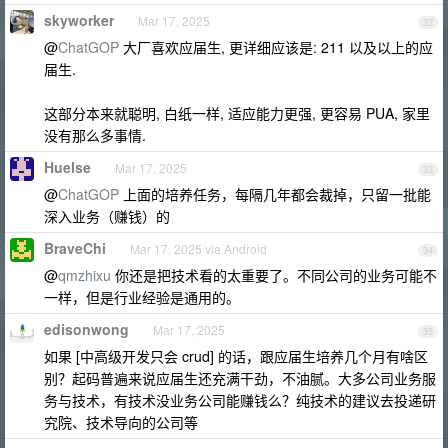
skyworker
Mar 17, 2025
32
@
ChatGOP
大厂喜欢应届生, 更详细应该是: 211 以及以上的应
届生.
这部分本来就聪明, 白纸一样, 适应能力更强, 更容易 PUA, 家里
没有那么多事情.
Huelse
Mar 17, 2025
33
@
ChatGOP
上面的培养任务，每隔几年都会裁掉，只留一批能
深入业务（赚钱）的
BraveChi
Mar 17, 2025 via Android
34
@
qmzhixu
你还是把技术看的太重要了。不同公司的业务可能不
一样，但是行业经验是通用的。
edisonwong
Mar 17, 2025
35
如果 [中高级开发只会 crud] 的话，跟应届生培养几个月有啥区
别？起码普遍来说应届生还充满干劲，不油腻。大多公司业务服
务与技术，有技术没业务公司能赚钱么？纯技术的建议去投递研
究院、技术导向的公司等