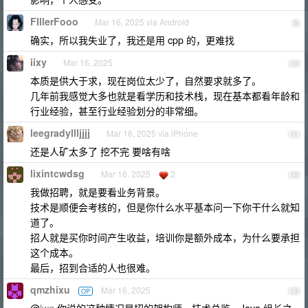
FIllerFooo
Mar 16, 2025 via Android
9
确实，所以我失业了，我还是用 cpp 的，更难找
iixy
Mar 16, 2025
10
本质是供大于求，现在岗位太少了，自然要求就多了。
几年前我感觉大多也就是看学历和技术栈，现在基本都看年龄和
行业经验，甚至行业经验划分的非常细。
leegradyllljjjj
Mar 16, 2025 via iPhone
11
还是人矿太多了 挖不完 要啥有啥
lixintcwdsg
Mar 16, 2025
2
12
我做招聘，就是要看业务背景。
技术是顺便会考核的，但是你什么水平基本问一下你干什么就知
道了。
招人就是买你时间产生收益，培训你是额外成本，为什么要承担
这个成本。
最后，招到合适的人也很难。
qmzhixu
Mar 16, 2025
OP
13