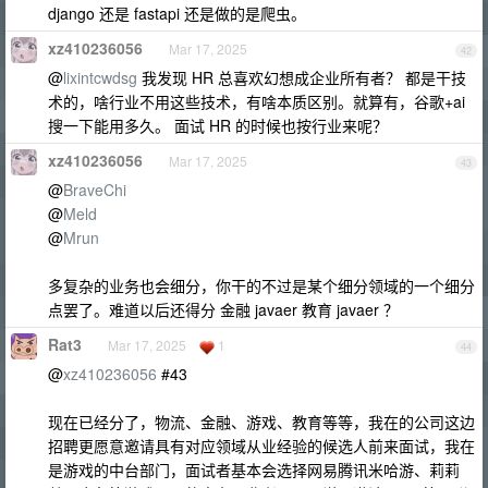
django 还是 fastapi 还是做的是爬虫。
xz410236056
Mar 17, 2025
42
@
lixintcwdsg
我发现 HR 总喜欢幻想成企业所有者？ 都是干技
术的，啥行业不用这些技术，有啥本质区别。就算有，谷歌+ai
搜一下能用多久。 面试 HR 的时候也按行业来呢？
xz410236056
Mar 17, 2025
43
@
BraveChi
@
Meld
@
Mrun
多复杂的业务也会细分，你干的不过是某个细分领域的一个细分
点罢了。难道以后还得分 金融 javaer 教育 javaer ？
Rat3
Mar 17, 2025
1
44
@
xz410236056
#43
现在已经分了，物流、金融、游戏、教育等等，我在的公司这边
招聘更愿意邀请具有对应领域从业经验的候选人前来面试，我在
是游戏的中台部门，面试者基本会选择网易腾讯米哈游、莉莉