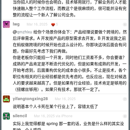
当你招人的时候你也会明白，技术够用就行，了解业务的人才能
快速融入整个工作流程，而教这个是很麻烦的，很可能并没有完
整的流程让一个新人了解公司业务。
lwg
Mar 16, 2025
5
6
@
qmzhixu
给你个场景你体会下：产品经理说要做个跨境的，然
后评审需求。A 开发按产品的原型需求去开发，B 开发说我之前
在蚂蚁做跨境的时候开始也这么设计的，你那块这块后面会有问
题，你最好先考虑下我们再做。
你是老板你只能招一个开发，同时他们工资差不多，你会要谁？
成熟的产品肯定是不断迭代优化的，但是如果有成熟的开发，一
开始考虑到，后面重构优化的成本会小很多。不止是技术，各个
职位有相关的行业经验都是优先考虑的。也反应出，现在对候选
人的要求越来越高了。但是如果有行业经验，技术肯定是够用的
（扭螺丝够用）。如果只有技术，那就不一定了。
yifangtongxing28
Mar 16, 2025
7
说明基本个人卡死在某个行业上了，容错太低了
silencil
Mar 16, 2025 via iPhone
8
实际上我觉得都是 spring 那一套的话，业务是什么样的其实没
影响，个人感受。