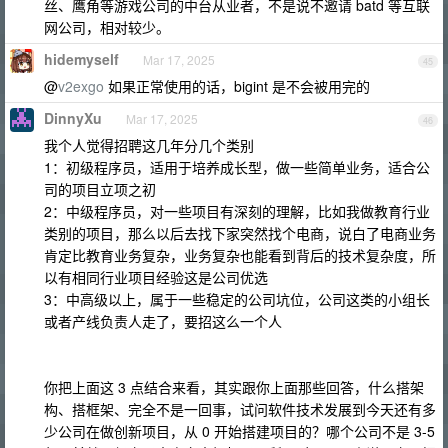
丝、鹰角等游戏公司的中台从业者，不是说不邀请 batd 等互联
网公司，相对较少。
hidemyself
Mar 17, 2025
45
@
v2exgo
如果正常使用的话，bigint 是不会被用完的
DinnyXu
Mar 17, 2025
46
我个人觉得招聘这几年分几个类别
1：初级程序员，适用于培养成长型，做一些简单业务，适合公
司的项目立项之初
2：中级程序员，对一些项目有深刻的理解，比如我做教育行业
类别的项目，那么以后去找下家突然找个电商，说白了电商业务
肯定比教育业务复杂，业务复杂也能看到背后的技术复杂度，所
以有相同行业项目经验这是公司优选
3：中高级以上，属于一些稳定的公司坑位，公司这类的小组长
或者产线负责人走了，要招这么一个人
你把上面这 3 点结合来看，其实跟你上面那些回答，什么搭架
构、搭框架、完全不是一回事，试问软件技术发展到今天还有多
少公司在做创新项目，从 0 开始搭建项目的？哪个公司不是 3-5