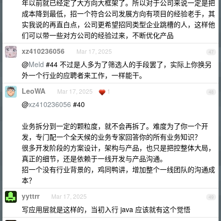
年以前就已经定了大方向大框架了。所以对于公司来说一定是把
成本降到最低，招一个符合公司发展方向有项目的经验老手，其
实我说的再直白点，公司更希望招同类型企业跳槽的人，这样他
们可以带一些对方公司的经验过来，不断优化产品
xz410236056
Mar 17, 2025
47
@
Meld
#44 不过是人多为了筛选人的手段罢了，实际上你换另
外一个行业的应聘者来工作，一样能干。
LeoWA
Mar 17, 2025
1
48
@
xz410236056
#40
业务拆分到一定的颗粒度，就不会再拆了。难度为了你一个开
发，专门配一个全天候的业务专家回答你的所有业务知识？
很多开发阶段的方案设计，架构与产品，也只是把控整体大局，
真正的细节，还是依赖于一线开发与产品沟通。
招一个没有行业背景的，鸡同鸭讲，增加整个一线团队的沟通成
本？
yyttrr
Mar 17, 2025
49
写应用层就是这样的，当初入行 java 应该就有这个觉悟