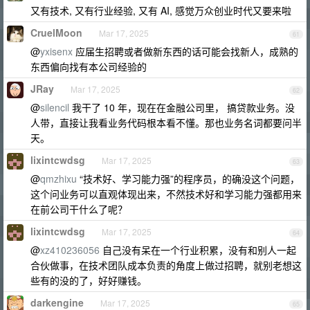
又有技术, 又有行业经验, 又有 AI, 感觉万众创业时代又要来啦
CruelMoon
Mar 17, 2025
61
@
yxisenx
应届生招聘或者做新东西的话可能会找新人，成熟的
东西偏向找有本公司经验的
JRay
Mar 17, 2025
62
@
silencil
我干了 10 年，现在在金融公司里， 搞贷款业务。没
人带，直接让我看业务代码根本看不懂。那也业务名词都要问半
天。
lixintcwdsg
Mar 17, 2025
63
@
qmzhixu
“技术好、学习能力强”的程序员，的确没这个问题，
这个问业务可以直观体现出来，不然技术好和学习能力强都用来
在前公司干什么了呢？
lixintcwdsg
Mar 17, 2025
64
@
xz410236056
自己没有呆在一个行业积累，没有和别人一起
合伙做事，在技术团队成本负责的角度上做过招聘，就别老想这
些有的没的了，好好赚钱。
darkengine
Mar 17, 2025
65