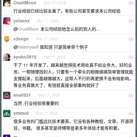
CruelMoon
Mar 17, 2025
50
行业经验已经比较友善了，有些公司甚至要求本公司经验
yxisenx
Mar 17, 2025
51
@
CruelMoon
本公司经验他怎么招的到人的...
v2exgo
Mar 17, 2025
52
@
hidemyself
我知道 只是简单举个例子
syubo2810
Mar 17, 2025
53
干了 11 年开发了，越来越觉得技术用处真不如业务大，好的业
务，一帮随便找的人，只要有一个牵头的稍微搞搞简单管理就能
支撑起来，后面越做越大，这帮人不行的再更换不会有啥影响，
等业务真做大了，有钱就直接全部重构就好了
snail521
Mar 17, 2025
54
当然 ,行业经验很重要的
ymmud
Mar 17, 2025
55
很多业务的门槛远比技术要高，它没有各种教程，文章，开源项
目，书籍。 很多甚至是师傅带徒弟多年体验才能有积累。