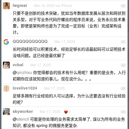
lwgreat
Mar 16, 2025 via iPhone
20
只要不是创新的技术突破，犹如当年数据库发展从层次和网状到
关系型，对于写业务代码拧螺丝的程序员来说，业务永比技术重
要，即使是架构师也是为了完成一定目标（业务）完成架构设
计。
QQQQQQQQQQQ
Mar 17, 2025
21
长时间经验可以积累技术，经验足够长的话最起码可以证明技术
没啥问题。这已经是最优解了
vcbal
Mar 17, 2025
22
@
qmzhixu
你觉得都会的技术有什么用呢？重要的是业务，入行
初期你应该就知道的事儿，现在说什么。。。
lovelive1024
Mar 17, 2025
23
足够多拥有行业经验的人可以选择，为什么还要选没有行业经验
的呢？
skyworker
Mar 17, 2025
2
24
@
silencil
可能是你处理的业务需求太简单了, 误以为所有的业务
知识, 都没有 spring 的微服务更复杂.