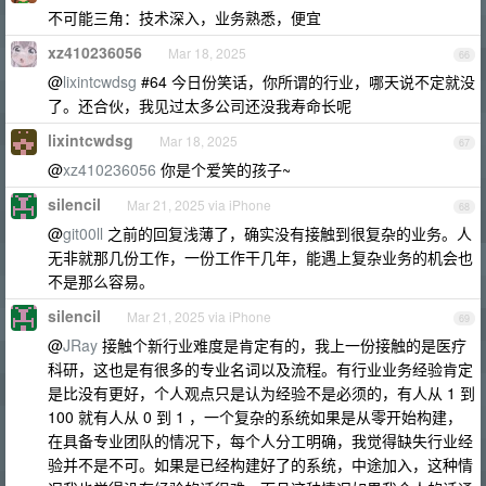
不可能三角：技术深入，业务熟悉，便宜
xz410236056
Mar 18, 2025
66
@
lixintcwdsg
#64 今日份笑话，你所谓的行业，哪天说不定就没
了。还合伙，我见过太多公司还没我寿命长呢
lixintcwdsg
Mar 18, 2025
67
@
xz410236056
你是个爱笑的孩子~
silencil
Mar 21, 2025 via iPhone
68
@
git00ll
之前的回复浅薄了，确实没有接触到很复杂的业务。人
无非就那几份工作，一份工作干几年，能遇上复杂业务的机会也
不是那么容易。
silencil
Mar 21, 2025 via iPhone
69
@
JRay
接触个新行业难度是肯定有的，我上一份接触的是医疗
科研，这也是有很多的专业名词以及流程。有行业业务经验肯定
是比没有更好，个人观点只是认为经验不是必须的，有人从 1 到
100 就有人从 0 到 1 ，一个复杂的系统如果是从零开始构建，
在具备专业团队的情况下，每个人分工明确，我觉得缺失行业经
验并不是不可。如果是已经构建好了的系统，中途加入，这种情