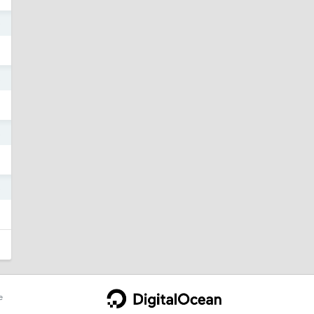
9
8
8
8
e