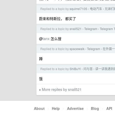
Replied to a topic by
squirrel7105
电动汽车
兄弟们
›
›
蔚来和特斯拉， 都买了
Replied to a topic by
snail521
Telegram
Telegr
›
›
@
tanx
怎么搜
Replied to a topic by
spacewalk
Telegram
在外面一
›
›
蹲
Replied to a topic by
ShiBuYi
问与答
讲一讲我遇到
›
›
饿
More replies by snail521
»
About
·
Help
·
Advertise
·
Blog
·
API