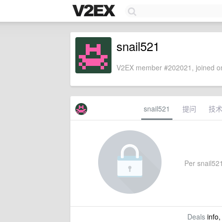
snail521
V2EX member #202021, joined on
snail521
提问
技
Per snail521
Deals
info,