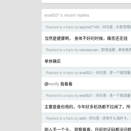
snail521's recent replies
Replied to a topic by
squirrel7105
问与答
大家觉得
›
›
当然是健康啊， 身体不好的时候，痛苦还花钱
Replied to a topic by
nanxiaonan
职场话题
单休真
›
›
单休确实
Replied to a topic by
snail521
问与答
求一个按流量
›
›
@
vexify
我看看
Replied to a topic by
snail521
问与答
求一个按流量
›
›
主要是备份用的，今年好多机场都不拉闸了，所
Replied to a topic by
sddi
问与答
还有什么海外卡，
›
›
刚入手一个卡， 观察看看，目前验证码都没问题，已注册