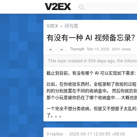
V2EX
问与答
›
有没有一种 AI 视频备忘录
Themyth
·
Mar 16, 2025
· 2041 views
This topic created in 509 days ago, the info
截止到目前，有没有哪个 AI 可以实现如下需求
比如，在你收拾东西时，全程录制了收拾的过程
的的分别放置在不同的收纳盒中。 然后你就扔到了
那个小玩意被你扔在了哪个收纳盒中.....大概
一个完全不想分类收纳，但是又不想屋子太乱的人
了。。。
9 replies
•
2025-03-17 12:50:55 +08:00