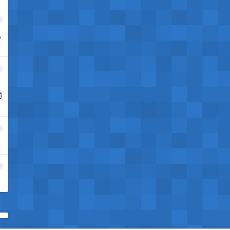
6
,
7
而
8
9