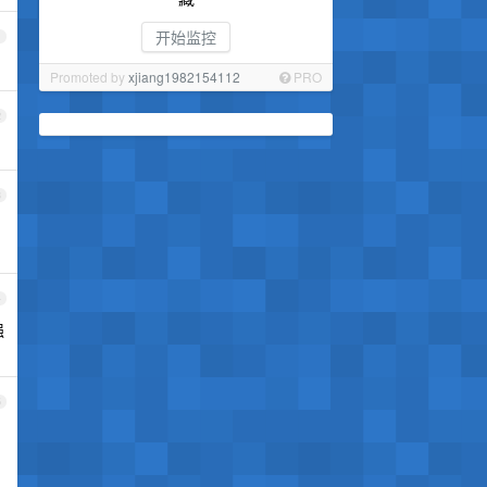
开始监控
1
Promoted by
xjiang1982154112
PRO
2
3
4
强
5