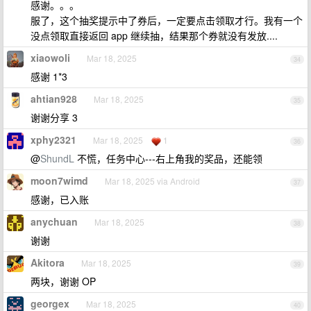
感谢。。。
服了，这个抽奖提示中了券后，一定要点击领取才行。我有一个
没点领取直接返回 app 继续抽，结果那个券就没有发放....
xiaowoli
Mar 18, 2025
34
感谢 1*3
ahtian928
Mar 18, 2025
35
谢谢分享 3
xphy2321
Mar 18, 2025
1
36
@
ShundL
不慌，任务中心---右上角我的奖品，还能领
moon7wimd
Mar 18, 2025 via Android
37
感谢，已入账
anychuan
Mar 18, 2025
38
谢谢
Akitora
Mar 18, 2025
39
两块，谢谢 OP
georgex
Mar 18, 2025
40