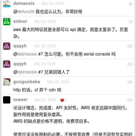
daimaosix
Mar 20, 2025
8
@
defunct9
我也这么认为，非常好用
stdout
Mar 20, 2025
9
aws 最大的特征就是全部可以 api 搞定，就是太复杂了。巨复
杂。
qqqyh
Mar 20, 2025
10
@
daimaosix
#7 怎么可能，你不会用 serial console 吗
qqqyh
Mar 20, 2025
11
@
daimaosix
#7 兄弟回错人了
guoguobaba
Mar 20, 2025
12
http 的话，cf 弄个 cdn 呗
towser
Mar 21, 2025
1
13
论设计理念、完成度、API 友好性，AWS 肯定远超中国同行。
副作用就是使用复杂度高。
AWS 的缺点是价格不透明，收费项目多。
带宽应该没有限制的必要，不按带宽收费（但是不同型号实例的