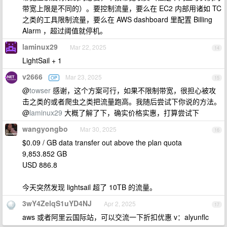
带宽上限是不同的）。要控制流量，要么在 EC2 内部用诸如 TC
之类的工具限制流量，要么在 AWS dashboard 里配置 Billing
Alarm ，超过阈值就停机。
laminux29
Mar 22, 2025
14
LightSail + 1
v2666
Mar 23, 2025
OP
15
@
towser
感谢，这个方案可行，如果不限制带宽，很担心被攻
击之类的或者爬虫之类把流量跑高。我随后尝试下你说的方法。
@
laminux29
大概了解了下，确实价格实惠，打算尝试下
wangyongbo
Mar 30, 2025
16
$0.09 / GB data transfer out above the plan quota
9,853.852 GB
USD 886.8
今天突然发现 lightsail 超了 10TB 的流量。
3wY4ZelqS1uYD4NJ
Apr 2, 2025
17
aws 或者阿里云国际站，可以交流一下折扣优惠 v：alyunflc