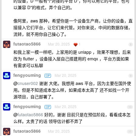
的设备，D 一般有个对接的平台 D*，你可以用它的平台，也可
以兼容 D*的格式，弄个自己的。
像阿里，aws 那种，希望你是一个设备生产商，让你的设备，直
接接入它们平台，让它们来代管。对你来说，中间的数据存储，
流转，就不用你自己操心了。
futaotao5866
Mar 20, 2025
1
8
和我上家一模一样吧，上家用的是 uniapp ，效果不理想，后来
改为 flutter ，设备接入层自己搭建用的 emqx ，平台方面如果
有需求可以私聊
fengyouming
Mar 20, 2025
OP
9
@
cnuser002
谢谢 大佬。我想用 aws 平台，因为主要在国外使
用。但是不知道成本怎么样，如果成本太高了 还不如找一个开
源项目，自己部署了。
fengyouming
Mar 20, 2025
OP
10
@
futaotao5866
好的，谢谢 目前只是在预估阶段，看看成本怎
么样。太贵了的话 领导估计都不弄了
futaotao5866
Mar 20, 2025
11