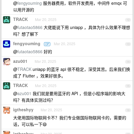
@
fengyouming
服务器费用，软件开发费用，中间件 emqx 可
以用开源的
TRACK
Mar 20, 2025
12
@
futaotao5866
大佬能说下用 uniapp ，具体为什么效果不理想
吗？想了解下
fengyouming
Mar 20, 2025
OP
13
@
futaotao5866
好的
azu001
Mar 20, 2025
14
@
TRACK
uniapp 的蓝牙 api 很不稳定，深受其苦。后来我们换
成了 Flutter ，效果好很多。
TRACK
Mar 20, 2025
15
@
azu001
我们就是要用蓝牙的 API ，但是小程序端的影响大
吗？有具体实测过吗？
igtheshyy
Mar 20, 2025
16
大佬用国际物联网卡不？我们专业做国际物联网卡的，需要的
话，可以私一下😄
igtheshyy
Mar 20, 2025