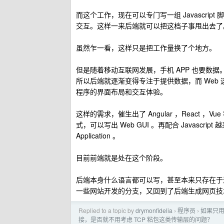
而这个工作，现在可以专门写一组 Javascr
交互。这样一来后端就可以把这档子事甩出去了
虽然乍一看，这样只是把工作量换了个地方。
但是随着移动互联网发展，手机 APP 也要数据。
所以后端就逐渐变得专注于提供数据，而 Web 这边
程序的界面布局和交互体验。
这样的需求，催生出了 Angular ，React 
式，可以写出 Web GUI 。再配合 Javascr
Application 。
目前前端就是处在这个阶段。
后端本身什么语言都可以写，甚至本来只存在于浏览器
一些网站开发的分支，又回到了后端生成网页技术。不
Replied to a topic by
drymonfidelia
程序员
如果只用 
›
›
接，是否就不用考虑 TCP 粘包这类传输层的问题？