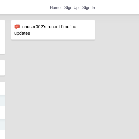
Home
Sign Up
Sign In
cnuser002's recent timeline
updates
5
5