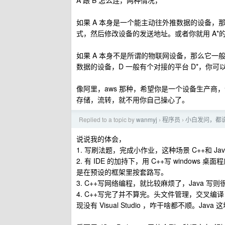
A 跟 B 怎么连，两种情况，
如果 A 本身是一个能主动往外推数据的设备，那
式，然后修改设备的发送地址。或者你就用 A*
如果 A 本身不是所谓的物联网设备，那么它一
数据的设备，D 一般有个对接的平台 D*，你可
像阿里，aws 那种，希望你是一个设备生产
存储，流转，就不用你自己操心了。
Replied to a topic by
wanmyj
程序员
小白发问，都说 C
›
›
说说我的体会，
1. 写刷法题，完成小作业，这种场景 C++和 Ja
2. 有 IDE 的加持下，用 C++写 windows
是在预设的框架里按套路写。
3. C++写网络编程，就比较麻烦了，Java
4. C++写完了并不算完。头文件管理，交叉编
现没有 Visual Studio ，咋干啥都不顺。Jav