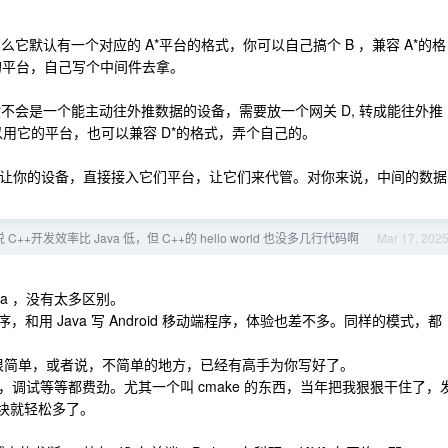
么它默认有一个对应的 A*平台的格式，你可以自己搞个 B ，兼容 A*的格
的平台，自己写个中间件去拿。
般不会是一个能主动往外推数据的设备，需要放一个网关 D, 转成能往外推
以用它的平台，也可以兼容 D*的格式，弄个自己的。
商，让你的设备，直接接入它们平台，让它们来代管。对你来说，中间的数据
++开发效率比 Java 低，但 C++的 hello world 也没多几行代码啊
Mar 17, 202
va ，没有太多区别。
 桌面程序，和用 Java 写 Android 移动端程序，体验也差不多。同样的模式，都
 写则很简单，或者说，不简单的地方，已经有高手为你写好了。
译，调试等等都费劲。尤其一个叫 cmake 的东西，当年把我狠狠干住了，
a 这块就轻松多了。