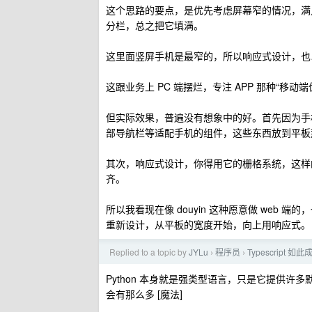
这个思路的要点，是优先考虑屏幕窄的情况，满
分栏，总之把它填满。
这里面竖屏手机是最窄的，所以响应式设计，也以
这跟业务上 PC 端摆烂，专注 APP 那种“移动
但实际效果，普遍没有想象中的好。首先因为手机
部导航栏等适配手机的组件，这些东西放到平板
其次，响应式设计，你得用它的栅格系统，这样
齐。
所以我看现在像 douyin 这种愿意做 web 端
重新设计，从平板的宽度开始，向上用响应式。
Replied to a topic by
JYLu
程序员
Typescript 
›
›
Python 本身就是强类型语言，只是它提供许
会有那么多 [魔法]