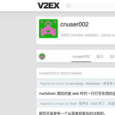
cnuser002
V2EX member #459061, joined on
cnuser002
提问
技
cnuser002's recent replies
Replied to a topic by
wonderqs
Markdown
有没有人
›
›
markdown 顺应的是 web 时代一行行写东
Replied to a topic by
Yux0
程序员
2025 年了，应
›
›
网页开发是有一个从简单到复杂的过程的。