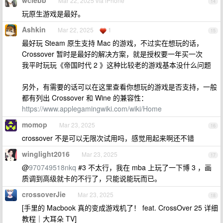
wclebb
Mar 22, 2025 via iPhone
14
玩原生游戏是最好。
Ashkin
Mar 22, 2025
1
15
最好玩 Steam 原生支持 Mac 的游戏，不过实在想玩的话，
Crossover 暂时是最好的解决方案，就是授权要一年买一次
我平时玩玩《帝国时代 2 》这种比较老的游戏基本没什么问题
另外，有需要的话可以在这里查看你想玩的游戏是否支持，一般
都有列出 Crossover 和 Wine 的兼容性：
https://www.applegamingwiki.com/wiki/Home
momop
Mar 23, 2025
16
crossover 不是可以无限次试用吗，感觉用起来啊还不错
winglight2016
Mar 23, 2025
17
@
970749518nkq
#3 不太行，我在 mba 上玩了一下博 3 ，画
质调到高级就卡的不行了，只能说能玩而已。
crossoverJie
Mar 23, 2025
18
[手里的 Macbook 真的变成游戏机了！ feat. CrossOver 25 详细
教程｜大耳朵 TV]