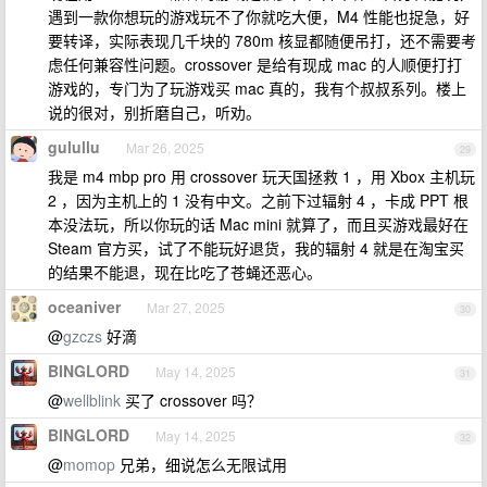
遇到一款你想玩的游戏玩不了你就吃大便，M4 性能也捉急，好
要转译，实际表现几千块的 780m 核显都随便吊打，还不需要考
虑任何兼容性问题。crossover 是给有现成 mac 的人顺便打打
游戏的，专门为了玩游戏买 mac 真的，我有个叔叔系列。楼上
说的很对，别折磨自己，听劝。
gulullu
Mar 26, 2025
29
我是 m4 mbp pro 用 crossover 玩天国拯救 1 ，用 Xbox 主机玩
2 ，因为主机上的 1 没有中文。之前下过辐射 4 ，卡成 PPT 根
本没法玩，所以你玩的话 Mac mini 就算了，而且买游戏最好在
Steam 官方买，试了不能玩好退货，我的辐射 4 就是在淘宝买
的结果不能退，现在比吃了苍蝇还恶心。
oceaniver
Mar 27, 2025
30
@
gzczs
好滴
BINGLORD
May 14, 2025
31
@
wellblink
买了 crossover 吗？
BINGLORD
May 14, 2025
32
@
momop
兄弟，细说怎么无限试用