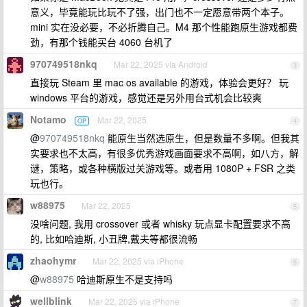
意义，毕竟能玩比玩不了强，出门也不一定愿意带两个本子。
mini 实在没必要，不必折腾自己。M4 那个性能跑原生游戏都费
劲，有那个钱能买台 4060 台机了
970749518nkq
Mar 22, 2025 via Android
3
直接玩 Steam 里 mac os available 的游戏，体验会更好？ 玩
windows 平台的游戏，感觉还是另外用台式机会比较爽
Notamo
Mar 22, 2025
OP
4
@
970749518nkq
能原生当然选原生，但是数量不多啊。但我其
实要求也不太高，有很多优秀游戏画面要求不高啊，如八方，解
谜，策略，或各种横版过关游戏等。或者用 1080P + FSR 之类
玩也行。
w88975
Mar 22, 2025
5
没啥问题, 我用 crossover 或者 whisky 玩点显卡配置要求不高
的, 比如哈迪斯, 小丑牌,戴夫等都很流畅
zhaohymr
Mar 22, 2025 via iPhone
6
@
w88975
哈迪斯原生不是支持吗
wellblink
Mar 22, 2025 via iPhone
7