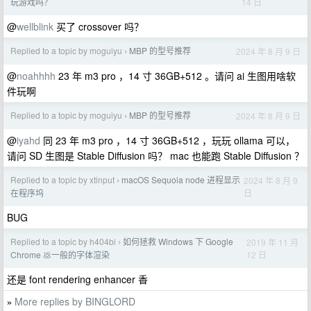
14 日
玩游戏吗？
@
wellblink
买了 crossover 吗？
Replied to a topic by moguiyu
MBP 的型号推荐
2024 年 8 月 9 日
›
@
noahhhh
23 年 m3 pro ，14 寸 36GB+512 。请问 ai 生图用啥软
件玩啊
Replied to a topic by moguiyu
MBP 的型号推荐
2024 年 8 月 9 日
›
@
iyahd
同 23 年 m3 pro ，14 寸 36GB+512 ，玩玩 ollama 可以，
请问 SD 生图是 Stable Diffusion 吗？ mac 也能跑 Stable Diffusion ？
Replied to a topic by xtinput
macOS Sequoia node 进程显示
2024 年 8 月 9
›
日
在程序坞
BUG
Replied to a topic by h404bi
如何拯救 Windows 下 Google
2019 年 11 月
›
12 日
Chrome 💩一般的字体渲染
还是 font rendering enhancer 香
More replies by BINGLORD
»