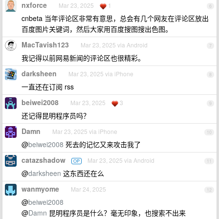
nxforce
Mar 23, 2025
1
6
cnbeta 当年评论区非常有意思，总会有几个网友在评论区放出
百度图片关键词，然后大家用百度搜图搜出色图。
MacTavish123
Mar 23, 2025 via Android
7
我记得以前网易新闻的评论区也很精彩。
darksheen
Mar 23, 2025 via iPhone
8
一直还在订阅 rss
beiwei2008
Mar 23, 2025
3
9
还记得昆明程序员吗？
Damn
Mar 23, 2025 via iPhone
10
@
beiwei2008
死去的记忆又来攻击我了
catazshadow
Mar 23, 2025 via Android
OP
11
@
darksheen
这东西还在么
wanmyome
Mar 24, 2025
12
@
beiwei2008
@
Damn
昆明程序员是什么？毫无印象，也搜索不出来