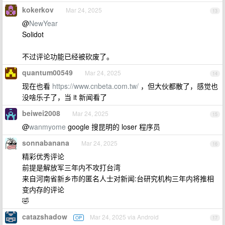
kokerkov
Mar 24, 2025
13
@
NewYear
Solidot
不过评论功能已经被砍废了。
quantum00549
Mar 24, 2025
14
现在也看
https://www.cnbeta.com.tw/
，但大伙都散了，感觉也
没啥乐子了，当 it 新闻看了
beiwei2008
Mar 24, 2025
15
@
wanmyome
google 搜昆明的 loser 程序员
sonnabanana
Mar 24, 2025
16
精彩优秀评论
前提是解放军三年内不攻打台湾
来自河南省新乡市的匿名人士对新闻:台研究机构三年内将推相
变内存的评论
🤣
catazshadow
Mar 24, 2025 via Android
OP
17