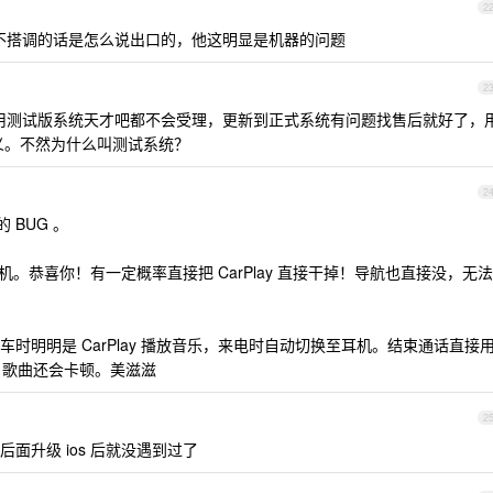
2
后不搭调的话是怎么说出口的，他这明显是机器的问题
2
用测试版系统天才吧都不会受理，更新到正式系统有问题找售后就好了，
意义。不然为什么叫测试系统？
2
 BUG 。
了相机。恭喜你！有一定概率直接把 CarPlay 直接干掉！导航也直接没，无法
车时明明是 CarPlay 播放音乐，来电时自动切换至耳机。结束通话直接
 ，歌曲还会卡顿。美滋滋
2
后面升级 ios 后就没遇到过了