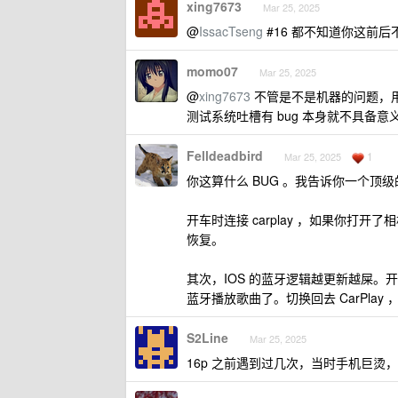
xing7673
Mar 25, 2025
@
IssacTseng
#16 都不知道你这前
momo07
Mar 25, 2025
@
xing7673
不管是不是机器的问题，
测试系统吐槽有 bug 本身就不具备
Felldeadbird
1
Mar 25, 2025
你这算什么 BUG 。我告诉你一个顶级的
开车时连接 carplay ，如果你打开
恢复。
其次，IOS 的蓝牙逻辑越更新越屎。开
蓝牙播放歌曲了。切换回去 CarPlay
S2Line
Mar 25, 2025
16p 之前遇到过几次，当时手机巨烫，