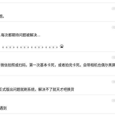
1
问题。
1
.每次都期待问题被解决...
。。。。。。。。。。。。。。。。。。。🤮
1
样的问题，微信拍照或扫码，第一次基本卡死，或者拍完卡死。自带相机也偶尔黑
1
…用正式版出问题就刷系统，解决不了就天才吧换货
1
没遇到