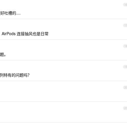
1
吐槽的....
1
irPods 连接抽风也是日常
1
问题。
1
 系列特有的问题吗？
2
？
2