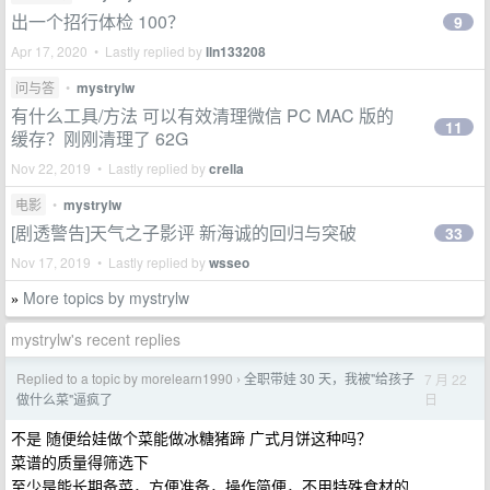
出一个招行体检 100？
9
Apr 17, 2020 • Lastly replied by
lln133208
问与答
•
mystrylw
有什么工具/方法 可以有效清理微信 PC MAC 版的
11
缓存？刚刚清理了 62G
Nov 22, 2019 • Lastly replied by
crella
电影
•
mystrylw
[剧透警告]天气之子影评 新海诚的回归与突破
33
Nov 17, 2019 • Lastly replied by
wsseo
More topics by mystrylw
»
mystrylw's recent replies
Replied to a topic by morelearn1990
全职带娃 30 天，我被"给孩子
7 月 22
›
日
做什么菜"逼疯了
不是 随便给娃做个菜能做冰糖猪蹄 广式月饼这种吗？
菜谱的质量得筛选下
至少是能长期备菜，方便准备，操作简便，不用特殊食材的