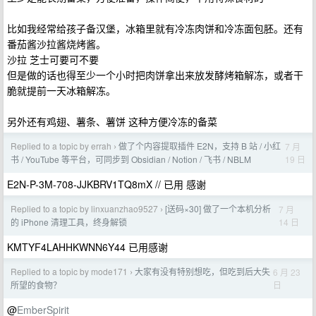
比如我经常给孩子备汉堡，冰箱里就有冷冻肉饼和冷冻面包胚。还有
番茄酱沙拉酱烧烤酱。
沙拉 芝士可要可不要
但是做的话也得至少一个小时把肉饼拿出来放发酵烤箱解冻，或者干
脆就提前一天冰箱解冻。
另外还有鸡翅、薯条、薯饼 这种方便冷冻的备菜
Replied to a topic by errah
做了个内容提取插件 E2N，支持 B 站 / 小红
7 月
›
19 日
书 / YouTube 等平台，可同步到 Obsidian / Notion / 飞书 / NBLM
E2N-P-3M-708-JJKBRV1TQ8mX // 已用 感谢
Replied to a topic by linxuanzhao9527
[送码×30] 做了一个本机分析
7 月
›
14 日
的 iPhone 清理工具，终身解锁
KMTYF4LAHHKWNN6Y44 已用感谢
Replied to a topic by mode171
大家有没有特别想吃，但吃到后大失
6 月 23
›
日
所望的食物？
@
EmberSpirit