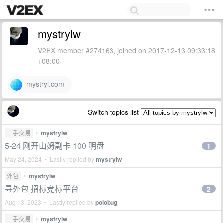
mystrylw
V2EX member #274163, joined on 2017-12-13 09:33:18
+08:00
mystryl.com
Switch topics list
二手交易
•
mystrylw
5-24 刚开山姆副卡 100 明盘
1
May 24, 2024 • Lastly replied by
mystrylw
外包
•
mystrylw
寻外包 招标竞标平台
2
Aug 13, 2023 • Lastly replied by
polobug
二手交易
•
mystrylw